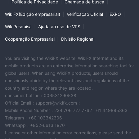
|
Política de Privacidade
|
Chamada de busca
|
WikiFX(Edição empresarial)
|
Verificação Oficial
|
EXPO
|
WikiPesquisa
|
Ajuda ao uso de VPS
|
Cooperação Empresarial
|
Divisão Regional
You are visiting the WikiFX website. WikiFX Internet and its
mobile products are an enterprise information searching tool for
global users. When using WikiFX products, users should
consciously abide by the relevant laws and regulations of the
country and region where they are located.
consumer hotline：006531290538
Official Email：support@wikifx.com；
Mobile Phone Number：234 706 777 7762；61 449895363
Telegram：+60 103342306
Whatsapp：+852-6613 1970；
License or other information error corrections, please send the