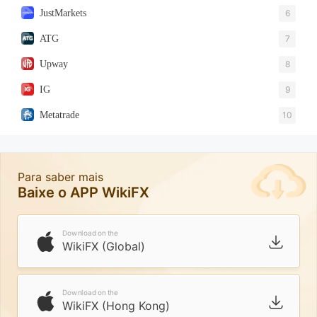
JustMarkets
6
ATG
7
Upway
8
IG
9
Metatrade
10
Para saber mais
Baixe o APP WikiFX
Download on the
WikiFX (Global)
Download on the
WikiFX (Hong Kong)