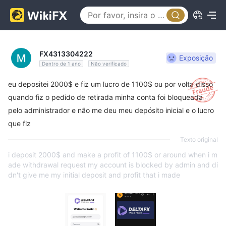
FX4313304222
Exposição
Dentro de 1 ano
Não verificado
eu depositei 2000$ e fiz um lucro de 1100$ ou por volta disso
quando fiz o pedido de retirada minha conta foi bloqueada
pelo administrador e não me deu meu depósito inicial e o lucro
que fiz
Texto original
i deposit 2000$ and make a profit of 1100$ or around when i m
ade withdrawal request my account is blocked by admin and di
dn't give me my initial deposit and profit that i made