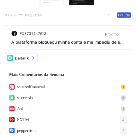
07-07
Paquistão
Fraude
FX3731447613
Próximo
A plataforma bloqueou minha conta e me impediu de sa
car meu capital no dia seguinte ao lucro obtido com neg
ociações.
DeltaFX
Mais Comentários da Semana
squaredfinancial
suxxessfx
Axi
FXTM
4
pepperstone
5