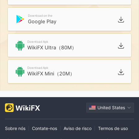
Download on the
Google Play
Download Apk
WikiFX Ultra（80M）
Download Apk
WikiFX Mini（20M）
United States
Sobre nós
|
Contate-nos
|
Aviso de risco
|
Termos de uso