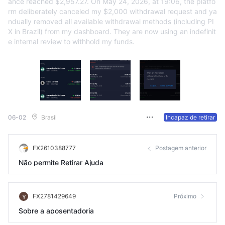
ance reached $2,957.27. On May 24, 2026, at 19:06, the platfo
rm deliberately canceled my $2,000 withdrawal request and ya
ndually removed all available withdrawal methods (including PI
X in Brazil) from my dashboard. They are now using an indefinit
e internal review to withhold my funds.
06-02
Brasil
Incapaz de retirar
FX2610388777
Postagem anterior
Não permite Retirar Ajuda
FX2781429649
Próximo
Sobre a aposentadoria