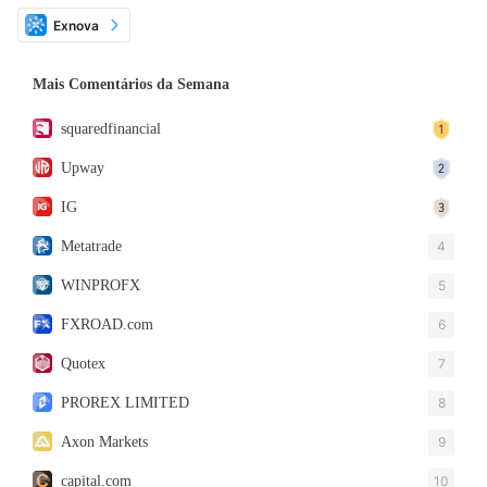
Exnova
Mais Comentários da Semana
squaredfinancial
Upway
IG
Metatrade
4
WINPROFX
5
FXROAD.com
6
Quotex
7
PROREX LIMITED
8
Axon Markets
9
capital.com
10