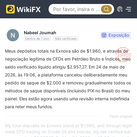
Nabeel Joumah
Exposição
Dentro de 1 ano
Não verificado
Meus depósitos totais na Exnova são de $1.960, e através de
negociação legítima de CFDs em Petróleo Bruto e Índices, meu
saldo verificado líquido atingiu $2.957,27. Em 24 de maio de
2026, às 19:06, a plataforma cancelou deliberadamente meu
pedido de saque de $2.000 e removeu gradualmente todos os
métodos de saque disponíveis (incluindo PIX no Brasil) do meu
painel. Eles estão agora usando uma revisão interna indefinida
para reter meus fundos.
Texto original
My total deposits on Exnova stand at $1,960, and through legiti
mate CFD trading on Crude Oil and indices, my net verified bal