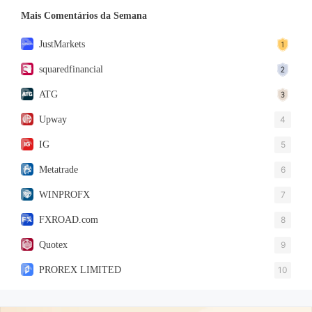
Mais Comentários da Semana
JustMarkets
squaredfinancial
ATG
Upway
4
IG
5
Metatrade
6
WINPROFX
7
FXROAD.com
8
Quotex
9
PROREX LIMITED
10