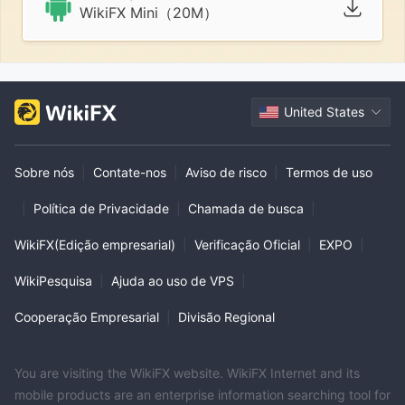
WikiFX Mini（20M）
United States
Sobre nós
|
Contate-nos
|
Aviso de risco
|
Termos de uso
|
Política de Privacidade
|
Chamada de busca
|
WikiFX(Edição empresarial)
|
Verificação Oficial
|
EXPO
|
WikiPesquisa
|
Ajuda ao uso de VPS
|
Cooperação Empresarial
|
Divisão Regional
You are visiting the WikiFX website. WikiFX Internet and its
mobile products are an enterprise information searching tool for