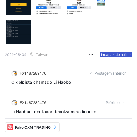
2021-08-04
Taiwan
Incapaz de retirar
FX1487289476
Postagem anterior
O golpista chamado Li Haobo
FX1487289476
Próximo
Li Haobao, por favor devolva meu dinheiro
Fake CXM TRADING