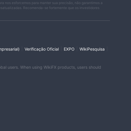
ora nos esforcemos para manter sua precisão, não garantimos a
desatualizadas. Recomenda-se fortemente que os investidores
|
|
|
|
presarial)
Verificação Oficial
EXPO
WikiPesquisa
global users. When using WikiFX products, users should