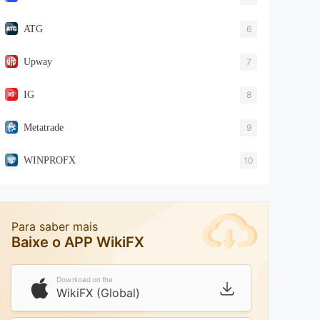
ATG
6
Upway
7
IG
8
Metatrade
9
WINPROFX
10
Para saber mais
Baixe o APP WikiFX
Download on the
WikiFX (Global)