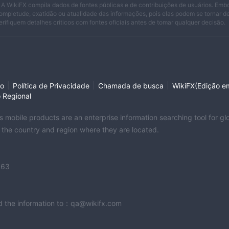
 A WikiFX compila dados de fontes públicas e de contribuições de usuários. Emb
ompletude, exatidão ou atualidade das informações, pois elas podem se tornar 
erifiquem detalhes críticos com fontes oficiais antes de tomar qualquer decisão.
|
|
|
so
Política de Privacidade
Chamada de busca
WikiFX(Edição em
o Regional
its mobile products are an enterprise information searching tool for 
f the country and region where they are located.
363
end the information to：qa@wikifx.com