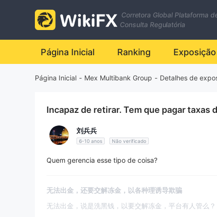
Corretora Global Plataforma d
Consulta Regulatória
Página Inicial
Ranking
Exposição
Página Inicial
-
Mex Multibank Group
-
Detalhes de expo
Incapaz de retirar. Tem que pagar taxas
刘兵兵
6-10 anos
Não verificado
Quem gerencia esse tipo de coisa?
无法出金，还要交解冻金，以各种理诱导欺骗
无法出金，说是洗黑钱，以要交解冻金，平台有人管么？