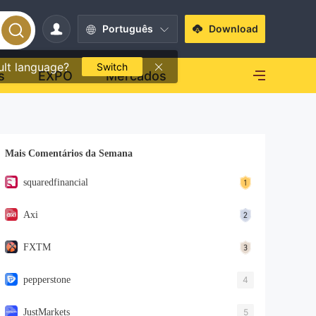
Português
Download
ult language?
Switch
s
EXPO
Mercados
Mais Comentários da Semana
squaredfinancial
Axi
FXTM
pepperstone
4
JustMarkets
5