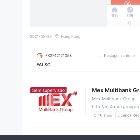
2021-05-29
Hong Kong
FX2742171358
Postagem anterior
FALSO
Mex Multibank G
Sem supervisão
Mex Multibank Group
http://mt4.mexgroup.t
5-10 anos
Licença Regu
Região de negócios suspe
Risco potencial alto