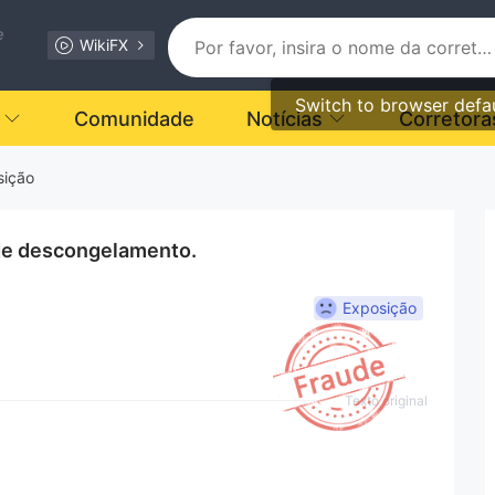
e
WikiFX
Switch to browser defa
Comunidade
Notícias
Corretora
sição
 de descongelamento.
Exposição
Texto original