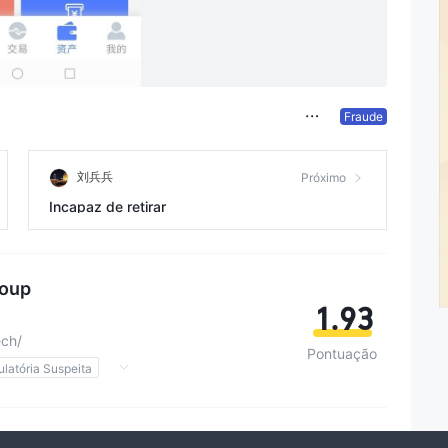
Fraude
刘兵兵
Próximo
Incapaz de retirar
roup
1.93
ech/
Pontuação
latória Suspeita
ita