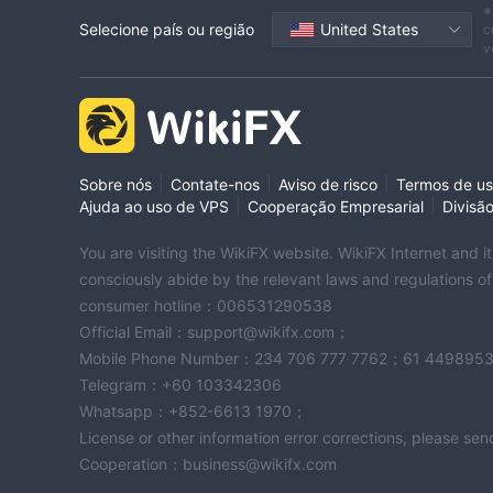
※
Selecione país ou região
United States
c
v
|
|
|
Sobre nós
Contate-nos
Aviso de risco
Termos de u
|
|
Ajuda ao uso de VPS
Cooperação Empresarial
Divisã
You are visiting the WikiFX website. WikiFX Internet and 
consciously abide by the relevant laws and regulations o
consumer hotline：006531290538
Official Email：support@wikifx.com；
Mobile Phone Number：234 706 777 7762；61 449895
Telegram：+60 103342306
Whatsapp：+852-6613 1970；
License or other information error corrections, please s
Cooperation：business@wikifx.com