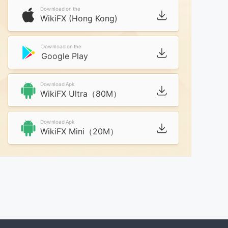
Download on the
WikiFX (Hong Kong)
Download on the
Google Play
Download Apk
WikiFX Ultra（80M）
Download Apk
WikiFX Mini（20M）