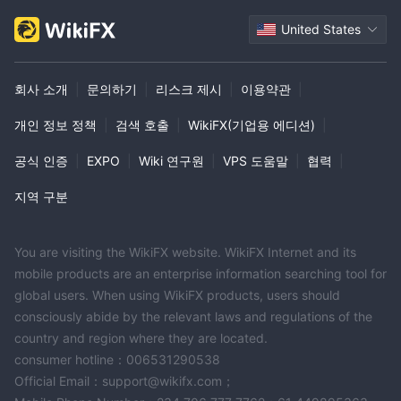
외환 거래 라이선스 (MM)
자체 연구개발
United States
글로벌 업무
호주직접 처리 실행 라이선스 (STP) 취소됨
잠재적 위험성이 높음
회사 소개
|
문의하기
|
리스크 제시
|
이용약관
|
개인 정보 정책
|
검색 호출
|
WikiFX(기업용 에디션)
|
공식 인증
|
EXPO
|
Wiki 연구원
|
VPS 도움말
|
협력
|
지역 구분
You are visiting the WikiFX website. WikiFX Internet and its
mobile products are an enterprise information searching tool for
global users. When using WikiFX products, users should
consciously abide by the relevant laws and regulations of the
country and region where they are located.
consumer hotline：006531290538
Official Email：support@wikifx.com；