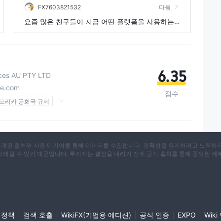
FX7603821532
다음
요즘 많은 친구들이 지금 어떤 플랫폼을 사용하는
것이 비교적 안정적인지 묻습니다,
6.35
ices AU PTY LTD
de.com
점수
프리카 공화국 규제
 (STP)
)
 브로커
X는 공개된 출처와 사용자 기여를 통해 데이터를 수집합니다. 정확성을 유지하려고 노력하
 오래될 수 있기 때문입니다. 투자자는 결정을 내리기 전에 공식 출처를 통해 중요한 세
|
|
|
|
|
 정책
검색 호출
WikiFX(기업용 에디션)
공식 인증
EXPO
Wik