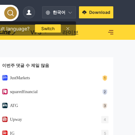
한국어
Download
ult language?
Switch
VPS
라이브
이번주 댓글 수 제일 많음
JustMarkets
squaredfinancial
ATG
Upway
4
IG
5