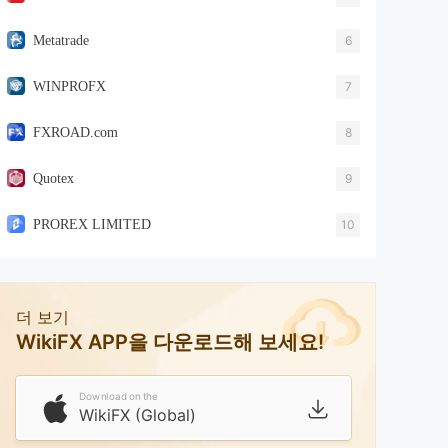
Metatrade
6
WINPROFX
7
FXROAD.com
8
Quotex
9
PROREX LIMITED
10
더 보기
WikiFX APP을 다운로드해 보세요!
Download on the
WikiFX (Global)