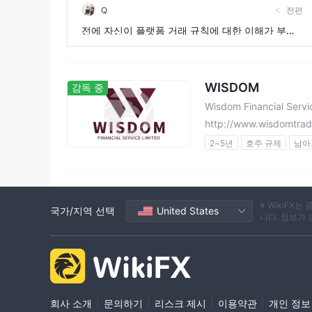
Q
전편
전에 자신이 플랫폼 거래 규칙에 대한 이해가 부족
하여
WISDOM
감독 중
Wisdom Financial Serv
http://www.wisdomtra
2~5년
호주 규제
남아
기관 직접 처리 실행 라이선스
파생상품 거래 라이선스 (EP
마스터 레이블 MT5
구역
※ WikiF
국가/지역 선택
United States
니다. 정보가
|
|
|
|
회사 소개
문의하기
리스크 제시
이용약관
개인 정보