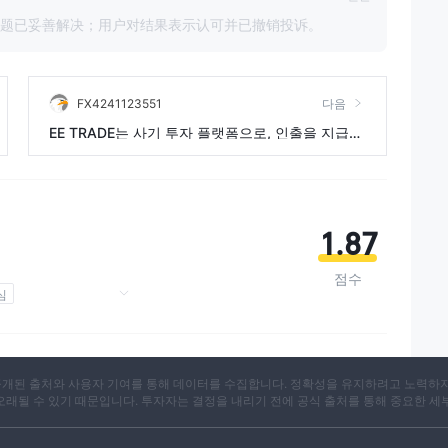
问题已妥善解决；用户对结果表示认可并已撤销投诉。
FX4241123551
다음
EE TRADE는 사기 투자 플랫폼으로, 인출을 지급하
지 않습니다.
1.87
점수
심
 개발
구역 브로커
X는 공개된 출처와 사용자 기여를 통해 데이터를 수집합니다. 정확성을 유지하려고 노력하
 오래될 수 있기 때문입니다. 투자자는 결정을 내리기 전에 공식 출처를 통해 중요한 세