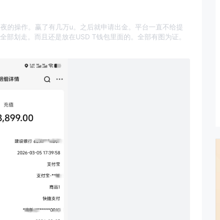
日每夜的操作。赢了有几万u。之后就申请出金。平台一直不给提
全部划走。而且还是放在USD T钱包里面的。全部有图为证。