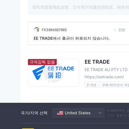
我司高度重视此反馈，已与用户沟通说明情况，相关
FX3964667865
전편
EE TRADE에서 출금이 허용되지 않습니다.
EE TRADE
규제감독 없음
EE TRADE AU PTY LTD
https://eetrade.com/
2~5년
규제 라이선스 의
마스터 레이블 MT5
자체
높은 잠재 위험
※ WikiF
국가/지역 선택
United States
니다. 정보가