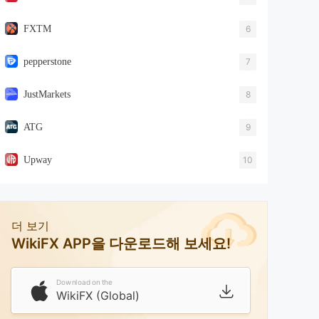
FXTM
6
pepperstone
7
JustMarkets
8
ATG
9
Upway
10
더 보기
WikiFX APP을 다운로드해 보세요!
Download on the
WikiFX (Global)