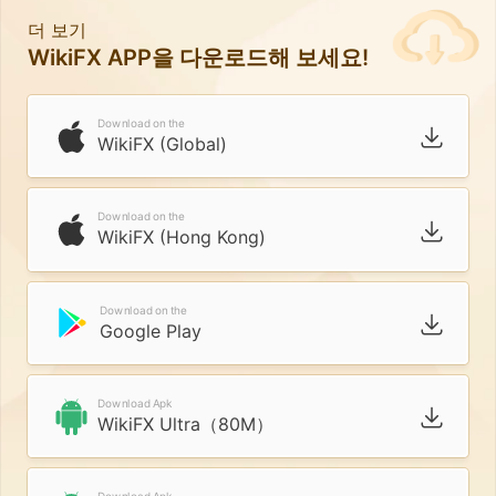
더 보기
WikiFX APP을 다운로드해 보세요!
Download on the
WikiFX (Global)
Download on the
WikiFX (Hong Kong)
Download on the
Google Play
Download Apk
WikiFX Ultra（80M）