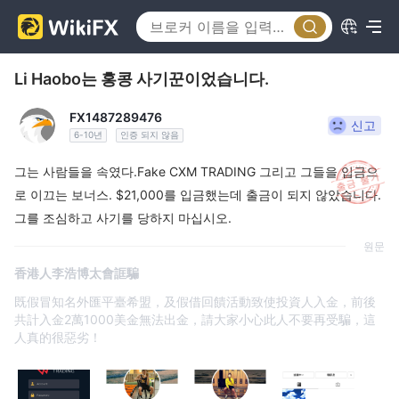
Li Haobo는 홍콩 사기꾼이었습니다.
FX1487289476
신고
6-10년
인증 되지 않음
그는 사람들을 속였다.Fake CXM TRADING 그리고 그들을 입금으
로 이끄는 보너스. $21,000를 입금했는데 출금이 되지 않았습니다.
그를 조심하고 사기를 당하지 마십시오.
원문
香港人李浩博太會誆騙
既假冒知名外匯平臺希盟，及假借回饋活動致使投資人入金，前後
共計入金2萬1000美金無法出金，請大家小心此人不要再受騙，這
人真的很惡劣！