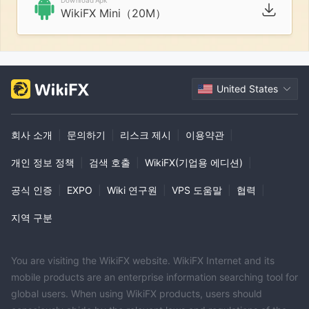
Download Apk
WikiFX Mini（20M）
United States
회사 소개
|
문의하기
|
리스크 제시
|
이용약관
|
개인 정보 정책
|
검색 호출
|
WikiFX(기업용 에디션)
|
공식 인증
|
EXPO
|
Wiki 연구원
|
VPS 도움말
|
협력
|
지역 구분
You are visiting the WikiFX website. WikiFX Internet and its
mobile products are an enterprise information searching tool for
global users. When using WikiFX products, users should