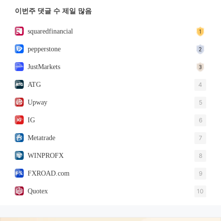
이번주 댓글 수 제일 많음
squaredfinancial
pepperstone
JustMarkets
ATG
4
Upway
5
IG
6
Metatrade
7
WINPROFX
8
FXROAD.com
9
Quotex
10