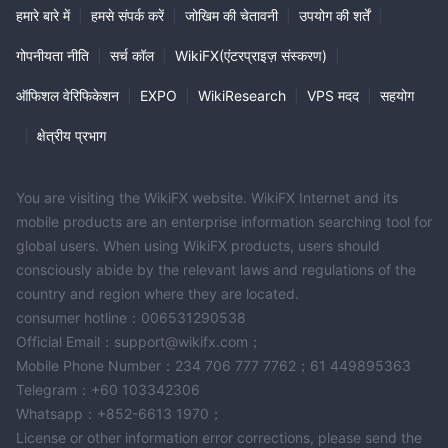
हमारे बारे में
|
हमसे संपर्क करें
|
जोखिम की चेतावनी
|
उपयोग की शर्तें
|
गोपनीयता नीति
|
सर्च कॉल
|
WikiFX(एंटरप्राइज़ संस्करण)
|
ऑफिशल वेरिफिकेशन
|
EXPO
|
WikiResearch
|
VPS मदद
|
सहयोग
|
क्षेत्रीय प्रभाग
You are visiting the WikiFX website. WikiFX Internet and its
mobile products are an enterprise information searching tool for
global users. When using WikiFX products, users should
consciously abide by the relevant laws and regulations of the
country and region where they are located.
consumer hotline：006531290538
Official Email：support@wikifx.com；
Mobile Phone Number：234 706 777 7762；61 449895363
Telegram：+60 103342306
Whatsapp：+852-6613 1970；
License or other information error corrections, please send the