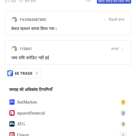
07-08
हांग कांग
खाता फ़्रीज़ कर दिया गया
FX3964667865
पिछली पोस्ट
केवल मूलधन वापस किया गया।
115641
अगला
जमा राशि क्रेडिट नहीं हुई
EE TRADE
सप्ताह की अधिकांश टिप्पणियाँ
JustMarkets
squaredfinancial
ATG
Upway
4