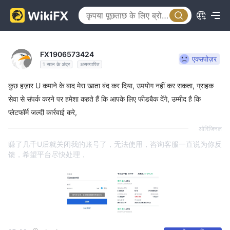
FX1906573424
एक्सपोज़र
1 साल के अंदर
असत्यापित
कुछ हज़ार U कमाने के बाद मेरा खाता बंद कर दिया, उपयोग नहीं कर सकता, ग्राहक
सेवा से संपर्क करने पर हमेशा कहते हैं कि आपके लिए फीडबैक देंगे, उम्मीद है कि
प्लेटफॉर्म जल्दी कार्रवाई करे,
ओरिजिनल
赚了几千U后就关闭我的账号了，无法使用，咨询客服一直说为你反
馈，希望平台尽快处理，