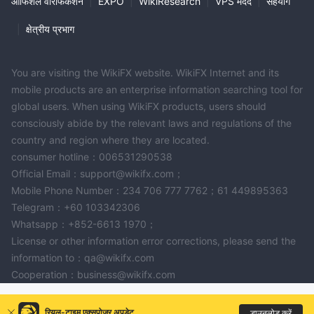
ऑफिशल वेरिफिकेशन
|
EXPO
|
WikiResearch
|
VPS मदद
|
सहयोग
|
क्षेत्रीय प्रभाग
You are visiting the WikiFX website. WikiFX Internet and its
mobile products are an enterprise information searching tool for
global users. When using WikiFX products, users should
consciously abide by the relevant laws and regulations of the
country and region where they are located.
consumer hotline：006531290538
Official Email：support@wikifx.com；
Mobile Phone Number：234 706 777 7762；61 449895363
Telegram：+60 103342306
Whatsapp：+852-6613 1970；
License or other information error corrections, please send the
information to：qa@wikifx.com
Cooperation：business@wikifx.com
रियल-टाइम एक्सपोज़र अपडेट
डाउनलोड करें