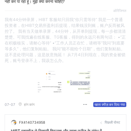
नहीं कर पा रहा हूं। मुझे क्या करना चाहिए?
ओरिजिनल
我有44分钟录屏，HIBT 客服却只回我“你只需等待” 我是一个普通
投资者，在HIBT交易所盈利后提现，结果钱没到账，账户反而被风
控了。 我有当天做单录屏，44分钟，从开单到提现，每一步都清清
楚楚。可我找遍在线客服、TG客服，得到的永远只有两句话： •“正
在积极核实，请耐心等待” •“工作人员正在忙，请稍等”我问“到底要
等多久”，他们复制粘贴。 我问“能不能给个日期”，他们复制粘贴。
这不是处理问题，这是故意拖延！ 从7月4日到现在，我的资金被锁
死，账号登录不上，我该怎么办。
07-07
हांग कांग
खाता फ़्रीज़ कर दिया गया
FX4140734958
पिछली पोस्ट
HIBT एक्सचेंज से निकासी विफलता और खाता फ्रीज के संबंध में