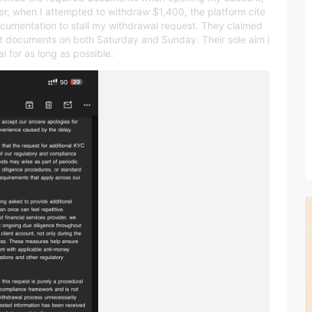
, when I attempted to withdraw $1,400, the platform cite
umentation to stall my withdrawal request. They claimed
it documents on both Saturday and Sunday. Their sole aim i
 for as long as possible.