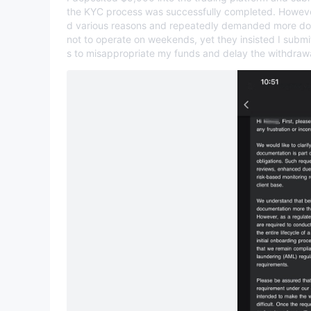
the KYC process was successfully completed. However
d various reasons and repeatedly demanded more doc
not to operate on weekends, yet they insisted I subm
s to misappropriate my funds and delay the withdrawal