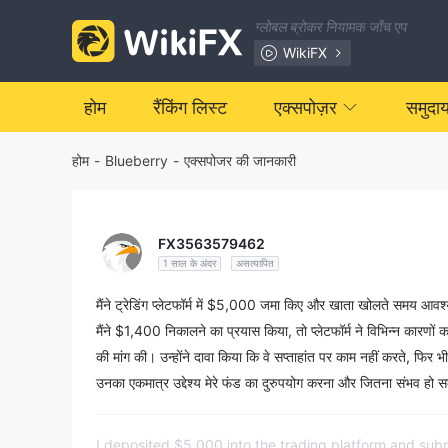
ग्लोबल ब्रोकर नियामक जाँच एप
WikiFX
होम
रैंकिंग लिस्ट
एक्सपोज़र
समुदा
होम
-
Blueberry
-
एक्सपोजर की जानकारी
FX3563579462
1 साल के अंदर
असत्यापित
मैंने ट्रेडिंग प्लेटफॉर्म में $5,000 जमा किए और खाता खोलते समय आवश
मैंने $1,400 निकालने का प्रयास किया, तो प्लेटफॉर्म ने विभिन्न कारणों क
की मांग की। उन्होंने दावा किया कि वे सप्ताहांत पर काम नहीं करते, फिर भ
उनका एकमात्र उद्देश्य मेरे फंड का दुरुपयोग करना और जितना संभव हो सक
I deposited $5,000 into the trading platform and su