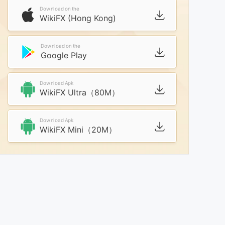
Download on the
WikiFX (Hong Kong)
Download on the
Google Play
Download Apk
WikiFX Ultra（80M）
Download Apk
WikiFX Mini（20M）