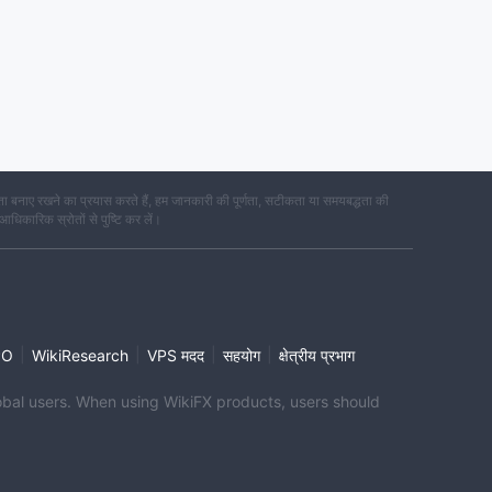
 बनाए रखने का प्रयास करते हैं, हम जानकारी की पूर्णता, सटीकता या समयबद्धता की
 आधिकारिक स्रोतों से पुष्टि कर लें।
|
|
|
|
PO
WikiResearch
VPS मदद
सहयोग
क्षेत्रीय प्रभाग
global users. When using WikiFX products, users should