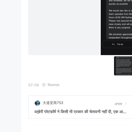
07-05
वियतनाम
大道至简753
अगला
ब्लूबेरी प्लेटफ़ॉर्म ने किसी भी प्रकार की चेतावनी नहीं दी, एक आदेश
एक दिन में 30 पॉइंट से गिर गया, जिसके कारण मेरे लिए कई नुक
सान हुए।