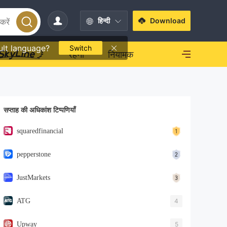
हिन्दी
Download
ult language?
Switch
रहना
नियामक
सप्ताह की अधिकांश टिप्पणियाँ
squaredfinancial
pepperstone
JustMarkets
ATG
4
Upway
5