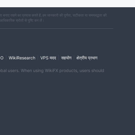
 बनाए रखने का प्रयास करते हैं, हम जानकारी की पूर्णता, सटीकता या समयबद्धता की
 आधिकारिक स्रोतों से पुष्टि कर लें।
|
|
|
|
PO
WikiResearch
VPS मदद
सहयोग
क्षेत्रीय प्रभाग
global users. When using WikiFX products, users should