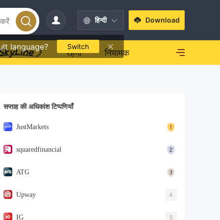
हिन्दी
Download
ult language?
Switch
रहना
नियामक
सप्ताह की अधिकांश टिप्पणियाँ
JustMarkets
squaredfinancial
ATG
Upway
4
IG
5