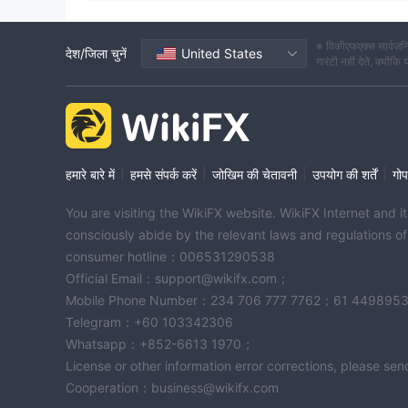
※ विकीएफएक्स सार्वजनि
देश/जिला चुनें
United States
गारंटी नहीं देते, क्यों
|
|
|
|
हमारे बारे में
हमसे संपर्क करें
जोखिम की चेतावनी
उपयोग की शर्तें
गोप
You are visiting the WikiFX website. WikiFX Internet and 
consciously abide by the relevant laws and regulations o
consumer hotline：006531290538
Official Email：support@wikifx.com；
Mobile Phone Number：234 706 777 7762；61 449895
Telegram：+60 103342306
Whatsapp：+852-6613 1970；
License or other information error corrections, please s
Cooperation：business@wikifx.com