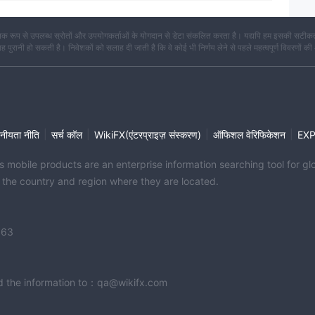
क रूप से उपलब्ध स्रोतों और उपयोगकर्ताओं के योगदान से डेटा संकलित करता है। यद्यपि हम इसकी सटीकता
कि यह पुरानी हो सकती है। निवेशकों को सलाह दी जाती है कि वे कोई भी निर्णय लेने से पहले महत्वपूर्ण विवरणों की
|
|
|
|
नीयता नीति
सर्च कॉल
WikiFX(एंटरप्राइज़ संस्करण)
ऑफिशल वेरिफिकेशन
EX
its mobile products are an enterprise information searching tool for 
f the country and region where they are located.
363
end the information to：qa@wikifx.com