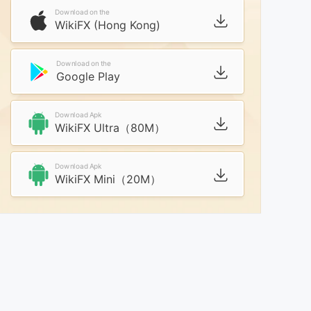
Download on the
WikiFX (Hong Kong)
Download on the
Google Play
Download Apk
WikiFX Ultra（80M）
Download Apk
WikiFX Mini（20M）