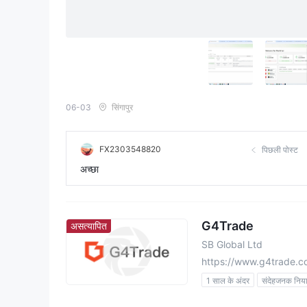
06-03
सिंगापुर
FX2303548820
पिछली पोस्ट
अच्छा
G4Trade
असत्यापित
SB Global Ltd
https://www.g4trade.
1 साल के अंदर
संदेहजनक निय
व्यापार का संदेहजनक दायरा
उच