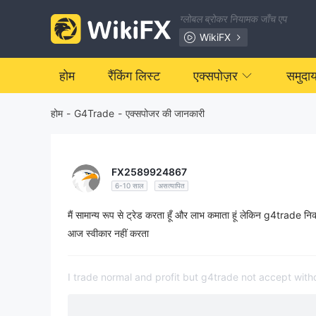
ग्लोबल ब्रोकर नियामक जाँच एप
WikiFX
होम
रैंकिंग लिस्ट
एक्सपोज़र
समुदा
होम
-
G4Trade
-
एक्सपोजर की जानकारी
FX2589924867
6-10 साल
असत्यापित
मैं सामान्य रूप से ट्रेड करता हूँ और लाभ कमाता हूं लेकिन g4trade 
आज स्वीकार नहीं करता
I trade normal and profit but g4trade not accept wit