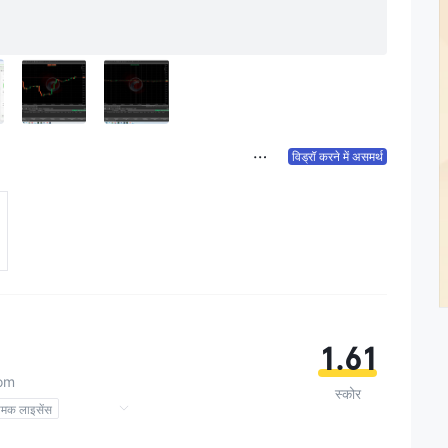
विड्रॉ करने में असमर्थ
1.61
com
स्कोर
ामक लाइसेंस
्च संभावित जोखिम