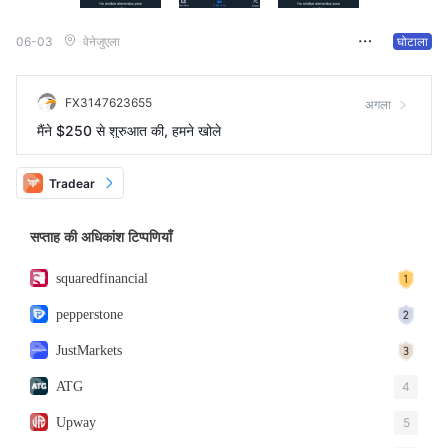
06-03
वेनेजुएला
घोटाला
FX3147623655
अगला
मैंने $250 से शुरुआत की, हमने खोले
Tradear
सप्ताह की अधिकांश टिप्पणियाँ
squaredfinancial
pepperstone
JustMarkets
ATG
4
Upway
5