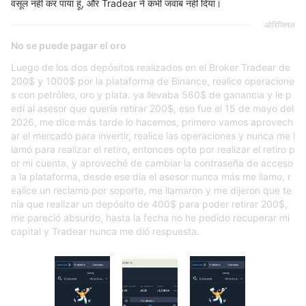
वसूल नहीं कर पाया हूं, और Tradear ने कभी जवाब नहीं दिया।
ओरिजिनल
No se puede pagar el oro
Luego de los dos depósitos realizados en el Broker Tradear de
200$ y 1000$ por la plataforma de Binance, realice operacione
s con petróleo, oro y plata. ya llevaba 560$ de ganancia y le p
edí al asesor que quería retirar 200$, eso fue el 15 de mayo del
2026, me dice más tarde lo hacemos, primero vamos aprovech
ar el mercado para invertir, realice las operaciones y nunca me l
lamó para realizar el retiro, entonces opte por realizar el retiro p
or mi cuenta, y aproveché de cambiar la contraseña de acceso
a la plataforma, desde ese día el asesor nunca más me llamo, r
ealice un reclamo por soporte, me llamaron y me dijeron que te
nía que realizar un depósito de 400$ para poder retirar 200$,
me pareció absurdo, hasta la fecha no he podido recuperar mi
capital y Tradear nunca me dió respuesta.