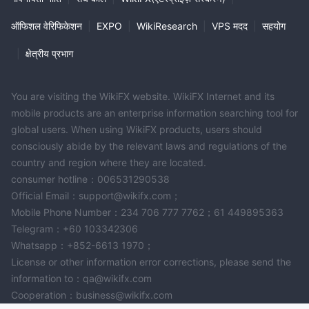
ऑफिशल वेरिफिकेशन
|
EXPO
|
WikiResearch
|
VPS मदद
|
सहयोग
|
क्षेत्रीय प्रभाग
You are visiting the WikiFX website. WikiFX Internet and its
mobile products are an enterprise information searching tool for
global users. When using WikiFX products, users should
consciously abide by the relevant laws and regulations of the
country and region where they are located.
consumer hotline：006531290538
Official Email：support@wikifx.com；
Mobile Phone Number：234 706 777 7762；61 449895363
Telegram：+60 103342306
Whatsapp：+852-6613 1970；
License or other information error corrections, please send the
information to：qa@wikifx.com
Cooperation：business@wikifx.com