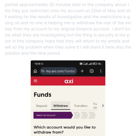
ported approximately 20 minutes later to the company about t
his they put restriction onto my account on 22nd of May and sti
ll waiting for the results of investigation and the restrictions is g
oing on and no one is helping me to withdraw the rest of the mo
ney from my account to my original binance account. I don't kn
ow what they are investigating but the thing is security is too p
oor in this company hope that they will return to my emails and
will so the problem when they solve it I will share it here also the
solution and the time period