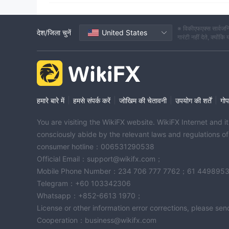
※ विकीएफएक्स सार्वजनि
देश/जिला चुनें
United States
गारंटी नहीं देते, क्यों
|
|
|
|
हमारे बारे में
हमसे संपर्क करें
जोखिम की चेतावनी
उपयोग की शर्तें
गोप
You are visiting the WikiFX website. WikiFX Internet and 
consciously abide by the relevant laws and regulations o
consumer hotline：006531290538
Official Email：support@wikifx.com；
Mobile Phone Number：234 706 777 7762；61 449895
Telegram：+60 103342306
Whatsapp：+852-6613 1970；
License or other information error corrections, please s
Cooperation：business@wikifx.com