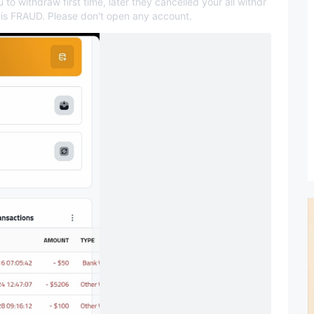
 withdraw first time, later they cancelled your all withdr
his FRAUD. Please don't open any account.