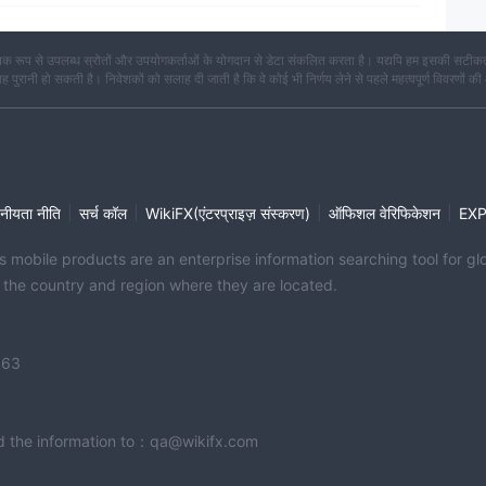
क रूप से उपलब्ध स्रोतों और उपयोगकर्ताओं के योगदान से डेटा संकलित करता है। यद्यपि हम इसकी सटीकता
कि यह पुरानी हो सकती है। निवेशकों को सलाह दी जाती है कि वे कोई भी निर्णय लेने से पहले महत्वपूर्ण विवरणों की
|
|
|
|
नीयता नीति
सर्च कॉल
WikiFX(एंटरप्राइज़ संस्करण)
ऑफिशल वेरिफिकेशन
EX
its mobile products are an enterprise information searching tool for 
f the country and region where they are located.
363
end the information to：qa@wikifx.com