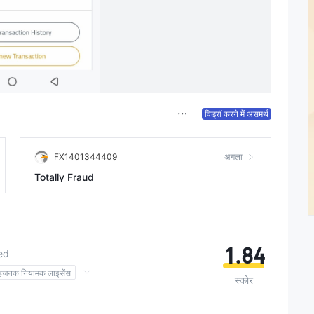
विड्रॉ करने में असमर्थ
FX1401344409
अगला
Totally Fraud
1.84
ed
ेहजनक नियामक लाइसेंस
स्कोर
्च संभावित जोखिम