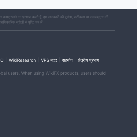
 बनाए रखने का प्रयास करते हैं, हम जानकारी की पूर्णता, सटीकता या समयबद्धता की
 आधिकारिक स्रोतों से पुष्टि कर लें।
|
|
|
|
PO
WikiResearch
VPS मदद
सहयोग
क्षेत्रीय प्रभाग
global users. When using WikiFX products, users should