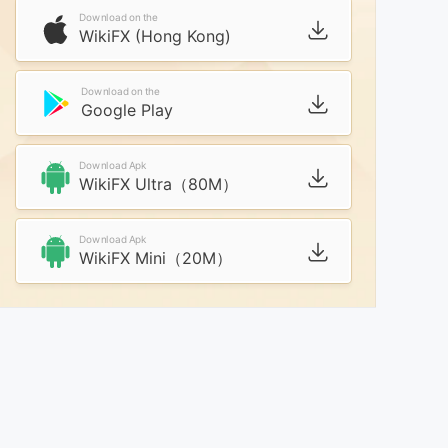
Download on the
WikiFX (Hong Kong)
Download on the
Google Play
Download Apk
WikiFX Ultra（80M）
Download Apk
WikiFX Mini（20M）