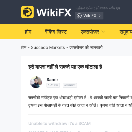
ग्लोबल ब्रोकर नियामक जाँच एप
WikiFX
होम
रैंकिंग लिस्ट
एक्सपोज़र
समुदा
होम
-
Succedo Markets
-
एक्सपोजर की जानकारी
इसे वापस नहीं ले सकते यह एक घोटाला है
Samir
1-2 साल
असत्यापित
सक्सीडो मार्केट्स एक धोखाधड़ी ब्रोकर है। वे आपको पहली बार निकासी की अन
कृपया इस धोखाधड़ी के तहत कोई खाता न खोलें। कृपया कोई खाता न खो
Unable to withdraw it's a SCAM