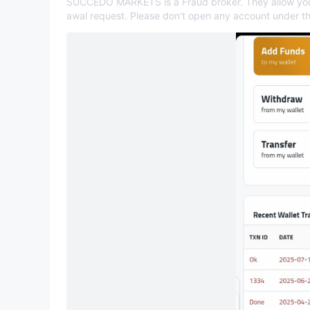
SUCCEDO MARKETS is a Fraud broker. They allow you to
awal request. Please don't open any account under t