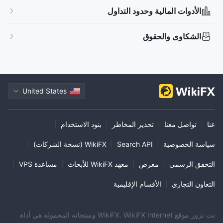
الأدوات المالية وحدود التداول
الشكاوى والحقوق
United States
عنا
|
تواصل معنا
|
تحذير المخاطر
|
بنود الاستخدام
|
سياسة الخصوصية
|
Search API
|
WikiFX (نسخة الشركات)
|
التحقق الرسمي
|
معرض
|
معهد WikiFX للأبحاث
|
مساعدة VPS
|
التعاون التجاري
|
الأقسام الإقليمية
نت تزور موقع WikiFX. WikiFX Internet ومنتجاته المحمولة هي أداة