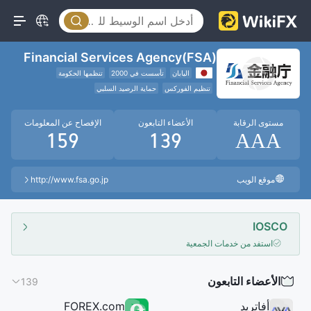
Financial Services Agency(FSA)
اليابان
تأسست في 2000
تنظمها الحكومة
تنظيم الفوركس
حماية الرصيد السلبي
المنظمة التنظيمية الدولية
مستوى الرقابة
الأعضاء التابعون
الإفصاح عن المعلومات
159
139
AAA
موقع الويب
http://www.fsa.go.jp
IOSCO
استفد من خدمات الجمعية
الأعضاء التابعون
139
أفاتريد
FOREX.com