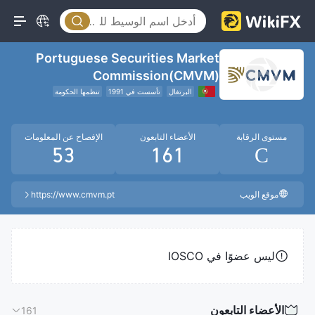
Portuguese Securities Market
Commission(CMVM)
البرتغال
تأسست في 1991
تنظمها الحكومة
مستوى الرقابة
الأعضاء التابعون
الإفصاح عن المعلومات
53
161
C
موقع الويب
https://www.cmvm.pt
ليس عضوًا في IOSCO
الأعضاء التابعون
161