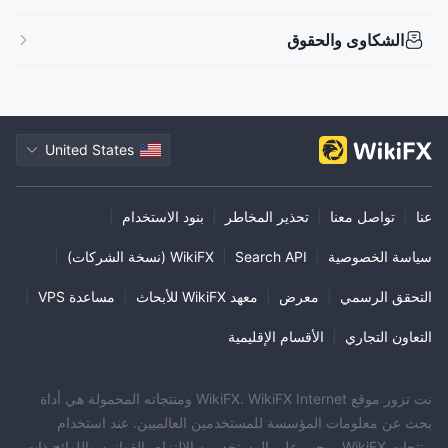
الشكاوى والحقوق
United States
عنا
|
تواصل معنا
|
تحذير المخاطر
|
بنود الاستخدام
|
سياسة الخصوصية
|
Search API
|
WikiFX (نسخة الشركات)
|
التحقق الرسمي
|
معرض
|
معهد WikiFX للأبحاث
|
مساعدة VPS
|
التعاون التجاري
|
الأقسام الإقليمية
نت تزور موقع WikiFX. WikiFX Internet ومنتجاته المحمولة هي أداة
بحث عن معلومات المؤسسة للمستخدمين العالميين. عند استخدام
منتجات WikiFX ، يجب على المستخدمين الالتزام بالقوانين واللوائح ذات