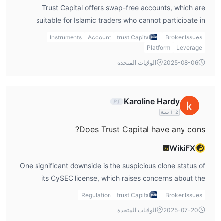
Trust Capital offers swap-free accounts, which are
suitable for Islamic traders who cannot participate in
trades involving interest.
Instruments
Account
trust Capital
Broker Issues
Platform
Leverage
2025-08-06
الولايات المتحدة
Karoline Hardy
1-2 سنة
Does Trust Capital have any cons?
WikiFX
رد
One significant downside is the suspicious clone status of
its CySEC license, which raises concerns about the
platform's credibility.
Regulation
trust Capital
Broker Issues
2025-07-20
الولايات المتحدة