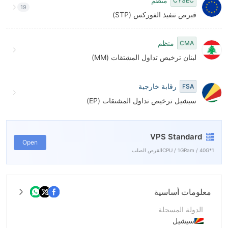
8
منظم
CYSEC
19
قبرص تنفيذ الفوركس (STP)
9
منظم
CMA
لبنان ترخيص تداول المشتقات (MM)
رقابة خارجية
FSA
سيشيل ترخيص تداول المشتقات (EP)
VPS Standard
Open
1*CPU / 1GRam / 40Gالقرص الصلب
معلومات أساسية
الدولة المسجلة
سيشيل