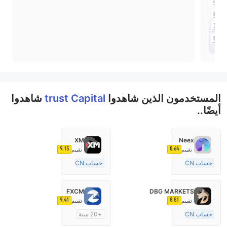
المستخدمون الذين شاهدوا
trust Capital
شاهدوا
أيضًا..
XM
Neex
9.15
8.64
تقييم
تقييم
حساب ECN
حساب ECN
15-20 سنة
15-20 سنة
منظمة في أستراليا
منظمة في أستراليا
FXCM
DBG MARKETS
صناعة السوق (MM)
صناعة السوق (MM)
9.41
8.81
تقييم
تقييم
رخصة كاملة ميتاتريدر ٤
رخصة كاملة ميتاتريدر ٤
حساب ECN
+20 سنة
10-15 سنة
منظمة في أستراليا