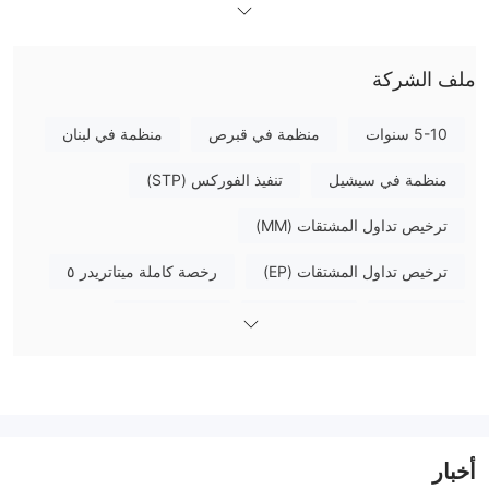
ما يمكنني التداول به على Trust Capital؟
ملف الشركة
نوع الحساب/الرافعة المالية
5-10 سنوات
منظمة في قبرص
منظمة في لبنان
منصة التداول
الإيداع والسحب
خيارات الإيداع
منظمة في سيشيل
تنفيذ الفوركس (STP)
خيارات السحب
ترخيص تداول المشتقات (MM)
ترخيص تداول المشتقات (EP)
رخصة كاملة ميتاتريدر ٥
بحث ذاتي
أعمال عالمية
رقابة خارجية
أخبار