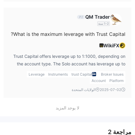
QM Trader
1-2 سنة
What is the maximum leverage with Trust Capital?
WikiFX
رد
Trust Capital offers leverage up to 1:1000, depending on
the account type. The Solo account has leverage up to
1:1000, while the Professional account offers a maximum
Leverage
Instruments
trust Capital
Broker Issues
of 1:100, and the Together account offers leverage up to
Account
Platform
1:400.
2025-07-02
الولايات المتحدة
لا يوجد المزيد
مراجعة
2