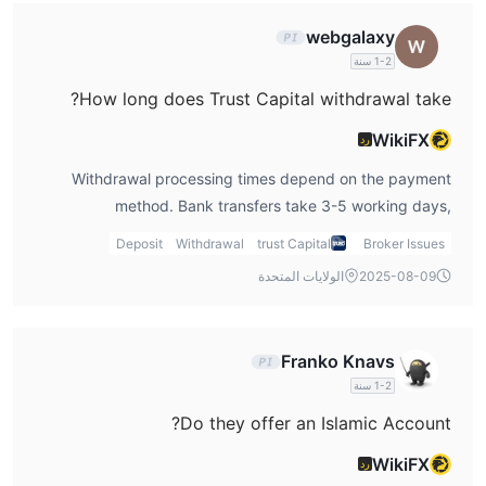
webgalaxy
1-2 سنة
How long does Trust Capital withdrawal take?
WikiFX
رد
Withdrawal processing times depend on the payment
method. Bank transfers take 3-5 working days,
credit/debit card withdrawals take 3-10 working days,
Deposit
Withdrawal
trust Capital
Broker Issues
and Sticpay withdrawals are processed within 1 day.
2025-08-09
الولايات المتحدة
Maestro and Mada withdrawals take 3-10 days.
Franko Knavs
1-2 سنة
Do they offer an Islamic Account?
WikiFX
رد