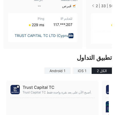
100 | 50 | 33 | 2
قبرص
--
للخادم IP
Ping
207.***.117
⁦229 ms⁩
TRUST CAPITAL TC LTD (Cypru
s)
تطبيق التداول
الكل 2
iOS 1
Android 1
Trust Capital TC
Trust Capital TC أصبح الآن على بعد نقرة واحدة فقط.