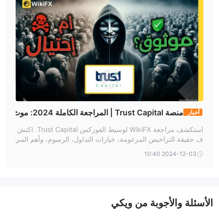
منصة Trust Capital | المراجعة الكاملة 2024: موث
أخبار
وقة أم احتيال؟
استكشف مراجعة WikiFX لوسيط الفوركس Trust Capital. اكتش
ف حقيقة التراخيص المزعومة، خيارات التداول، الرسوم، وأهم المي
زات والعيوب. تقييم شامل بنظرة نقدية.
2024-12-03 10:40
الأسئلة والأجوبة من ويكي