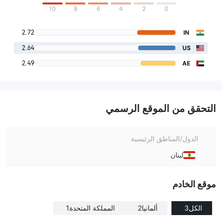
10
8
6
4
2
0
2.72
IN
2.64
US
2.49
AE
التحقق من الموقع الرسمي
الدول/المناطق الرئيسية
لبنان
موقع الخادم
الكل
3
ألمانيا
2
المملكة المتحدة
1