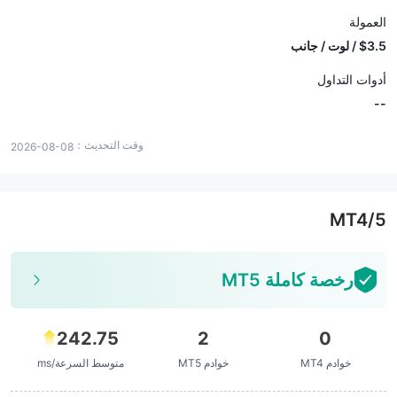
العمولة
$3.5 / لوت / جانب
أدوات التداول
--
وقت التحديث：
2026-08-08
MT4/5
رخصة كاملة MT5
242.75
2
0
خوادم MT4
خوادم MT5
متوسط السرعة/ms