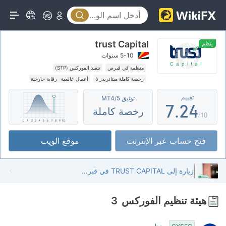
2
3
0
trust Capital
4
1
ينظم
5-10 سنوات
5
0
2
منظمة في قبرص
تنفيذ الفوركس (STP)
رخصة كاملة ميتاتريدر ٥
أعمال عالمية
رقابة خارجية
6
1
3
تقييم
توثيق MT4/5
7
.
2
4
رخصة كاملة
/10
8
3
5
فتح حساب عبر الإنترنت
موقع الويب
9
4
6
5
7
زيارة إلى TRUST CAPITAL في قبرص - تم العثور على المكتب
6
8
هيئة تنظيم الفوركس
3
7
9