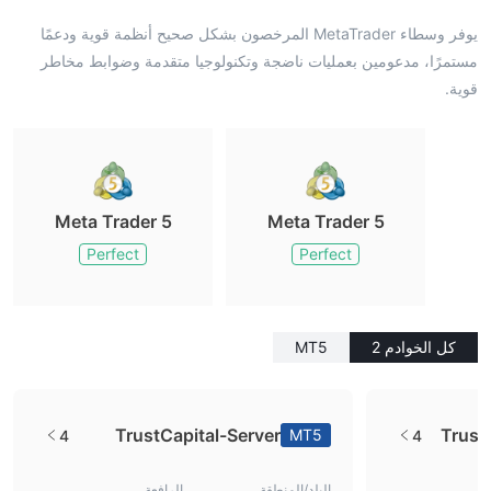
يوفر وسطاء MetaTrader المرخصون بشكل صحيح أنظمة قوية ودعمًا
مستمرًا، مدعومين بعمليات ناضجة وتكنولوجيا متقدمة وضوابط مخاطر
قوية.
Meta Trader 5
Meta Trader 5
Perfect
Perfect
كل الخوادم 2
MT5
TrustCapital-Server
Trust
MT5
4
4
البلد/المنطقة
الرافعة