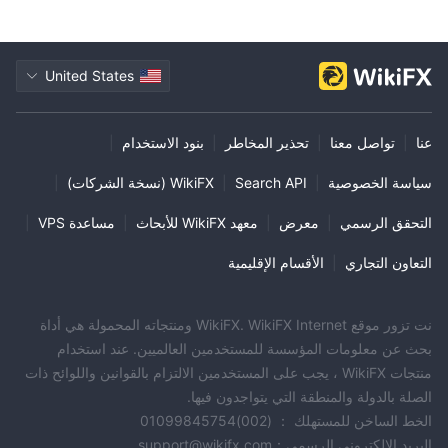
United States
عنا
|
تواصل معنا
|
تحذير المخاطر
|
بنود الاستخدام
|
سياسة الخصوصية
|
Search API
|
WikiFX (نسخة الشركات)
|
التحقق الرسمي
|
معرض
|
معهد WikiFX للأبحاث
|
مساعدة VPS
|
التعاون التجاري
|
الأقسام الإقليمية
نت تزور موقع WikiFX. WikiFX Internet ومنتجاته المحمولة هي أداة
بحث عن معلومات المؤسسة للمستخدمين العالميين. عند استخدام
منتجات WikiFX ، يجب على المستخدمين الالتزام بالقوانين واللوائح ذات
الصلة بالدولة والمنطقة التي يتواجدون فيها.
الخط الساخن للمستهلك ： (002)01099845754
البريد الإلكتروني الرسمي：support@wikifx.com