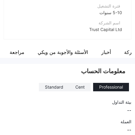
فترة التشغيل
5-10 سنوات
اسم الشركة
Trust Capital Ltd
اختصار الشركة
trust Capital
شركة
أخبار
الأسئلة والأجوبة من ويكي
مراجعة
موظفو الشركة
--
معلومات الحساب
Standard
Cent
Professional
بيئة التداول
--
العملة
--