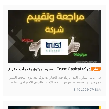
شركة Trust Capital : وسيط موثوق بخدمات احتراف
أخبار
ية .
في عالم التداول الذي تزداد فيه الخيارات يومًا بعد يوم، يبحث المس
تثمرون عن وسيط يجمع بين الثقة، الأداء، والدعم الاحترافي. هنا تبر
ز شركة Trust Capital كلاعب بارز على الساحة , في هذه المقالة،
2025-07-18 13:40
نستعرض أبرز ما يميز Trust Capital ولماذا تُعتبر خيارًا واعدًا للمتدا
ولين الطموحين في الأسواق العالمية.