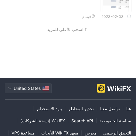
2023-02-08
فيتنام
اسحب للأعلى للمزيد
United States
عنا
|
تواصل معنا
|
تحذير المخاطر
|
بنود الاستخدام
|
سياسة الخصوصية
|
Search API
|
WikiFX (نسخة الشركات)
|
التحقق الرسمي
|
معرض
|
معهد WikiFX للأبحاث
|
مساعدة VPS
|