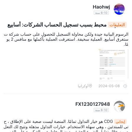
Haohwj
6-10 سنة
محبط بسبب تسجيل الحساب الشركات: أسابيع
التعليقات
من التأخير مقارنة بعملية المنافس التي تستغرق يومين
الرسوم البيانية جيدة ولكن محاولة التسجيل للحصول على حساب شركة ت
ستغرق أسابيع. العملية سخيفة. استغرقت العملية بأكملها مع منافس 2 يو
مًا.
2024-05-08
أوكرانيا
FX1230127948
6-10 سنة
CDG هو خيار التداول تمامًا. المنصة ليست صعبة على الإطلاق ، ح
إيجابي
تى للمبتدئين ، وهي سهلة الاستخدام. خيارات التداول مذهلة وتتيح لك التعل
م من خلال تداول الشيء الحقيقي دون المخاطرة بمبالغ كبيرة على الفور.