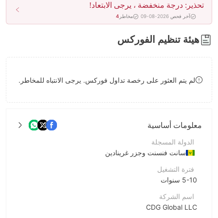
تحذير: درجة منخفضة ، يرجى الابتعاد!
8
7
آخر فحص 2026-08-09
مخاطر
4
9
8
هيئة تنظيم الفوركس
9
لم يتم العثور على رخصة تداول فوركس. يرجى الانتباه للمخاطر.
معلومات أساسية
الدولة المسجلة
سانت فنسنت وجزر غرينادين
فترة التشغيل
5-10 سنوات
اسم الشركة
CDG Global LLC