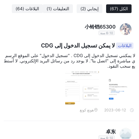
الكل
(67)
إيجابي
(2)
التعليقات
(1)
البلاغات
(64)
小铃铛65300
6-10 سنة
لا يمكن تسجيل الدخول إلى CDG
البلاغات
لا يمكنني تسجيل الدخول إلى CDG . "تسجيل الدخول" على الموقع الرسم
ي مباشرة إلى "اتصل بنا". لا يوجد رد من رسائل البريد الإلكتروني. لا أستط
يع سحب النقود.
2023-06-12
هونغ كونغ
卓东
6-10 سنة