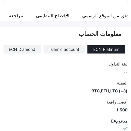
اختصار الشركة
CDG
تحقق من الموقع الرسمي
الإفصاح التنظيمي
مراجعة
موظفو الشركة
--
معلومات الحساب
ECN Diamond
Islamic account
ECN Platinum
بيئة التداول
--
العملة
(3+) BTC,ETH,LTC
أقصى رافعة
1:500
مدعومEA