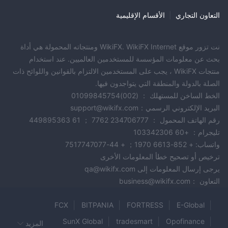
التعاون التجاري
|
الأقسام الإقليمية
نت تزور موقع WikiFX. WikiFX Internet ومنتجاته المحمولة هي أداة
بحث عن معلومات المؤسسة للمستخدمين العالميين. عند استخدام
منتجات WikiFX ، يجب على المستخدمين الالتزام بالقوانين واللوائح ذات
الصلة بالدولة والمنطقة التي يتواجدون فيها.
الخط الساخن للمستهلك ： (002)01099845754
البريد الإلكتروني الرسمي：support@wikifx.com
رقم الهاتف المحمول ： 234706777 7762 ； 61 449895363
تليجرام： +60 103342306
واتساب: + 852-6613 1970； + 44-7517747077
ترخيص أو تصحيح خطأ المعلومات الأخرى
يرجى إرسال المعلومات إلى qa@wikifx.com
التعاون ：business@wikifx.com
FCX
BITPANIA
FORTRESS
E-Global
SunX Global
tradesmart
Opofinance
المزيد