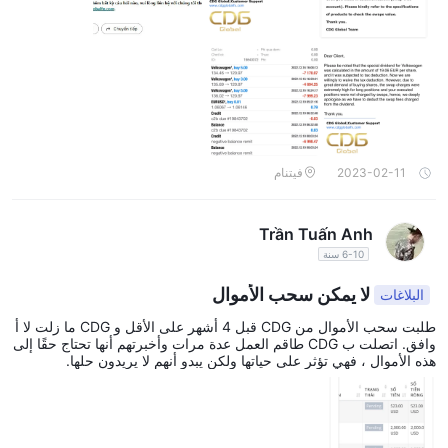
ب إلى الشركة على: b01-b8 ، boutique offces 1 ، menara 2 ، kl eco
city، no3، jalan bangsar، 59200 kuala lumpur malaixia، للعثور علي
ك CDG ! لأن هذا المبلغ ضخم بالنسبة لي. انا غاضب جدا وحزين CDG أقف
ل أموالي لأكثر من شهرين حتى الآن.
2023-02-11
فيتنام
Trần Tuấn Anh
6-10 سنة
لا يمكن سحب الأموال
البلاغات
طلبت سحب الأموال من CDG قبل 4 أشهر على الأقل و CDG ما زلت لا أ
وافق. اتصلت ب CDG طاقم العمل عدة مرات وأخبرتهم أنها تحتاج حقًا إلى
هذه الأموال ، فهي تؤثر على حياتها ولكن يبدو أنهم لا يريدون حلها.