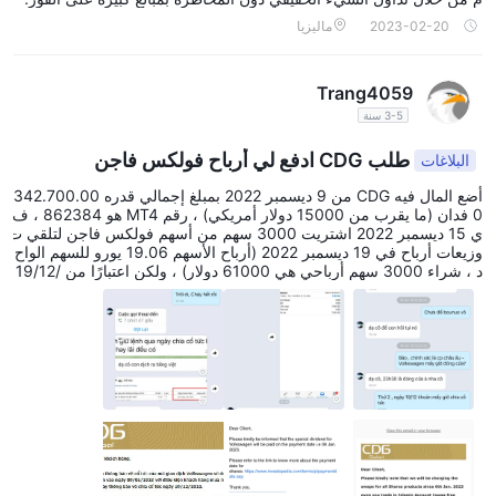
2023-02-20
ماليزيا
Trang4059
3-5 سنة
طلب CDG ادفع لي أرباح فولكس فاجن
البلاغات
أضع المال فيه CDG من 9 ديسمبر 2022 بمبلغ إجمالي قدره 342.700.00
0 فدان (ما يقرب من 15000 دولار أمريكي) ، رقم MT4 هو 862384 ، ف
ي 15 ديسمبر 2022 اشتريت 3000 سهم من أسهم فولكس فاجن لتلقي ت
وزيعات أرباح في 19 ديسمبر 2022 (أرباح الأسهم 19.06 يورو للسهم الواح
د ، شراء 3000 سهم أرباحي هي 61000 دولار) ، ولكن اعتبارًا من 19/12/
2022 CDG لم تدفع لي أرباحًا (بينما دفعت جميع البورصات في العالم أرباح
فولكس فاجن في صباح يوم 19 ديسمبر 2022) ثم في الساعة 15:00 ، انخ
فض سعر سهم فولكس فاجن بشكل كبير ، مما جعل حسابي محترقًا (الح
ساب بعد حرق الرصيد تلقائيًا معدلة إلى 0) ثم 22 جم CDG أرسل لي بريدًا
إلكترونيًا وأخبرني أنه سيتم دفع الأرباح في 9/1/2023. ثم إلى 13 يناير 20
22 CDG سحب من حسابي -31،172 $ وأضف إلى 22،800 $ ، الآن حساب
ي هو -8،372 $ حتى يتم فقد رأسمالي وأرباحي ، أرسل بريدًا إلكترونيًا إل
ى CDG طلب مني دفع أرباح فولكس فاجن عدة مرات لكنهم لم يستجيبوا ،
لقد كنت أتداول في هذا السوق منذ ما يقرب من 10 سنوات ، ولأول مرة رأ
يت مثل هذا الوسيط. لو CDG إذا لم تدفع لي أرباح الأسهم وأموال المعاملا
ت ، فسأبلغ الشرطة بذلك ، وأخبر الشخص بإغلاق موقع البورصة ، وسأذه