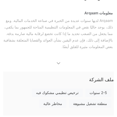
معلومات Arqaam
Arqaam لديها سنوات عديدة من الخبرة في صناعة الخدمات المالية. ومع
ذلك، يوجد حاليًا نقص في المعلومات التنظيمية المتاحة للجمهور بما يكفي،
مما يجعل من الصعب تحديد ما إذا كانت تخضع لرقابة مالية صارمة بدقة.
بالإضافة إلى ذلك، فإن عدم اليقين بشأن العوائد والقضايا المتعلقة بشفافية
بعض المعلومات مثيرة للقلق أيضًا.
الإيجابيات والسلبيات
هل Arqaam شرعية؟
غير منظمة
Arqaam
، مما يجعلها أقل أمانًا من الوسطاء المنظمين.
خدمات Arqaam
ملف الشركة
Arqaam تقدم مجموعة واسعة من المنتجات والخدمات، تلبي الفرص
الإقليمية واحتياجات التجار.
2-5 سنوات
ترخيص تنظيمي مشكوك فيه
المبيعات والتداول
: تنفيذ أوامر الشراء والبيع على الأسهم والسندات في
منطقة الشرق الأوسط وشمال أفريقيا، التداول الإلكتروني، صنع السوق
منطقة تشغيل مشبوهة
مخاطر عالية
وتشكيل المشتقات.
الخدمات المصرفية الاستثمارية:
مساعدة الشركات والحكومات على