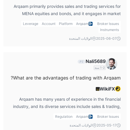
Arqaam primarily provides sales and trading services for
MENA equities and bonds, and it engages in market
making and structuring derivatives. However, there is no
Leverage
Account
Platform
Arqaam
Broker Issues
mention of a specific trading platform like MT4 or MT5,
Instruments
which are commonly used by many traders. The lack of
2025-06-07
الولايات المتحدة
detailed information on the platforms available makes it
difficult to assess how user-friendly or advanced Arqaam’s
trading tools are. If platform choice is crucial for you, it
Nali5689
might be helpful to explore Arqaam reviews to see if other
1-2 سنة
users have found their platform suitable for their needs.
What are the advantages of trading with Arqaam?
WikiFX
رد
Arqaam has many years of experience in the financial
industry, and its diverse services include sales & trading,
investment banking, asset management, and research.
Regulation
Arqaam
Broker Issues
These offerings can be appealing for traders looking for a
2025-05-17
الولايات المتحدة
wide range of services. The company also provides digital