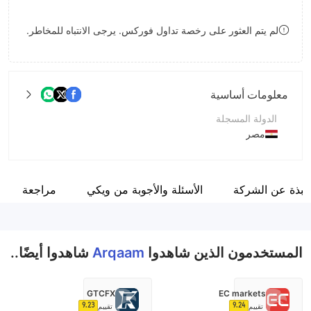
8
لم يتم العثور على رخصة تداول فوركس. يرجى الانتباه للمخاطر.
9
معلومات أساسية
الدولة المسجلة
مصر
فترة التشغيل
2-5 سنوات
نبذة عن الشركة
الأسئلة والأجوبة من ويكي
مراجعة
اسم الشركة
Arqaam Capital
المستخدمون الذين شاهدوا
Arqaam
شاهدوا أيضًا..
GTCFX
EC markets
9.23
9.24
تقييم
تقييم