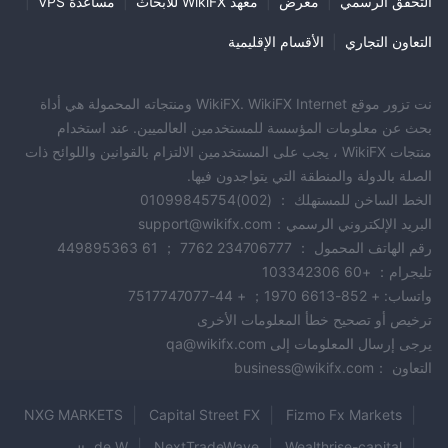
التحقق الرسمي
|
معرض
|
معهد WikiFX للأبحاث
|
مساعدة VPS
|
التعاون التجاري
|
الأقسام الإقليمية
نت تزور موقع WikiFX. WikiFX Internet ومنتجاته المحمولة هي أداة
بحث عن معلومات المؤسسة للمستخدمين العالميين. عند استخدام
منتجات WikiFX ، يجب على المستخدمين الالتزام بالقوانين واللوائح ذات
الصلة بالدولة والمنطقة التي يتواجدون فيها.
الخط الساخن للمستهلك ： (002)01099845754
البريد الإلكتروني الرسمي：support@wikifx.com
رقم الهاتف المحمول ： 234706777 7762 ； 61 449895363
تليجرام： +60 103342306
واتساب: + 852-6613 1970； + 44-7517747077
ترخيص أو تصحيح خطأ المعلومات الأخرى
يرجى إرسال المعلومات إلى qa@wikifx.com
التعاون ：business@wikifx.com
NXG MARKETS
Capital Street FX
Fizmo Fx Markets
Trade W
NextTradeWave
Wealthrise-capital