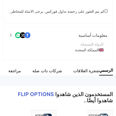
9
7
8
لم يتم العثور على رخصة تداول فوركس. يرجى الانتباه للمخاطر.
8
9
9
معلومات أساسية
الدولة المسجلة
المملكة المتحدة
فترة التشغيل
5-10 سنوات
ع الرسمي
شجرة العلاقات
شركات ذات صلة
مراجعة
اسم الشركة
Flip Projects Ltd
المستخدمون الذين شاهدوا
FLIP OPTIONS
شاهدوا أيضًا..
ATFX
GTCFX