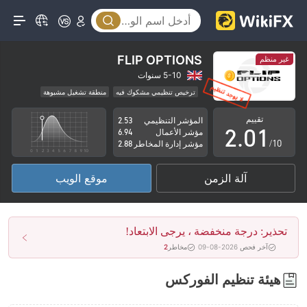
FLIP OPTIONS
غير منظم
0
5-10 سنوات
ترخيص تنظيمي مشكوك فيه
منطقة تشغيل مشبوهة
1
0
مخاطر عالية
تقييم
المؤشر التنظيمي
2.53
2
.
0
1
مؤشر الأعمال
6.94
/10
مؤشر إدارة المخاطر
2.88
3
1
2
آلة الزمن
موقع الويب
4
2
3
5
3
4
تحذير: درجة منخفضة ، يرجى الابتعاد!
6
4
5
آخر فحص 2026-08-09
مخاطر
2
7
5
6
هيئة تنظيم الفوركس
8
6
7