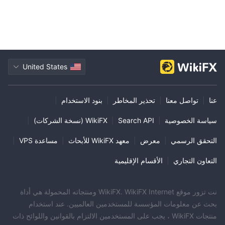
United States
عنا
|
تواصل معنا
|
تحذير المخاطر
|
بنود الاستخدام
|
سياسة الخصوصية
|
Search API
|
WikiFX (نسخة الشركات)
|
التحقق الرسمي
|
معرض
|
معهد WikiFX للأبحاث
|
مساعدة VPS
|
التعاون التجاري
|
الأقسام الإقليمية
نت تزور موقع WikiFX. WikiFX Internet ومنتجاته المحمولة هي أداة
بحث عن معلومات المؤسسة للمستخدمين العالميين. عند استخدام
منتجات WikiFX ، يجب على المستخدمين الالتزام بالقوانين واللوائح ذات