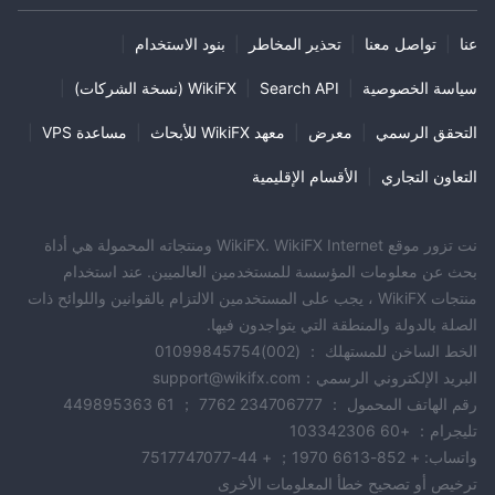
عنا
|
تواصل معنا
|
تحذير المخاطر
|
بنود الاستخدام
|
سياسة الخصوصية
|
Search API
|
WikiFX (نسخة الشركات)
|
التحقق الرسمي
|
معرض
|
معهد WikiFX للأبحاث
|
مساعدة VPS
|
التعاون التجاري
|
الأقسام الإقليمية
نت تزور موقع WikiFX. WikiFX Internet ومنتجاته المحمولة هي أداة
بحث عن معلومات المؤسسة للمستخدمين العالميين. عند استخدام
منتجات WikiFX ، يجب على المستخدمين الالتزام بالقوانين واللوائح ذات
الصلة بالدولة والمنطقة التي يتواجدون فيها.
الخط الساخن للمستهلك ： (002)01099845754
البريد الإلكتروني الرسمي：support@wikifx.com
رقم الهاتف المحمول ： 234706777 7762 ； 61 449895363
تليجرام： +60 103342306
واتساب: + 852-6613 1970； + 44-7517747077
ترخيص أو تصحيح خطأ المعلومات الأخرى