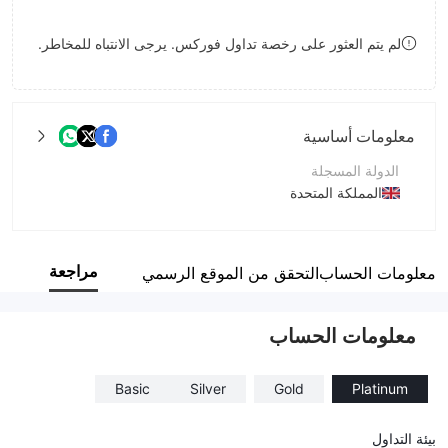
8
لم يتم العثور على رخصة تداول فوركس. يرجى الانتباه للمخاطر.
9
معلومات أساسية
الدولة المسجلة
المملكة المتحدة
فترة التشغيل
1-2 سنة
مراجعة
معلومات الحساب
التحقق من الموقع الرسمي
اسم الشركة
Secured Capital Trading A/S
معلومات الحساب
Basic
Silver
Gold
Platinum
بيئة التداول