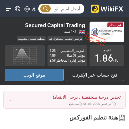
3
1
4
2
5
3
Secured Capital Trading
غير منظم
6
4
1-2 سنة
ترخيص تنظيمي مشكوك فيه
منطقة تشغيل مشبوهة
0
7
5
مخاطر عالية
تقييم
المؤشر التنظيمي
2.23
1
.
8
6
مؤشر الأعمال
4.89
/10
مؤشر إدارة المخاطر
2.59
2
9
7
فتح حساب عبر الإنترنت
موقع الويب
3
8
4
9
تحذير: درجة منخفضة ، يرجى الابتعاد!
5
آخر فحص 2026-08-06
مخاطر
2
6
هيئة تنظيم الفوركس
7