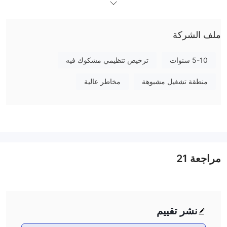
معلومات عامة
ملف الشركة
ما هو EasyTrade ？
EasyTradeهي علامة تجارية مملوكة لشركة easy trade market ltd ،
5-10 سنوات
ترخيص تنظيمي مشكوك فيه
والتي يُزعم أن مقرها في أستراليا. هذا يعني أن الشركة بحاجة إلى لائحة
أسيك لتقديم الخدمات المالية القانونية. بمجرد التحقق من سجلات هيئة
منطقة تشغيل مشبوهة
مخاطر عالية
السلطة الأسترالية ، وجدنا لا EasyTrade سمسار.
في المقالة التالية ، سنقوم بتحليل خصائص هذا الوسيط من جوانب
مختلفة ، ونزودك بمعلومات بسيطة ومنظمة. إذا كنت مهتمًا ، من فضلك
واصل القراءة. في نهاية المقال ، سوف نتوصل أيضًا إلى استنتاج موجز
حتى تتمكن من فهم خصائص الوسيط في لمحة.
مراجعة
21
إيجابيات وسلبيات
EasyTradeالوسطاء البديلون
هناك العديد من الوسطاء البديل EasyTrade حسب الاحتياجات والتفضيلات
نشر تقييم
المحددة للمتداول. تتضمن بعض الخيارات الشائعة ما يلي: