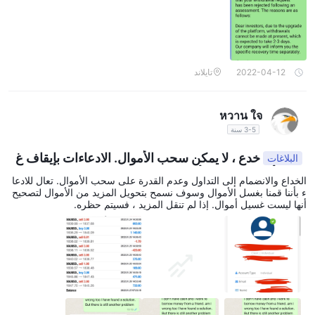
العنوان الفعلي يقع في Level
بالإضافة إلى ذلك ، تمتلك الشركة ملف
ى بإجراء تحويل تجريبي إلى <invalid Value> من خلال الاسم التايلاندي لنا
د 100. - ، التزمت بإعادتي إذا لم أحصل عليه إلى مينائي. ثم قمت بالتحويل
6، 360 Collins Street Melbourne، VIC 3000، Australia
.
إلى حساب الاسم التايلاندي الذي حصلت عليه <invalid Value> برنامج. بع
يوفر هذا إحساسًا بالشفافية وإمكانية الوصول للعملاء الذين قد يفضلون
د ذلك ، أوصيتني أنجيلا بالتداول وكسب بعض الأرباح كل يوم. كما أنها عرّفتن
ي على إجراء سحب تجريبي 100 د.د - لإقناعي بأنه يمكنني سحب أموالي
التواصل من خلال الوسائل التقليدية.
في أي وقت. ثم أجريت تجربة بناءً على اقتراحها ، يمكنني سحب أموالي أي
2022-04-12
تايلاند
ملحوظة: هذه الإيجابيات والسلبيات ذاتية وقد تختلف اعتمادًا على تجربة
ضًا. بعد أن أتاجر وأربح 30000 دولار أمريكي. - لا يمكنني سحب أموالي ا
لآن <invalid Value> غيروا اسمهم إلى سوق ليوم وبدأوا في الخداع والاحتي
الفرد معها EasyTrade خدمة العملاء.
ال مرة أخرى. لا تضيع الوقت في التواصل مع وسيط مزيف قبل أن تفقد أم
หวาน ใจ
والك كأموالي.
تعرض المستخدم على WikiFX
3-5 سنة
بلغ عدد الشكاوى التي تم استلامها من قبل wikifx لهذا الوسيط 19 شكوى
خدع ، لا يمكن سحب الأموال. الادعاءات بإيقاف غ
البلاغات
قضايا
خلال الأشهر الثلاثة الماضية. لتلخيص التجار المدرجة EasyTrade
سل الأموال وجميع الأنشطة.
تسجيل الدخول
كواحدة من أكبر المشاكل التي يواجهونها. بعد تقديم طلب
الخداع والانضمام إلى التداول وعدم القدرة على سحب الأموال. تعال للادعا
ء بأننا قمنا بغسل الأموال وسوف نسمح بتحويل المزيد من الأموال لتصحيح
السحب ، يحدث أنه لم يعد بإمكانهم الوصول إلى حسابات التداول الخاصة
أنها ليست غسيل أموال. إذا لم تنقل المزيد ، فسيتم حظره.
لا يرى العملاء ودائعهم أبدًا
بهم. قضية كبيرة أخرى هي ذلك
. في النهاية
وجدنا EasyTrade متصل بواحدة من أشهر غرف الغلايات البلغارية ، e &
g bulgaria. تقوم هذه الشركة نفسها بتشغيل العديد من العلامات التجارية
الاحتيالية الأخرى ، بما في ذلك option888 و xmarkets والمزيد. يرجى
الانتباه للمخاطر والابتعاد!