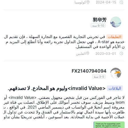
2024-04-15
كولومبيا
حساباتهم والتداول أثناء التنقل. تضمن هذه المرونة أن المتداولين يمكنهم
البقاء على اتصال بالأسواق واغتنام فرص التداول في أي وقت ومن أي
مكان.
郭华芳
إجمالي، EasyTrade تم تصميم منصات التداول الخاصة بـ "بشكل جيد" ،
6-10 سنة
وسهلة الاستخدام ، وتقدم مجموعة من الميزات المتقدمة المناسبة لكل
في تجربتي التجارية القصيرة مع التجارة السهلة ، فإن تقديم ال
التعليقات
من المتداولين المبتدئين وذوي الخبرة. انظر جدول مقارنة منصة التداول
خدمة هو A-star ، فهي تجعل التداول تجربة رائعة وأنا أتطلع إلى المزيد م
أدناه:
ن الأيام الواعدة في المستقبل.
يرجى ملاحظة أن هذا الجدول يعتمد على معلومات عامة ومن المستحسن
2023-03-01
الفلبين
زيارة مواقع الوسيط المعني للحصول على أحدث المعلومات وأكثرها دقة
على منصات التداول الخاصة بهم.
FX2140794094
3-5 سنة
خدمة الزبائن
<invalid Value>وليوم هو المخادع. لا تصدقهم.
EasyTradeيوفر خدمة العملاء من خلال قنوات مختلفة ، بما في ذلك
البلاغات
الدعم عبر الهاتف والبريد الإلكتروني. يمكن للعملاء الوصول إلى فريق دعم
لا تتاجر في الفوركس من قبل شخص مجهول بصفتي. <invalid Value> أو
الاتصال على +61 3 8373 4800 أو إرسال بريد
leom وسيط مزيف. سوف تخسر أموالك على الإطلاق. اتصلت بي فتاة غير
الشركة عن طريق
معروفة اسم أنجيلا في الواتساب في ديسمبر الماضي 2021. في الواقع ، ت
إلكتروني إلى support@etfxi.com
. تتيح خيارات الاتصال هذه
ظاهرت بأنها سيدة أعمال تهتم بالاستثمار في الفندق ولا تتحدث عن تداول ال
للمتداولين طلب المساعدة أو طرح الأسئلة أو معالجة أي مخاوف قد تكون
عملات الأجنبية في بداية المحادثة. بعد أسبوعين ، أبلغتني تدريجيًا بشأن تداو
ل الفوركس بأنها تود أن أتعلم وأحاول التداول معها. إنها تتباهى بمحفظة أعم
لديهم بشأن تجربة التداول الخاصة بهم.
الها أكثر من 10 ملايين دينار وتكسب كل يوم. بعد يومين ، أقنعتني مرة أخر