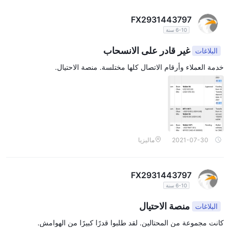
بالشفافية وترخيص مناسب عند الانخراط في التداول المالي.
FX2931443797
أدوات السوق
6-10 سنة
يبدو أن EasyTrade قررت التركيز على العديد من الأصول بدلاً من أن
غير قادر على الانسحاب
تكون في كل مكان. يمكن للعملاء الوصول إلى 3 أسواق فقط ، بما في
البلاغات
أزواج العملات والسلع (المعادن والطاقات) والمؤشرات
ذلك
. ومع
خدمة العملاء وأرقام الاتصال كلها مختلسة. منصة الاحتيال.
ذلك ، بالنظر إلى عدم وجود تراخيص تنظيمية وعدم توفر EasyTrade على
موقع الويب الخاص بـ "، من الأهمية بمكان التعامل مع المنصة بحذر
وإجراء بحث شامل عن الوسطاء الخاضعين للتنظيم البديل الذين يوفرون
نطاقًا أوسع من أدوات السوق.
حسابات
2021-07-30
ماليزيا
قياسي وخام
EasyTradeيقدم نوعين من حسابات التداول للمستثمرين:
.
حد أدنى للإيداع يبلغ 250 دولارًا
كلا النوعين من الحسابات لهما ملف
، مما
FX2931443797
يسمح للمتداولين بأحجام رأسمال مختلفة بالمشاركة في السوق.
6-10 سنة
لا يوفر حساب تجريبي
لكن، EasyTrade
خيار للمتداولين لممارسة النظام
الأساسي وظروف التداول والتعرف عليه قبل الالتزام بأموال حقيقية.
منصة الاحتيال
البلاغات
لا يقدم حساب إسلامي / خالي من
بالإضافة إلى ذلك، EasyTrade
كانت مجموعة من المحتالين. لقد طلبوا قدرًا كبيرًا من الهوامش.
الفوائد
للعملاء الذين يتبعون مبادئ الشريعة الإسلامية.