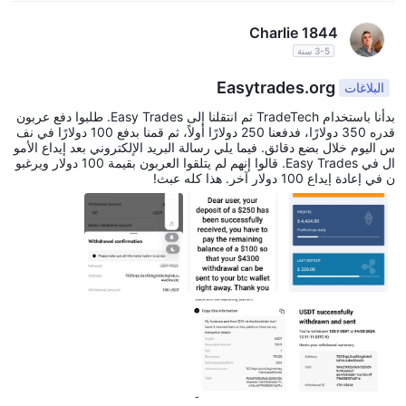
تكون مفيدة لأولئك الذين يحتاجون إلى هيكل تسعير أكثر دقة. بالنسبة
Charlie 1844
لا يحتوي الحساب القياسي على أي عمولات ، ويتحمل
للجان ،
3-5 سنة
الحساب الخام عمولة قدرها 50 دولارًا أمريكيًا لكل لوت يتم
تداوله
.
Easytrades.org
البلاغات
يوجد أدناه جدول مقارنة حول الفروق والعمولات التي يتقاضاها مختلف
بدأنا باستخدام TradeTech ثم انتقلنا إلى Easy Trades. طلبوا دفع عربون
الوسطاء:
قدره 350 دولارًا، فدفعنا 250 دولارًا أولاً، ثم قمنا بدفع 100 دولارًا في نف
س اليوم خلال بضع دقائق. فيما يلي رسالة البريد الإلكتروني بعد إيداع الأمو
يرجى ملاحظة أن فروق الأسعار والعمولات قد تختلف ويوصى دائمًا
ال في Easy Trades. قالوا إنهم لم يتلقوا العربون بقيمة 100 دولار ويرغبو
بمراجعة الوسطاء مباشرةً للحصول على أحدث المعلومات.
ن في إعادة إيداع 100 دولار آخر. هذا كله عبث!
منصات التداول
مثل معظم وسطاء الفوركس ، EasyTrade يدعم معيار الصناعة
ميتاتريدر 4
،
. مع MT4 ، يمكن للمتداولين الاستمتاع بتجربة تداول سهلة
الاستخدام وغنية بالميزات. تقدم المنصة مجموعة شاملة من الأدوات
والموارد لتحليل الأسواق وتنفيذ الصفقات وإدارة المراكز بفعالية. تشتهر
MT4 بقدراتها المتقدمة على الرسم البياني والمؤشرات القابلة للتخصيص
ومجموعة واسعة من أدوات التحليل الفني.
إصدارات المحمول من MT4 لكل
علاوة على ذلك، EasyTrade عروض
من iOS و Android
الأجهزة ، مما يسمح للمتداولين بالوصول إلى