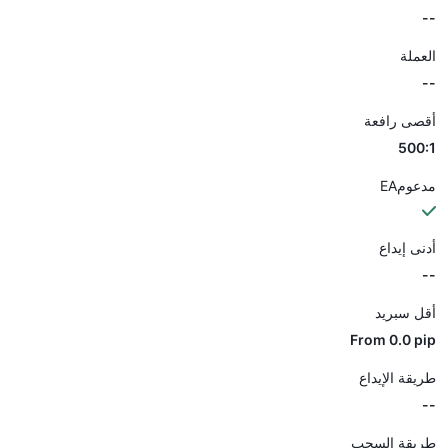
--
العملة
--
أقصى رافعة
500:1
مدعومEA
أدنى إيداع
--
أقل سبريد
From 0.0 pip
طريقة الإيداع
--
طريقة السحب