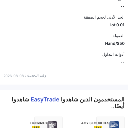
--
الحد الأدنى لحجم الصفقة
0.01 lot
العمولة
$50/Hand
أدوات التداول
--
وقت التحديث：
2026-08-08
المستخدمون الذين شاهدوا
EasyTrade
شاهدوا
أيضًا..
DecodeFX
ACY SECURITIES
8.55
8.62