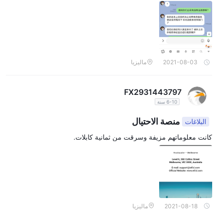
تَأثِير
حتى 1: 500
EasyTradeتقدم رافعة مالية عالية
، مما يسمح للمتداولين
بتضخيم أرباحهم. ومع ذلك ، من المهم ملاحظة ذلك EasyTrade وسيط
غير منظم ويثير الافتقار إلى التنظيم مخاوف بشأن سلامة وموثوقية
2021-08-03
ماليزيا
الرافعة المالية المعروضة.
يمكن أن تزيد الرافعة المالية العالية بشكل كبير من المخاطر التي ينطوي
FX2931443797
عليها التداول ، ويجب على المتداولين توخي الحذر وفهم العواقب المحتملة
6-10 سنة
تمامًا قبل الانخراط في تداول عالي الرافعة المالية. يُنصح باختيار الوسطاء
المنظمين الذين يلتزمون بالمعايير المالية الصارمة ويقدمون خيارات
منصة الاحتيال
البلاغات
الرافعة المالية المسؤولة لضمان سلامة الأموال وتخفيف المخاطر غير
كانت معلوماتهم مزيفة وسرقت من ثمانية كابلات.
الضرورية.
فروق الأسعار والعمولات
الحساب القياسي ،
EasyTradeتقدم هوامش تنافسية لعملائها. ل
السبريد يبدأ من 1.0 نقطة
، وهو أمر مناسب نسبيًا للمتداولين الباحثين
يوفر
عن بيئة تجارية أكثر فعالية من حيث التكلفة. من ناحية أخرى ، فإن
2021-08-18
ماليزيا
الحساب الخام هوامش أضيق تبدأ من 0.0 نقطة
، والتي يمكن أن