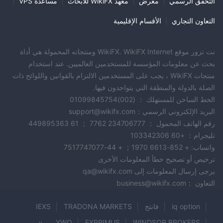
التحقق الرسمي
|
معرض
|
معهد WikiFX للأبحاث
|
مساعدة VPS
|
التعاون التجاري
|
الأقسام الإقليمية
نت تزور موقع WikiFX. WikiFX Internet ومنتجاته المحمولة هي أداة
بحث عن معلومات المؤسسة للمستخدمين العالميين. عند استخدام
منتجات WikiFX ، يجب على المستخدمين الالتزام بالقوانين واللوائح ذات
الصلة بالدولة والمنطقة التي يتواجدون فيها.
الخط الساخن للمستهلك ： (002)01099845754
البريد الإلكتروني الرسمي：support@wikifx.com
رقم الهاتف المحمول ： 234706777 7762 ； 61 449895363
تليجرام： +60 103342306
واتساب: + 852-6613 1970； + 44-7517747077
ترخيص أو تصحيح خطأ المعلومات الأخرى
يرجى إرسال المعلومات إلى qa@wikifx.com
التعاون ：business@wikifx.com
iq option
فانتج
TRADONA MARKETS
IEXS
YWO
FXPRIMUS
WINDSOR BROKERS