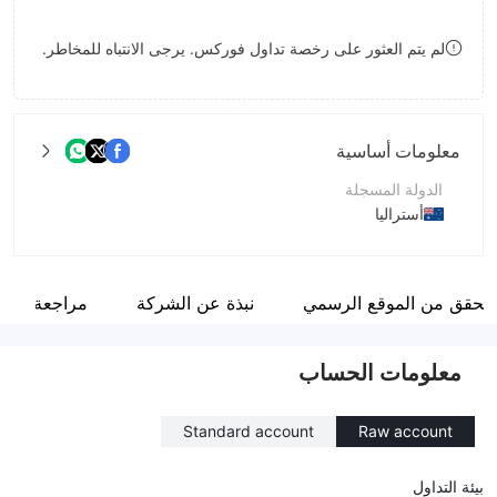
8
لم يتم العثور على رخصة تداول فوركس. يرجى الانتباه للمخاطر.
9
معلومات أساسية
الدولة المسجلة
أستراليا
فترة التشغيل
5-10 سنوات
لتحقق من الموقع الرسمي
نبذة عن الشركة
مراجعة
اسم الشركة
EasyTrade Markets Ltd
معلومات الحساب
Standard account
Raw account
بيئة التداول