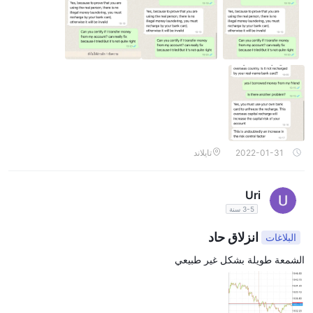
خاتمة
عدم وجود تراخيص تنظيمية سارية وعدم توفر موقع
بشكل عام ، فإن
الويب الخاص بهم
تثير مخاوف بشأن شرعيتها وسلامتها. من الضروري
توخي الحذر وإجراء بحث شامل قبل التعامل مع EasyTrade أو أي منصة
مماثلة. فكر في استكشاف وسطاء بديلين منظمين وذوي سمعة طيبة
يقدمون معلومات شفافة ويوفرون بيئة تداول آمنة. يُنصح أيضًا بالتشاور مع
المهنيين الماليين لاتخاذ قرارات استثمارية مدروسة.
الأسئلة المتداولة (FAQs)
2022-01-31
تايلاند
Uri
3-5 سنة
انزلاق حاد
البلاغات
الشمعة طويلة بشكل غير طبيعي