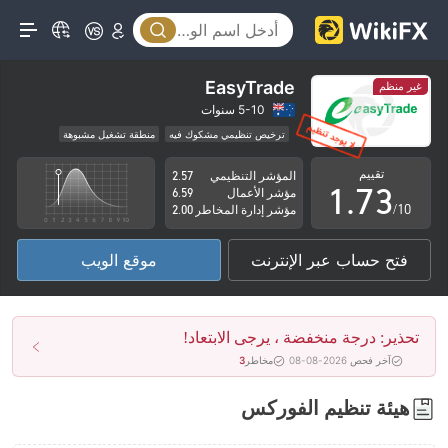
2
3
4
0
EasyTrade
غير منظم
5
1
5-10 سنوات
ترخيص تنظيمي مشكوك فيه
منطقة تشغيل مشبوهة
0
6
2
مخاطر عالية
تقييم
المؤشر التنظيمي
2.57
1
.
7
3
مؤشر الأعمال
6.59
/10
مؤشر إدارة المخاطر
2.00
2
8
4
فتح حساب عبر الإنترنت
موقع الويب
3
9
5
4
6
تحذير: درجة منخفضة ، يرجى الابتعاد!
5
7
آخر فحص 2026-08-08
مخاطر
3
6
8
هيئة تنظيم الفوركس
7
9