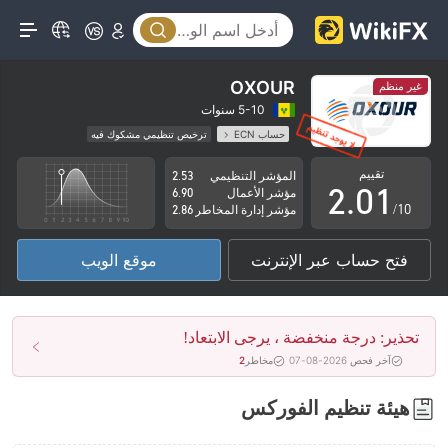
OXOUR
غير منظم
0
5-10 سنوات
حساب ECN
ترخيص تنظيمي مشكوك فيه
1
0
منطقة تشغيل مشبوهة
مخاطر عالية
تقييم
المؤشر التنظيمي
2.53
2
.
0
1
مؤشر الأعمال
6.90
/10
مؤشر إدارة المخاطر
2.86
3
1
2
فتح حساب عبر الإنترنت
موقع الويب
4
2
3
5
3
4
تحذير: درجة منخفضة ، يرجى الابتعاد!
6
4
5
آخر فحص 2026-08-07
مخاطر
2
7
5
6
هيئة تنظيم الفوركس
8
6
7