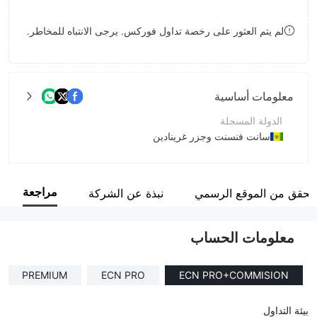
9
7
8
لم يتم العثور على رخصة تداول فوركس. يرجى الانتباه للمخاطر.
8
9
9
معلومات أساسية
الدولة المسجلة
سانت فنسنت وجزر غرينادين
فترة التشغيل
5-10 سنوات
مراجعة
لتحقق من الموقع الرسمي
نبذة عن الشركة
اسم الشركة
Oxour Limited
معلومات الحساب
PREMIUM
ECN PRO
ECN PRO+COMMISION
بيئة التداول