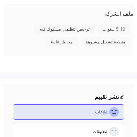
MetaTrader 5 المستخدمة على نطاق واسع والمتطورة، والتي تدعم
ملف الشركة
مجموعة من الأدوات التحليلية وعمليات التداول.
نقص التنظيم هو نقطة حاسمة للقلق بالنسبة لـ OXOUR، حيث يعني ذلك
عادة مستوى معينًا من المخاطر فيما يتعلق بأمان الأموال وممارسات
5-10 سنوات
ترخيص تنظيمي مشكوك فيه
التداول العادلة. ومع ذلك، تحاول المنصة التخفيف من هذه المخاوف من
منطقة تشغيل مشبوهة
مخاطر عالية
خلال مجموعة من الموارد التعليمية التي تهدف إلى تعزيز مهارات التداول
لزبائنها، بالإضافة إلى تقديم مكافأة تسجيل بقيمة 25 دولارًا كحافز
للمستخدمين الجدد. يتم تعزيز تجربة التداول بوجود مجموعة متنوعة من
طرق الإيداع والسحب، بما في ذلك أنظمة الدفع التقليدية والعملات
المشفرة، مما يوفر الراحة والوصولية لجمهور عالمي.
هل OXOUR شرعي؟
نشر تقييم
OXOUR ليس م reg مة من قبل أي سلطة تنظيمية مالية معترف
بها.
كوسيط غير م reg م، يعمل بدون إشراف من الهيئات التنظيمية
المسؤولة عن ضمان الامتثال لمعايير الصناعة وحماية مصالح المتداولين.
البلاغات
يثير هذا النقص في الت reg م مخاوف بشأن سلامة وأمان الأموال، وكذلك
شفافية ممارسات أعمال الوسيط.
التعليقات
التداول مع وسيط غير مُنظم مثل OXOUR يحمل مخاطر ضمنية. بدون