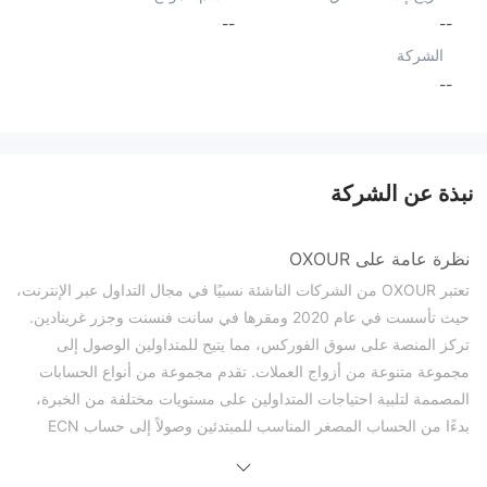
--
--
الشركة
--
نبذة عن الشركة
نظرة عامة على OXOUR
تعتبر OXOUR من الشركات الناشئة نسبيًا في مجال التداول عبر الإنترنت،
حيث تأسست في عام 2020 ومقرها في سانت فنسنت وجزر غرينادين.
تركز المنصة على سوق الفوركس، مما يتيح للمتداولين الوصول إلى
مجموعة متنوعة من أزواج العملات. تقدم مجموعة من أنواع الحسابات
المصممة لتلبية احتياجات المتداولين على مستويات مختلفة من الخبرة،
بدءًا من الحساب المصغر المناسب للمبتدئين وصولاً إلى حساب ECN
Pro+Commission المتقدم أكثر للمتداولين ذوي الخبرة الذين يبحثون عن
انتشار ضيق وشروط تداول محددة. تعمل OXOUR على منصة