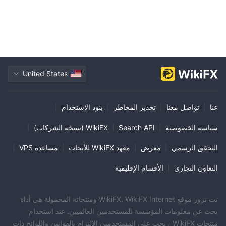
United States
عنا
|
تواصل معنا
|
تحذير المخاطر
|
بنود الاستخدام
|
سياسة الخصوصية
|
Search API
|
WikiFX (نسخة الشركات)
|
التحقق الرسمي
|
معرض
|
معهد WikiFX للأبحاث
|
مساعدة VPS
|
التعاون التجاري
|
الأقسام الإقليمية
نت تزور موقع WikiFX. WikiFX Internet ومنتجاته المحمولة هي أداة
بحث عن معلومات المؤسسة للمستخدمين العالميين. عند استخدام
منتجات WikiFX ، يجب على المستخدمين الالتزام بالقوانين واللوائح ذات