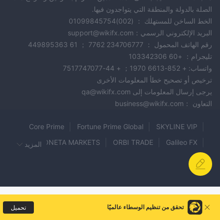
الصلة بالدولة والمنطقة التي يتواجدون فيها.
الخط الساخن للمستهلك ： (002)01099845754
البريد الإلكتروني الرسمي：support@wikifx.com
رقم الهاتف المحمول ： 234706777 7762 ； 61 449895363
تليجرام： +60 103342306
واتساب: + 852-6613 1970； + 44-7517747077
ترخيص أو تصحيح خطأ المعلومات الأخرى
يرجى إرسال المعلومات إلى qa@wikifx.com
التعاون ：business@wikifx.com
Core Prime
Fortune Prime Global
SKYLINE VIP
MONETA MARKETS
ORBI TRADE
Galileo FX
المزيد
BULLFXO LTD
OTFX
Guze markets
FXPIG
Prime Wave Trading
Qorva Markets
BitForex
grasberg
Auxiliary Trades
westernfx
Paylynn Deutsch
HSB Forex Trade
PRESTIGE
تحقق من تنظيم الوسطاء عالميًا
تحميل