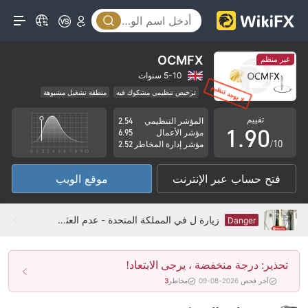
4
5
6
OCMFX
غير منظم
7
5-10 سنوات
ترخيص تنظيمي مشكوك فيه
منطقة تشغيل مشبوهة
0
8
مخاطر عالية
تقييم
المؤشر التنظيمي
2.54
1
.
9
0
مؤشر الأعمال
6.95
/10
مؤشر إدارة المخاطر
2.52
2
1
فتح حساب عبر الإنترنت
موقع الويب
3
2
4
3
زيارة ل في المملكة المتحدة - عدم العثور على مكتب
Danger
5
4
تحذير: درجة منخفضة ، يرجى الابتعاد!
6
5
آخر فحص 2026-08-09
مخاطر
3
7
6