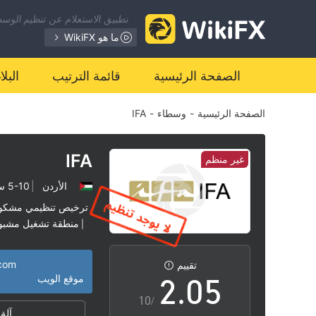
تطبيق الاستعلام عن تنظيم الوسطا
ما هو WikiFX
0
الصفحة الرئيسية
قائمة الترتيب
البل
الصفحة الرئيسية
-
وسطاء
-
IFA
1
2
IFA
غير منظم
الأردن
|
5-10 سنوات
0
3
ترخيص تنظيمي مشكو
منطقة تشغيل مشبو
|
1
4
.com
تقييم
2
.
0
5
موقع الويب
/10
آلة