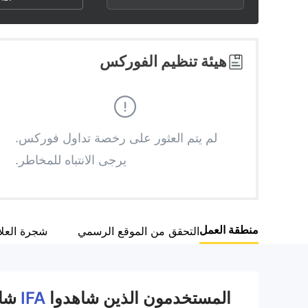
3
1
6
4
2
7
هيئة تنظيم الفوركس
5
3
8
6
4
9
لم يتم العثور على رخصة تداول فوركس.
يرجى الانتباه للمخاطر.
7
5
8
6
منطقة العمل
التحقق من الموقع الرسمي
شجرة العل
9
7
8
المستخدمون الذين شاهدوا
IFA
شاه