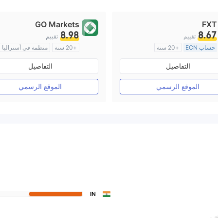
GO Markets
FXT
8.98
8.67
تقييم
تقييم
حساب ECN
+20 سنة
+20 سنة
منظمة في أستراليا
منظمة في أستراليا
صناعة السوق (MM)
cTrader
التفاصيل
التفاصيل
صناعة السوق (MM)
رخصة كاملة ميتاتريدر ٤
الموقع الرسمي
الموقع الرسمي
IN