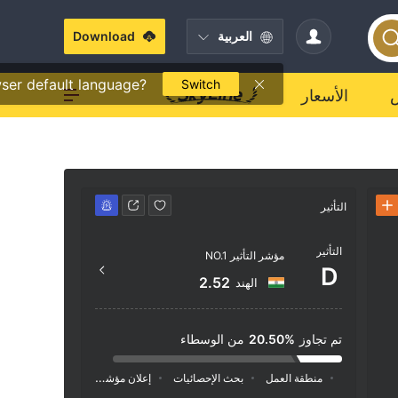
العربية
Download
ser default language?
Switch
الأسعار
التأثير
جهة الاتصال
التأثير
+962 5690922
مؤشر التأثير NO.1
D
jo.com
2.52
الهند
plex ,
 Floor
تم تجاوز
20.50%
من الوسطاء
منطقة العمل
بحث الإحصائيات
إعلان
مؤشر السوشيال ميديا