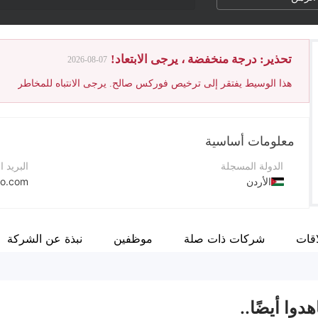
تحذير: درجة منخفضة ، يرجى الابتعاد!
2026-08-07
هذا الوسيط يفتقر إلى ترخيص فوركس صالح. يرجى الانتباه للمخاطر
معلومات أساسية
الدولة المسجلة
البريد ا
الأردن
jo.com
فترة التشغيل
رقم الت
5-10 سنوات
+9625690922
اقات
شركات ذات صلة
موظفين
نبذة عن الشركة
اسم الشركة
موقع ا
IFA Financial Services
دوا أيضًا..