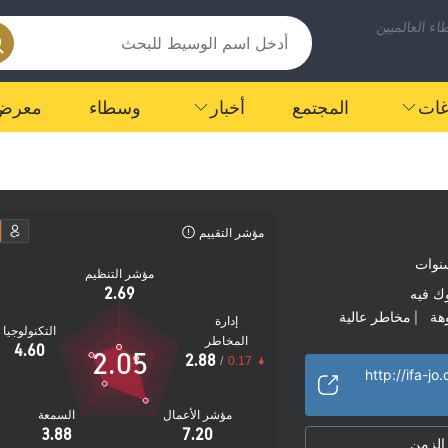
ء العالميين
اغات
المجتمع
أخبار
وسطاء
معرض
مؤشر التقييم
مؤشر التنظيم
2.69
ك فيه
هة
مخاطر عالية
|
إدارة
التكنولوجيا
المخاطر
4.60
2.05
2.88
/
0.17
http://ifa-jo
مؤشر الأعمال
السمعة
3.88
7.20
 الزمن