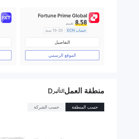
9
Fortune Prime Global
8.58
تقييم
حساب ECN
15-20 سنة
منظمة في أستراليا
التفاصيل
صناعة السوق (MM)
رخصة كاملة ميتاتريدر ٤
الموقع الرسمي
منطقة العمل
D
التأثير
حسب المنطقة
حسب الشركة