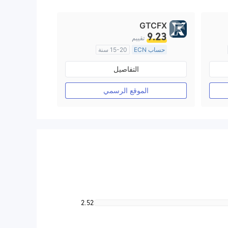
GTCFX
9.23
تقييم
حساب ECN
15-20 سنة
منظمة في المملكة المتحدة
التفاصيل
صناعة السوق (MM)
رخصة كاملة ميتاتريدر ٤
الموقع الرسمي
2.52