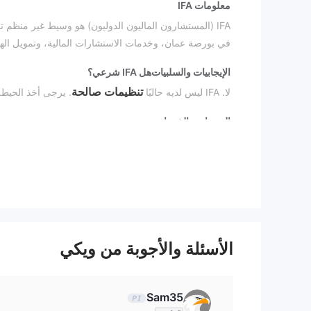
معلومات IFA
IFA (المستشارون الماليون الدوليون) هو وسيط غير منظ
في بورصة عمان، وخدمات الاستشارات المالية، وتمويل ال
الإيجابيات والسلبيات
هل IFA شرعي؟
تنظيمات صالحة
لا. IFA ليس لديه حاليًا
. يرجى أخذ الحيطة
المنتجات والخدمات
الوساطة المالية في بورصة 
يقدم الوسيط خدمات مثل
الأسئلة والأجوبة من ويكي
Sam35