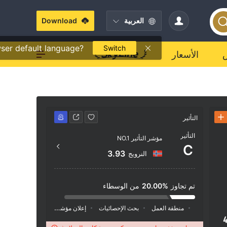
العربية
Download
ser default language?
Switch
الأسعار
التأثير
جهة الاتصال
التأثير
مؤشر التأثير NO.1
+66 097-972-8927
C
3.93
النرويج
om/en
ilding,
anuatu.
تم تجاوز
20.00%
من الوسطاء
منطقة العمل
بحث الإحصائيات
إعلان
مؤشر السوشيال ميديا
4