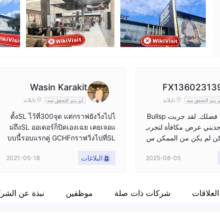
موظفو الشركة
ebook
--
Wasin Karakit
FX13602313
تايلاند
تايلاند
 يتم التحقق منه
لم يتم التحقق منه
لا تنخدع، من فضلك. لقد جربت Bullsp
ตั้งSL ไว้ที่300จุด แต่กราฟยังวิ่งไปไ
يث جذبني عرض مكافأة لتجرب
ม่ถึงSL ออเดอร์ก็ปิดเองเฉย เคยเจอแ
كن لم يكن من الممكن س
บบนี้รอบแรกคู่ GCHFกราฟวิ่งไปที่SL
عندما انهارت محفظتي وأ
ทั้งทีTradingView กราฟยังไว้ไปไม่ถึง
البلاغات
2021-05-18
2025-08-05
رى، قاموا بخصم المكافأ
จุดSL ลูกศรคือจุดที่ผมเข้า
ثر رجعي. أعتقد أنه كان م
لم يقدموها من الأساس.
 من المشكلات الأخرى، مث
لعلاقات
شركات ذات صلة
موظفين
نبذة عن الشر
ع وأن المنظمة لديها نسبة
ينا. يبدو أنهم يجنون الأموا