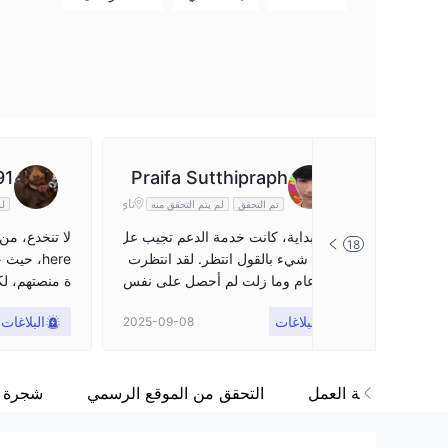
WikiFX Survey
Danger
9
9
Bull Sphere
تايلاند
91
Praifa Sutthipraph
تاي
تم التحقق
لم يتم التحقق منه
لم
a
لان
د
في البداية، كانت خدمة الدعم تجيب عل
18
ى كل شيء بالقول انتظر. لقد انتظرت
here، ح
لمدة عام وما زلت لم أحصل على نفس
ة منصتهم، ل
النتيجة. لا تستخدم خدمة هذا الوسيط.
حب الأموال. 
البلاغات
البلاغات
2025-09-08
ودعت مرة أخ
ة السابقة بأ
ن الأفضل لو 
هناك العديد
ة
منطقة العمل
التحقق من الموقع الرسمي
شجرة ا
ل انتشار واس
أعلى بكثير عل