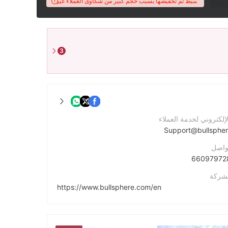
درجة WikiFX للوسيط تم تخفيضها بسبب حجم كبير من شكاوى العملاء غير المحلولة.
3
لإلكتروني لخدمة العملاء
Support@bullsphe
واصل
لشركة
https://www.bullsphere.com/en
الشركة
Pot 615/304, Rock Terrace Building, Kumul Highway, Port Villa, Vanuatu.