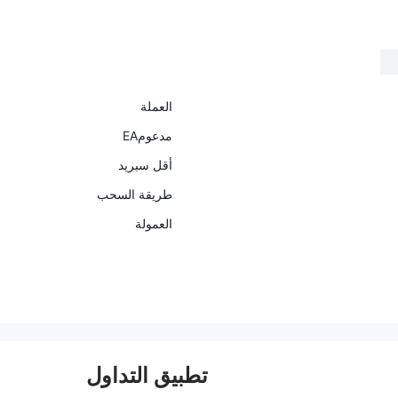
، فقط عن طريق إحالة أ
يل.
العملة
مدعومEA
أقل سبريد
طريقة السحب
العمولة
تطبيق التداول