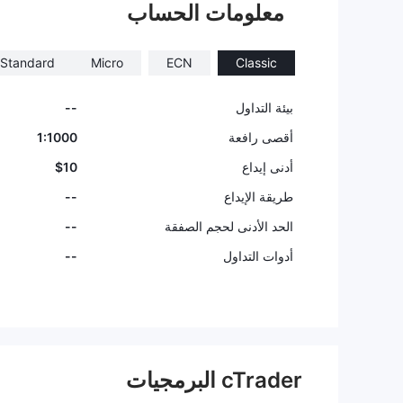
معلومات الحساب
ل دون تداول
شخاص للتسج
Standard
Micro
ECN
Classic
بيئة التداول
--
أقصى رافعة
1:1000
أدنى إيداع
$10
طريقة الإيداع
--
الحد الأدنى لحجم الصفقة
--
أدوات التداول
--
cTrader البرمجيات