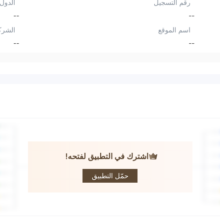
رقم التسجيل
الدول/
--
--
اسم الموقع
الشرك
--
--
اشترك في التطبيق لفتحه!
Bull Sphere
حمّل التطبيق