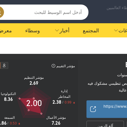
ء العالميين
اغات
المجتمع
أخبار
وسطاء
معرض
مؤشر التقييم
مؤشر التنظيم
2.69
ص تنظيمي مشكوك فيه
الية
إدارة
التكنولوجيا
المخاطر
8.36
2.00
2.38
/
0.99
مؤشر الأعمال
السمعة
.86
7.26
/
0.53
آلة الزمن