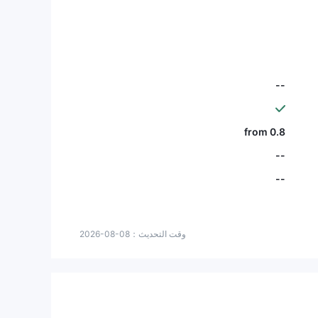
أنك ستصرف أموالي مرة أخرى.
--
from 0.8
--
--
وقت التحديث：
2026-08-08