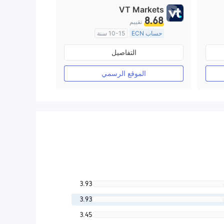
VT Markets
8.68
تقييم
حساب ECN
10-15 سنة
منظمة في أستراليا
التفاصيل
صناعة السوق (MM)
رخصة كاملة ميتاتريدر ٤
الموقع الرسمي
3.93
3.93
3.45