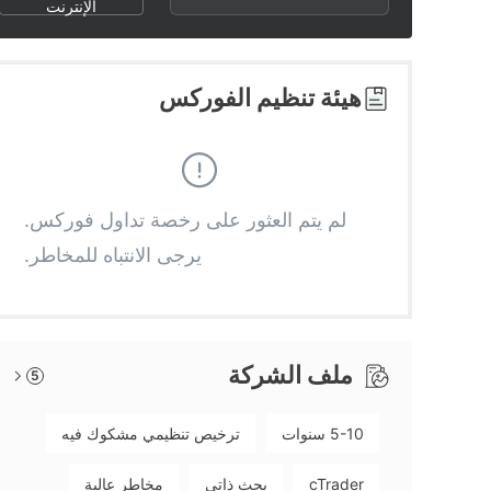
3
1
1
الإنترنت
4
2
2
هيئة تنظيم الفوركس
5
3
3
6
4
4
لم يتم العثور على رخصة تداول فوركس.
يرجى الانتباه للمخاطر.
7
5
5
8
6
6
ملف الشركة
5
9
7
7
5-10 سنوات
ترخيص تنظيمي مشكوك فيه
8
8
cTrader
بحث ذاتي
مخاطر عالية