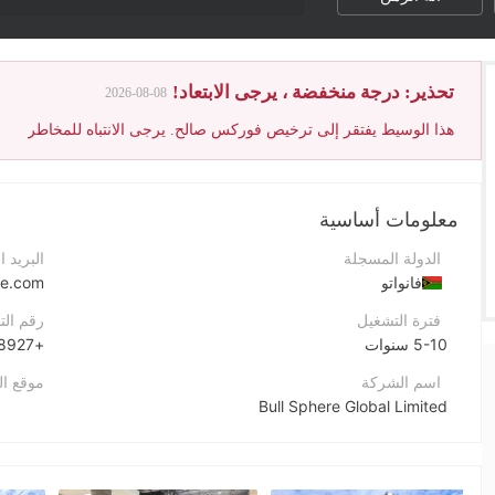
درجة WikiFX للوسيط تم تخفيضها بسبب حجم كبير من شكاوى العملاء غير المحلولة.
تحذير: درجة منخفضة ، يرجى الابتعاد!
2026-08-08
هذا الوسيط يفتقر إلى ترخيص فوركس صالح. يرجى الانتباه للمخاطر
معلومات أساسية
الدولة المسجلة
البريد ا
فانواتو
re.com
فترة التشغيل
رقم الت
5-10 سنوات
+660979728927
اسم الشركة
موقع ا
Bull Sphere Global Limited
اختصار الشركة
عنوان 
Bull Sphere