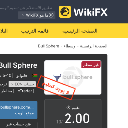
تطبيق الاستعلام عن تنظيم الوسطا
ما هو WikiFX
الصفحة الرئيسية
قائمة الترتيب
البل
الصفحة الرئيسية
-
وسطاء
-
Bull Sphere
Bull Sphere
غير منظم
فانواتو
|
5-10 سنوات
0
ترخي
حساب ECN
cTrader
مخاطر ع
|
|
1
https://www.bullsphere.com/en
تقييم
2
.
0
0
موقع الويب
/10
فتح حساب عبر