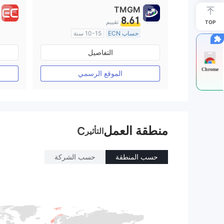
TMGM
8.61
تقييم
TOP
حساب ECN
10-15 سنة
منظمة في أستراليا
التفاصيل
صناعة السوق (MM)
رخصة كاملة ميتاتريدر ٤
Chrome
الموقع الرسمي
منطقة العمل
C
التأثير
حسب المنطقة
حسب الشركة