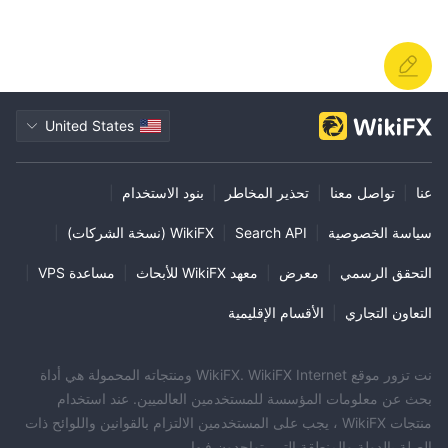
United States
عنا
|
تواصل معنا
|
تحذير المخاطر
|
بنود الاستخدام
|
سياسة الخصوصية
|
Search API
|
WikiFX (نسخة الشركات)
|
التحقق الرسمي
|
معرض
|
معهد WikiFX للأبحاث
|
مساعدة VPS
|
التعاون التجاري
|
الأقسام الإقليمية
نت تزور موقع WikiFX. WikiFX Internet ومنتجاته المحمولة هي أداة
بحث عن معلومات المؤسسة للمستخدمين العالميين. عند استخدام
منتجات WikiFX ، يجب على المستخدمين الالتزام بالقوانين واللوائح ذات
الصلة بالدولة والمنطقة التي يتواجدون فيها.