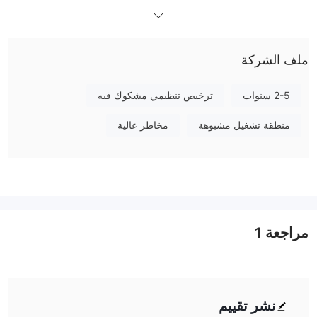
المزايا والعيوب
هل Exness Trade شرعي؟
منظمة
Exness Trade م
بواسطة VFSC برقم الترخيص 700546،
'استنساخ مشبوه'.
ولكن الوضع الحالي هو
ملف الشركة
ما يمكنني التداول به على Exness Trade؟
Exness Trade يقدم مجموعة واسعة من الأدوات السوقية، بما في ذلك
2-5 سنوات
ترخيص تنظيمي مشكوك فيه
أزواج العملات الأجنبية، المؤشرات، المعادن، الأسهم، والعملات
المشفرة.
منطقة تشغيل مشبوهة
مخاطر عالية
نوع الحساب
مسطحة، عملة
Exness Trade يحتوي على أربعة أنواع من الحسابات:
مشفرة، سنت، وقياسية
. يمكن للمتداولين الذين يرغبون في انتشار
منخفض اختيار حسابات مسطحة وعملة مشفرة، بينما يمكن لأولئك الذين
لديهم ميزانية كافية فتح حساب قياسي. بالإضافة إلى ذلك، يتم استخدام
مراجعة
1
الحساب التجريبي بشكل رئيسي لتعريف المتداولين بمنصة التداول
ولأغراض تعليمية فقط. يمكن للجميع أيضًا كسب المال عن طريق نسخ
نجاح أفضل المتداولين.
نشر تقييم
رسوم Exness Trade