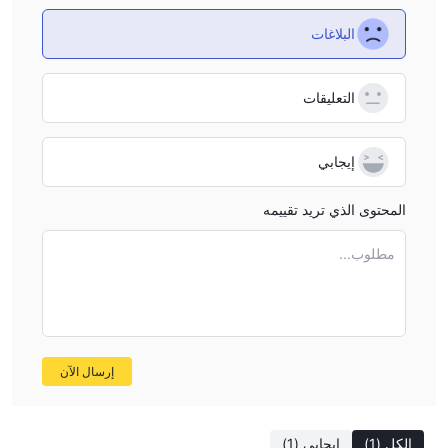
0.3 نقطة
وعمولة 0%
الانتشار يصل إلى
. كلما انخفض الانتشار، زادت
البلاغات
سرعة السيولة.
الرافعة المالية
التعليقات
1:500
الرافعة المالية القصوى هي
مما يعني أن الأرباح والخسائر
تتضاعف 500 مرة.
إيجابي
منصة التداول
المحتوى الذي تريد تقييمه
MT4
Exness Trade يتعاون مع منصة التداول الموثوقة
المتاحة على
IOS والكمبيوتر المحمول والكمبيوتر وأجهزة Android
للتداول.
مطلوب...
IOS
Allpips
بالإضافة إلى ذلك، يقدم منصة تداول خاصة
متاحة على
والكمبيوتر المحمول والكمبيوتر وأجهزة Android
يفضل المتداولون
المبتدئون MT4 على MT5. MT4 و MT5 لا توفران فقط استراتيجيات
تداول متنوعة ولكنهما ينفذان أيضًا أنظمة EA.
إرسال الآن
الإيداع والسحب
300
$
الحد الأدنى للإيداع هو
. Exness Trade يقبل بطاقات Visa و
Mastercard و Tether و Bitcoin و Ethereum للإيداع والسحب. ومع
الكل
(1)
إيجابي
(1)