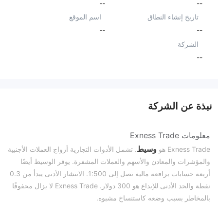
--
--
تاريخ إنشاء النطاق
اسم الموقع
--
--
الشركة
--
نبذة عن الشركة
معلومات Exness Trade
وسيط
Exness Trade هو
. تشمل الأدوات التجارية أزواج العملات الأجنبية
والمؤشرات والمعادن والأسهم والعملات المشفرة. يوفر الوسيط أيضًا
أربعة حسابات برافعة مالية تصل إلى 1:500. الانتشار الأدنى يبدأ من 0.3
نقطة والحد الأدنى للإيداع هو 300 دولار. Exness Trade لا يزال محفوفًا
بالمخاطر بسبب وضعه كاستنساخ مشبوه.