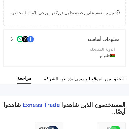
8
لم يتم العثور على رخصة تداول فوركس. يرجى الانتباه للمخاطر.
9
معلومات أساسية
الدولة المسجلة
فانواتو
فترة التشغيل
2-5 سنوات
مراجعة
التحقق من الموقع الرسمي
نبذة عن الشركة
اسم الشركة
Exness Trade MKTLimited
المستخدمون الذين شاهدوا
Exness Trade
شاهدوا
أيضًا..
ATFX
IC