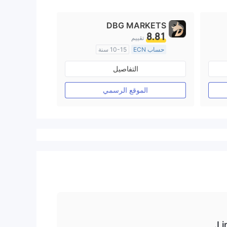
DBG MARKETS
8.81
تقييم
حساب ECN
10-15 سنة
منظمة في أستراليا
التفاصيل
صناعة السوق (MM)
رخصة كاملة ميتاتريدر ٤
الموقع الرسمي