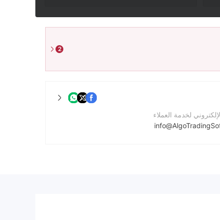
2
لإلكتروني لخدمة العملاء
info@AlgoTradingSo
واصل
لشركة
https://algotradingsoft.com/