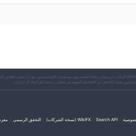
※ تجمع WikiFX البيانات من مصادر متاحة للعامة ومن مساهمات المستخدمين. مع أننا نسعى جاهدين لل
تثمرين بشدة بالتحقق من التفاصيل المهمة من مصادر رسمية قبل اتخاذ أي قرارات.
|
|
|
|
صوصية
Search API
WikiFX (نسخة الشركات)
التحقق الرسمي
معر