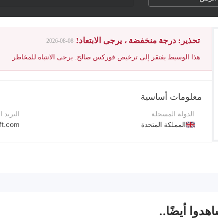
تحذير: درجة منخفضة ، يرجى الابتعاد!
2026-08-08
هذا الوسيط يفتقر إلى ترخيص فوركس صالح. يرجى الانتباه للمخاطر
معلومات أساسية
الدولة المسجلة
البريد ا
المملكة المتحدة
ft.com
فترة التشغيل
رقم الت
5-10 سنوات
+44 20 3192 2599
اسم الشركة
موقع ا
AlgoTradingSoft Broker Limited
هدوا أيضًا..