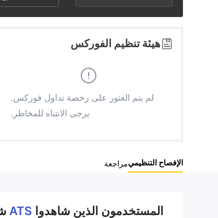
2
7
6
3
8
7
هيئة تنظيم الفوركس
4
9
8
5
9
لم يتم العثور على رخصة تداول فوركس.
يرجى الانتباه للمخاطر.
6
7
الإفصاح التنظيمي
مراجعة
8
9
المستخدمون الذين شاهدوا
ATS
شا