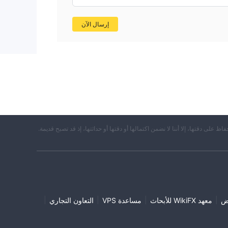
إرسال الآن
حفاظ على دقتها، إلا أننا لا نضمن اكتمالها أو دقتها أو حداثتها، إذ قد تصبح قديمة.
|
|
|
|
ض
معهد WikiFX للأبحاث
مساعدة VPS
التعاون التجاري