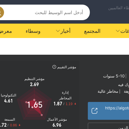
ء العالميين
اغات
المجتمع
أخبار
وسطاء
معرض
مؤشر التقييم
|
5-10 سنوات
مؤشر التنظيم
2.69
ك فيه
هة
مخاطر عالية
|
إدارة
التكنولوجيا
المخاطر
4.61
1.65
1.87
/
1.19
https://algo
مؤشر الأعمال
السمعة
.72
6.96
/
0.86
 الزمن