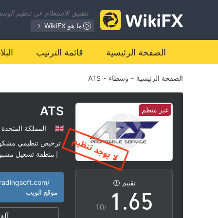
تطبيق الاستعلام عن تنظيم الوسطا
0
ما هو WikiFX
1
0
الصفحة الرئيسية
قائمة الترتيب
البل
الصفحة الرئيسية
-
وسطاء
-
ATS
2
1
3
2
ATS
غير منظم
المملكة المتحدة
4
3
ترخيص تنظيمي مشكو
منطقة تشغيل مشبو
|
0
5
4
tradingsoft.com/
تقييم
1
.
6
5
موقع الويب
/10
آلة