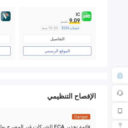
IC
9.09
تقييم
حساب ECN
15-20 سنة
منظمة في أستراليا
التفاصيل
صناعة السوق (MM)
رخصة كاملة ميتاتريدر ٤
الموقع الرسمي
الإفصاح التنظيمي
Danger
قائمة تحذير FCA للشركات غير المصرح بها AlgoTradingSoft وسيط Limited/AlgoTradingSoft Global.