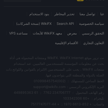
عنا
|
تواصل معنا
|
تحذير المخاطر
|
بنود الاستخدام
|
سياسة الخصوصية
|
Search API
|
WikiFX (نسخة الشركات)
|
التحقق الرسمي
|
معرض
|
معهد WikiFX للأبحاث
|
مساعدة VPS
|
التعاون التجاري
|
الأقسام الإقليمية
نت تزور موقع WikiFX. WikiFX Internet ومنتجاته المحمولة هي أداة
بحث عن معلومات المؤسسة للمستخدمين العالميين. عند استخدام
منتجات WikiFX ، يجب على المستخدمين الالتزام بالقوانين واللوائح ذات
الصلة بالدولة والمنطقة التي يتواجدون فيها.
الخط الساخن للمستهلك ： (002)01099845754
البريد الإلكتروني الرسمي：support@wikifx.com
رقم الهاتف المحمول ： 234706777 7762 ； 61 449895363
تليجرام： +60 103342306
واتساب: + 852-6613 1970； + 44-7517747077