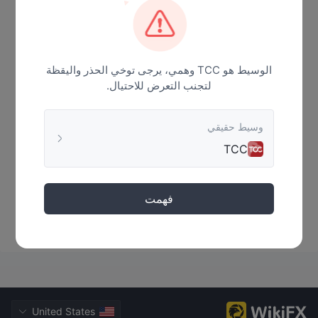
أخبار
الوسيط هو TCC وهمي، يرجى توخي الحذر واليقظة
لتجنب التعرض للاحتيال.
وسيط حقيقي
TCC
فهمت
لا توجد بيانات
United States