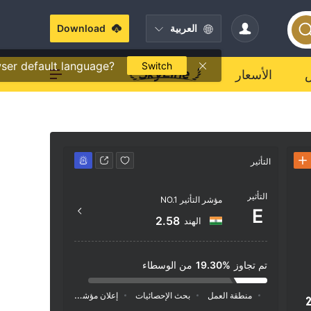
العربية
Download
ser default language?
Switch
الأسعار
التأثير
جهة الاتصال
التأثير
+971 600 521 677
مؤشر التأثير NO.1
E
o.com/
2.58
الهند
ndon EC
ingdom
تم تجاوز
19.30%
من الوسطاء
منطقة العمل
بحث الإحصائيات
إعلان
مؤشر السوشيال ميديا
2