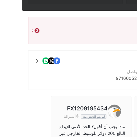
2
واصل
لشركة
http://acefxpro.com/
الشركة
FX1209195434
The Concourse, 1 Poultry, London EC2R 8EN, United Kingdom
أستراليا
لم يتم التحقق منه
ماذا يجب أن أقول؟ الحد الأدنى للإيداع
البالغ 200 دولار للوسيط الخارجي غير