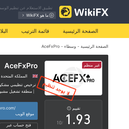
2
تطبيق الاستعلام عن تنظيم الوسطا
3
ما هو WikiFX
4
الصفحة الرئيسية
قائمة الترتيب
البل
الصفحة الرئيسية
-
وسطاء
-
AceFxPro
5
6
0
AceFxPro
غير منظم
المملكة المتحدة
7
1
ترخيص تنظيمي مشكو
منطقة تشغيل مشبو
|
0
8
2
pro.com/
تقييم
1
.
9
3
موقع الويب
/10
فتح حساب عبر