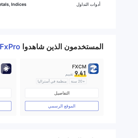
أدوات التداول
tals, Indices
المستخدمون الذين شاهدوا
FxPro
FXCM
9.41
تقييم
+20 سنة
منظمة في أستراليا
صناعة السوق (MM)
التفاصيل
رخصة كاملة ميتاتريدر ٤
الموقع الرسمي