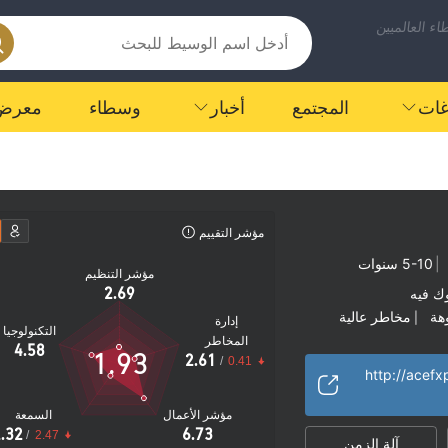
ء العالميين
اغات
المجتمع
أخبار
وسطاء
معرض
مؤشر التقييم
|
5-10 سنوات
مؤشر التنظيم
2.69
ك فيه
هة
مخاطر عالية
|
إدارة
التكنولوجيا
المخاطر
4.58
1.93
2.61
/
0.41
http://acefx
مؤشر الأعمال
السمعة
.32
6.73
/
2.47
آلة الزمن