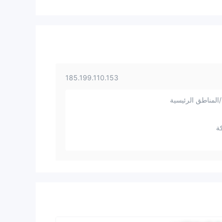
185.199.110.153
المناطق الرئيسية
ة