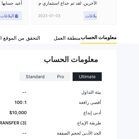
كفاح الآخرين. لقد تم خداع استثماري م
أعيد حسابها 
ن خلال تداول A3 وكان ذلك وقتًا فظيعًا
البلاغات
البلاغات
2023-01-03
وغامضًا بالنسبة لي. إن شاء الله ، تمكن
ت من استرداد أموالي من خلال موقع
سبب لك للاست
شركة mr mason recovery على المو
ت مبلغًا إضا
معلومات الحساب
قع !!! Gl0BaltrAderec0very. net ، و
رائب. كان ك
منطقة العمل
التحقق من الموقع 
تمكنوا من إعادة استثماري إلى حسابي.
معلومات الحساب
Standard
Pro
Ultimate
بيئة التداول
--
أقصى رافعة
1: 100
أدنى إيداع
$10,000
طريقة الإيداع
(3) BANK TRANSFER
الحد الأدنى لحجم الصفقة
--