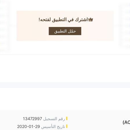
اشترك في التطبيق لفتحه!
AceFxPro
حمّل التطبيق
رقم التسجيل
13472997
AC
تاريخ التأسيس
2020-01-29