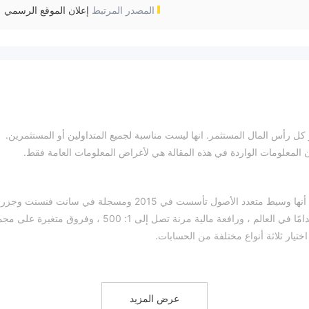
المصدر المرتبط
إعلان الموقع الرسمي
كل رأس المال المستثمر. انها ليست مناسبة لجميع المتداولين أو المستثمرين.
 المعلومات الواردة في هذه المقالة هي لأغراض المعلومات العامة فقط.
acefxpro ، الاسم التجاري لـ Ace Global Limited ، يُزعم أنها وسيط متعدد الأصول تأسست في 2015 ومسجلة في سانت فنسنت وجزر
غرينادين ، مدعية أنها تزود عملائها بمنصة MT5 الأكثر استخدامًا في العالم ، ورافعة مالية مرنة تصل إلى 1: 500 ، وفر
اختيار ثلاثة أنواع مختلفة من الحسابات.
يرة ، مما يوفر الوصول إلى أدوات الرسوم البيانية المتقدمة والمؤشرات الفنية والخيارات القابلة
للتخصيص. ومع ذلك ، هناك بعض العيوب التي يجب مراعاتها. AceFxPro وسيط غير منظم ، مما قد يثير مخاوف بعض المتداولين الذين
عليمية محدودة متاحة ، والتي قد تكون عيبًا للمبتدئين أو أولئك الذين يسعون
عرض المزيد
عدلات العمولة اعتمادًا على نوع الحساب وحجم التداول ، مما قد يجعل تحديد