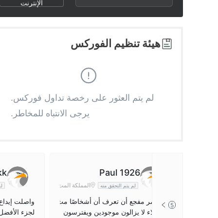
2
4
الإنترنت
3
5
هيئة تنظيم الفوركس
4
6
5
7
لم يتم العثور على رخصة تداول فوركس.
يرجى الانتباه للمخاطر.
6
8
7
9
8
kk
Paul 1926
المملكة المت
لم يتم التحقق منه
لم
حدة
9
إنه لأمر مفجع أن تعرف أن أشخاصًا مث
واصلت إيداع
5
ل هؤلاء لا يزالون موجودين ويفترسون
لجزء الأفضل