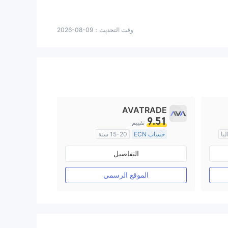
وقت التحديث：
2026-08-09
AVATRADE
9.51
تقييم
يا
حساب ECN
15-20 سنة
منظمة في أستراليا
التفاصيل
صناعة السوق (MM)
رخصة كاملة ميتاتريدر ٤
الموقع الرسمي