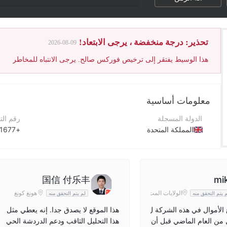
تحذير: درجة منخفضة ، يرجى الابتعاد!
2026-08-09
هذا الوسيط يفتقر إلى ترخيص فوركس صالح. يرجى الانتباه للمخاطر
معلومات أساسية
الدولة المسجلة
رقم الت
المملكة المتحدة
+971600521677
فترة التشغيل
موقع ا
5-10 سنوات
اسم الشركة
عنوان 
国信 付乐丰
mi
Ace Global Limited
الولايات المت
هونغ كونغ
 يتم التحقق منه
لم يتم التحقق منه
حدة
 الأموال في هذه الشركة ل
هذا الموقع لا يصدق جدا. إنه يعطي مثل
 من العام الماضي قبل أن
هذا التحليل الثاقب ودعم الدردشة الحي