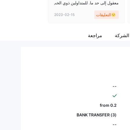
معقول إلى حد ما. للمتداولين ذوي الخب
رة ، مثلي ، أفضل اختيار وسيط شرع
التعليقات
2023-02-15
ي يطلب إيداع أقل من التداول مع هذا ا
لوسيط غير المنظم. أعتقد أن معظم الم
ستثمرين يتفقون مع هذا.
الشركة
مراجعة
--
from 0.2
(3) BANK TRANSFER
--