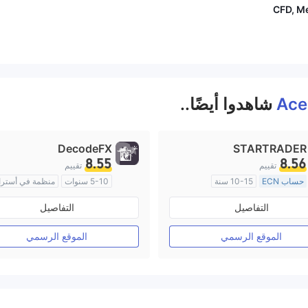
CFD, Me
Ace
شاهدوا أيضًا..
DecodeFX
STARTRADER
8.55
8.56
تقييم
تقييم
حساب ECN
10-15 سنة
5-10 سنوات
منظمة في أسترال
منظمة في أستراليا
صناعة السوق (MM)
التفاصيل
التفاصيل
صناعة السوق (MM)
رخصة كاملة ميتاتريدر ٤
رخصة كاملة ميتاتريدر ٤
الموقع الرسمي
الموقع الرسمي