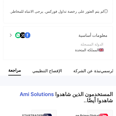
8
لم يتم العثور على رخصة تداول فوركس. يرجى الانتباه للمخاطر.
9
معلومات أساسية
الدولة المسجلة
المملكة المتحدة
فترة التشغيل
2-5 سنوات
مراجعة
 الرسمي
نبذة عن الشركة
الإفصاح التنظيمي
اسم الشركة
Ami Solutions
المستخدمون الذين شاهدوا
Ami Solutions
شاهدوا أيضًا..
STARTRADER
Fortune Prime Global