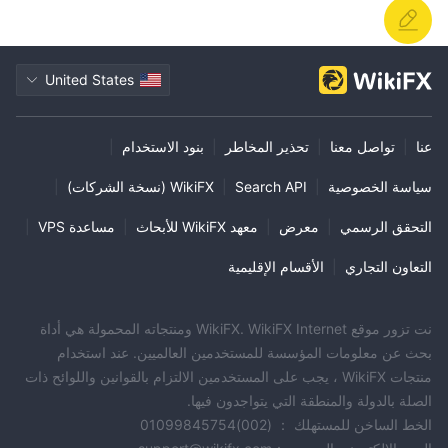
الذي يتطلب منصة تداول آمنة وموثوقة وتحتوي على ميزات متقدمة.
United States
عنا
|
تواصل معنا
|
تحذير المخاطر
|
بنود الاستخدام
|
سياسة الخصوصية
|
Search API
|
WikiFX (نسخة الشركات)
|
التحقق الرسمي
|
معرض
|
معهد WikiFX للأبحاث
|
مساعدة VPS
|
التعاون التجاري
|
الأقسام الإقليمية
نت تزور موقع WikiFX. WikiFX Internet ومنتجاته المحمولة هي أداة
بحث عن معلومات المؤسسة للمستخدمين العالميين. عند استخدام
منتجات WikiFX ، يجب على المستخدمين الالتزام بالقوانين واللوائح ذات
الصلة بالدولة والمنطقة التي يتواجدون فيها.
الخط الساخن للمستهلك ： (002)01099845754