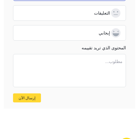
الخلاصة
التعليقات
Ami Solutions يقدم أكثر من 200 أداة قابلة للتداول بما في ذلك العملات
والمعادن والسلع والمؤشرات والأسهم والعملات المشفرة للاختيار من
إيجابي
بينها، بالإضافة إلى تجميع بدون عمولة وخدمات دعم متعددة اللغات، ولكنه
غير مُنظم حاليًا، مما يخلق مخاطر وعدم اليقين للمتداولين.
المحتوى الذي تريد تقييمه
الأسئلة الشائعة
مطلوب...
هل Ami Solutions آمنة؟
لا ، ليس آمنًا. Ami Solutions غير م reg م ، لذلك لا يمكنه ضمان سلامة
أموال المتداولين.
هل Ami Solutions جيد للمبتدئين؟
لا ، قد لا يكون Ami Solutions الخيار الأفضل للمبتدئين ، حيث أنه غير م
إرسال الآن
reg م ويتطلب الحد الأدنى للإيداع 250 دولارًا ، وهو ليس الأدنى في
السوق.
هل Ami Solutions جيد للتداول اليومي؟
لا ، فهو غير مناسب للتداول اليومي. قد لا يكون الوضع غير الم reg لـ Ami
Solutions وعدم دعمه لمنصة MT4/5 الشهيرة مناسبًا للتداول اليومي ،