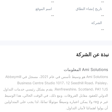
--
--
تاريخ إنشاء النطاق
اسم الموقع
--
--
الشركة
--
نبذة عن الشركة
Ami Solutions المعلومات
Ami Solutions هو وسيط تأسس في عام 2021، مسجل في Abbeymill
Business Centre Studio 1017، 12 Seedhill Road، Paisley،
Renfrewshire، Scotland، PA1 1JS. يقدم بشكل رئيسي خدمات التداول
الدولي للعقود مقابل الفروقات. ومع ذلك، في الوقت الحالي، هذا الوسيط
غير م reg ولا يمكن اعتباره وسيطًا موثوقًا تمامًا، لذا يجب على المتداولين
أن يولوا اهتمامًا لأمان التداول.