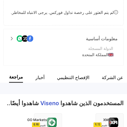
8
9
لم يتم العثور على رخصة تداول فوركس. يرجى الانتباه للمخاطر.
9
معلومات أساسية
الدولة المسجلة
المملكة المتحدة
فترة التشغيل
5-10 سنوات
مراجعة
ة عن الشركة
الإفصاح التنظيمي
أخبار
اسم الشركة
Viseno Capital Limited
المستخدمون الذين شاهدوا
Viseno
شاهدوا أيضًا..
GO Markets
XM
8.98
9.15
تقييم
تقييم