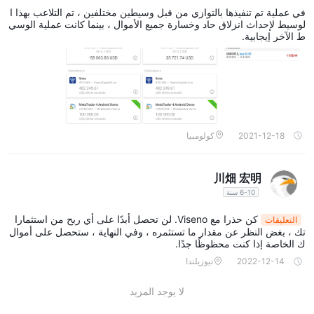
في عملية تم تنفيذها بالتوازي من قبل وسيطين مختلفين ، تم التلاعب بهذا ا
لوسيط لإحداث انزلاق حاد وخسارة جميع الأموال ، بينما كانت عملية الوسي
ط الآخر إيجابية.
2021-12-18
كولومبيا
川畑 宏明
6-10 سنة
كن حذرا مع Viseno. لن تحصل أبدًا على أي ربح من استثمارا
التعليقات
تك ، بغض النظر عن مقدار ما تستثمره ، وفي النهاية ، ستحصل على أموال
ك الخاصة إذا كنت محظوظًا جدًا.
2022-12-14
نيوزيلندا
لا يوجد المزيد