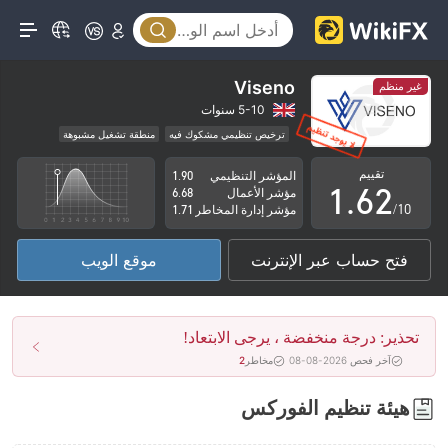
1
2
3
Viseno
غير منظم
4
0
5-10 سنوات
ترخيص تنظيمي مشكوك فيه
منطقة تشغيل مشبوهة
0
5
1
مخاطر عالية
تقييم
المؤشر التنظيمي
1.90
1
.
6
2
مؤشر الأعمال
6.68
/10
مؤشر إدارة المخاطر
1.71
2
7
3
فتح حساب عبر الإنترنت
موقع الويب
3
8
4
4
9
5
تحذير: درجة منخفضة ، يرجى الابتعاد!
5
6
آخر فحص 2026-08-08
مخاطر
2
6
7
هيئة تنظيم الفوركس
7
8