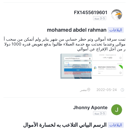
FX1455619601
3-5 سنة
mohamed abdel rahman
البلاغات
تمت سرقة أموالي وتم حظر حسابي من شهر يناير ولم أتمكن من سحب أ
موالي وعندما تحدثت مع خدمة العملاء طالبوا بدفع تعويض قدره 1000 دولا
ر من أجل الإفراج عن أموالي
2022-05-24
مصر
Jhonny Aponte
3-5 سنة
الرسم البياني التلاعب به لخسارة الأموال
البلاغات