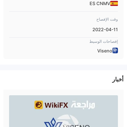
ES CNMV
في اعتبارك أنه كلما زادت الرافعة المالية ، زادت مخاطر فقدان رأس
المال المودع. يمكن أن يعمل استخدام الرافعة المالية لصالحك وضدك.
وقت الإفصاح
الهوامش
كما تم اختباره على حساب MT4 التجريبي ، فإن السبريد على اليورو /
2022-04-11
الدولار المقدم من قبل Viseno كان يتحرك حول 2.1 نقطة ، وهو أعلى
إفصاحات الوسيط
بكثير من متوسط الصناعة البالغ 1.5 نقطة.
منصة تداول متاحة
Viseno
المنصة المتاحة للتداول على Viseno هي منصة ميتاتريدر 4 الرائدة في
العالم. على أي حال ، نوصي باستخدام mt4 أو mt5 لمنصة التداول الخاصة
بك. يثني متداولو الفوركس على استقرار ميتاتريدر وموثوقيتها باعتبارها
أشهر منصة تداول فوركس. يعد المستشارون الخبراء ، وتداول الخوارزمية
أخبار
، والمؤشرات المعقدة ، ومختبرو الإستراتيجيات بعضًا من أدوات التداول
المتطورة المتاحة على هذه المنصة. يوجد حاليًا أكثر من 10000 تطبيق
تداول متاح في سوق ميتاتريدر يمكن للمتداولين استخدامها لتحسين أدائهم.
باستخدام المحطات الطرفية المحمولة المناسبة ، بما في ذلك أجهزة iOS
و Android ، يمكنك التداول من أي مكان وفي أي وقت من خلال mt4 و
mt5.
الإيداع والسحب