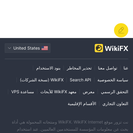
United States
عنا
|
تواصل معنا
|
تحذير المخاطر
|
بنود الاستخدام
|
سياسة الخصوصية
|
Search API
|
WikiFX (نسخة الشركات)
|
التحقق الرسمي
|
معرض
|
معهد WikiFX للأبحاث
|
مساعدة VPS
|
التعاون التجاري
|
الأقسام الإقليمية
نت تزور موقع WikiFX. WikiFX Internet ومنتجاته المحمولة هي أداة
بحث عن معلومات المؤسسة للمستخدمين العالميين. عند استخدام