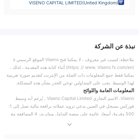
VISENO CAPITAL LIMITED(United Kingdom)
نبذة عن الشركة
ملاحظة: لسبب غير معروف ، لا يمكننا فتح Viseno الموقع الرسمي s
(https: // www. Viseno fx.com/en) أثناء كتابة هذه المقدمة ، لذلك ،
يمكننا فقط جمع المعلومات ذات الصلة من الإنترنت لتقديم صورة تقريبية
لهذا الوسيط. يجب على المتداولين توخي الحذر بشأن هذه المشكلة.
المعلومات العامة واللوائح
Viseno، الاسم التجاري Viseno Capital Limited ، يُزعم أنه وسيط
فوركس مسجل في الصين يدعي تزويد عملائه برافعة مالية تصل إلى 1:
500 وفروق أسعار عائمة على منصة التداول ميتاتريدر 4 المتوافقة مع
معايير الصناعة.
نظرًا لأنه لا يمكن الوصول إلى موقع الويب الخاص بهذه الوسيط ، لم
نتمكن من الحصول على مزيد من التفاصيل حول أصول التداول وطرق