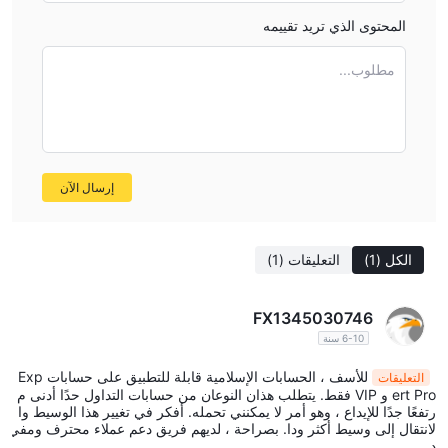
الخيارات للاختيار من بينها عند التداول.
المحتوى الذي تريد تقييمه
أنواع حساب متعددة: KIEXO يقدم مجموعة متنوعة من أنواع الحسابات،
بما في ذلك EXPLORER و TRADER و TRADER PRO. وهذا يتيح
مطلوب...
للمتداولين اختيار نوع حساب يتناسب مع خبرتهم في التداول وتحمل
المخاطر.
حساب تجريبي: KIEXO يوفر حساب تجريبي يسمح للمتداولين بممارسة
التداول دون المخاطرة بأي أموال حقيقية. هذه طريقة رائعة للمتداولين
إرسال الآن
الجدد لتعلم الأساسيات قبل أن يبدأوا التداول الحقيقي.
مجموعة متنوعة من الموارد التعليمية: تقدم KIEXO مجموعة متنوعة من
الموارد التعليمية، بما في ذلك KIEXO Learn، KIEXO Academy، KIEXO
الكل
(1)
التعليقات
(1)
Webinars، KIEXO Blog، KIEXO Glossaries، و KIEXO Research
Center. هذا يساعد المتداولين على التعرف على الأسواق وتحسين
FX1345030746
مهاراتهم في التداول.
6-10 سنة
العيوب:
غير م regule: KIEXO هو وسيط غير م regule. هذا يعني أنه لا يخضع
للأسف ، الحسابات الإسلامية قابلة للتطبيق على حسابات Exp
التعليقات
لنفس متطلبات الت regulat القانونية كوسطاء في امتيازات أخرى. قد
ert Pro و VIP فقط. يتطلب هذان النوعان من حسابات التداول حدًا أدنى م
رتفعًا جدًا للإيداع ، وهو أمر لا يمكنني تحمله. أفكر في تغيير هذا الوسيط وا
يزيد هذا من خطر الاحتيال أو الاستغلال.
لانتقال إلى وسيط أكثر ودا. بصراحة ، لديهم فريق دعم عملاء محترف ومفي
الرافعة المالية القصوى العالية: KIEXO يقدم رافعة مالية قصوى تصل إلى
د.