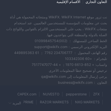
التعاون التجاري
|
الأقسام الإقليمية
الأسهم:
والغاز، لخيارات استثمار متنوعة.
الوصول إلى أكثر من 200 سهم
من بورصات عالمية رائدة، والاستثمار في شركات مشهورة مثل Apple و
المؤشرات:
نت تزور موقع WikiFX. WikiFX Internet ومنتجاته المحمولة هي أداة
Google و Netflix برسوم هامشية منخفضة.
استكشف تداول
بحث عن معلومات المؤسسة للمستخدمين العالميين. عند استخدام
المؤشرات مع خيارات مثل FTSE 100 و DAX 30 و NIKKEI 225، وتوفير
منتجات WikiFX ، يجب على المستخدمين الالتزام بالقوانين واللوائح ذات
العملات الرقمية:
تعرض السوق دون تحليل الأسهم الفردية.
شارك في
الصلة بالدولة والمنطقة التي يتواجدون فيها.
ثورة العملات الرقمية من خلال شراء وبيع وتداول البيتكوين والإيثيريوم
الخط الساخن للمستهلك ： (002)01099845754
والريبل واللايتكوين وغيرها الكثير.
البريد الإلكتروني الرسمي：support@wikifx.com
أنواع الحسابات
رقم الهاتف المحمول ： 234706777 7762 ； 61 449895363
تليجرام： +60 103342306
تقدم KIEXO نوعين من حسابات التداول: القياسي والفضي والذهبي. تقدم
واتساب: + 852-6613 1970； + 44-7517747077
جميع الحسابات شروط تداول جذابة وتوفر مجموعة واسعة من العملات
ترخيص أو تصحيح خطأ المعلومات الأخرى
الأساسية لتناسب تفضيلات المتداولين المختلفة.
يرجى إرسال المعلومات إلى qa@wikifx.com
يمكن للمتداولين اختيار نوع الحساب الذي يتوافق مع استراتيجيتهم التداولية
التعاون ：business@wikifx.com
والاستفادة من انتشارات تنافسية ورافعة مالية عالية لفرص تداول محسنة.
كيفية فتح حساب؟
CAPEX.com
NUVESTO
pepperstone
ZFX
فتح حساب على KIEXO هو عملية بسيطة يمكن إكمالها في بضع دقائق.
CMSPRIME
RAZOR MARKETS
NXG MARKETS
المزيد
الخطوة 1: قم
إليك دليل خطوة بخطوة حول كيفية فتح حساب KIEXO:
citypointtrading
Brisk Markets
Radex Markets