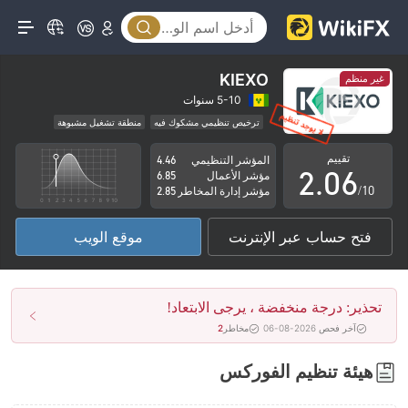
1
2
3
KIEXO
غير منظم
0
4
5-10 سنوات
ترخيص تنظيمي مشكوك فيه
منطقة تشغيل مشبوهة
1
5
مخاطر عالية
تقييم
المؤشر التنظيمي
4.46
2
.
0
6
مؤشر الأعمال
6.85
/10
مؤشر إدارة المخاطر
2.85
3
1
7
فتح حساب عبر الإنترنت
موقع الويب
4
2
8
5
3
9
تحذير: درجة منخفضة ، يرجى الابتعاد!
6
4
آخر فحص 2026-08-06
مخاطر
2
7
5
هيئة تنظيم الفوركس
8
6