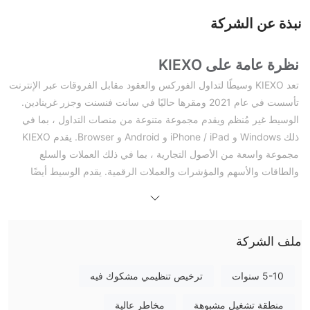
نبذة عن الشركة
نظرة عامة على KIEXO
تعد KIEXO وسيطًا لتداول الفوركس والعقود مقابل الفروقات عبر الإنترنت
تأسست في عام 2021 ومقرها حاليًا في سانت فنسنت وجزر غرينادين.
الوسيط غير مُنظم ويقدم مجموعة متنوعة من منصات التداول ، بما في
ذلك Windows و iPhone / iPad و Android و Browser. يقدم KIEXO
مجموعة واسعة من الأصول التجارية ، بما في ذلك العملات والسلع
والطاقات والأسهم والمؤشرات والعملات الرقمية. يقدم الوسيط أيضًا
مجموعة متنوعة من أنواع الحسابات ، بما في ذلك EXPLORER و
TRADER و TRADER PRO. يقدم KIEXO حساب تجريبي ودعم عملاء
باللغتين الإنجليزية والتركية. يمكن إجراء الودائع والسحب عن طريق
ملف الشركة
التحويل المصرفي وبطاقات الائتمان / الخصم والمحافظ الإلكترونية
والعملات الرقمية. يقدم KIEXO أيضًا مجموعة متنوعة من الموارد التعليمية
، بما في ذلك KIEXO Learn و KIEXO Academy و KIEXO Webinars و
5-10 سنوات
ترخيص تنظيمي مشكوك فيه
KIEXO Blog و KIEXO Glossaries و KIEXO Research Center.
منطقة تشغيل مشبوهة
مخاطر عالية