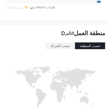
معهد WikiFX للأبحاث
مصدر البيانات
منطقة العمل
D
التأثير
حسب المنطقة
حسب الشركة