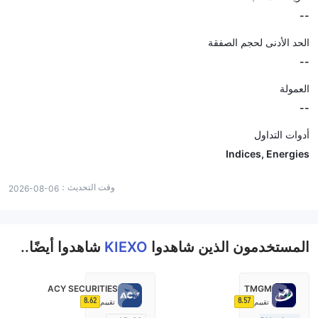
--
الحد الأدنى لحجم الصفقة
--
العمولة
--
أدوات التداول
Indices, Energies
وقت التحديث：
2026-08-06
المستخدمون الذين شاهدوا
KIEXO
شاهدوا أيضًا..
ACY SECURITIES
TMGM
8.62
8.57
تقييم
تقييم