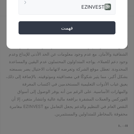
EZINVEST
EZINVEST · نبذة عن الشركة
فهمت
نظرة عامة
تقدم EZINVEST، وهي شركة مسجلة في الصين، ملف تعريف مثير
للقلق. تعمل بدون أي رقابة تنظيمية، مما يثير تساؤلات كبيرة حول
الشفافية والأمان. مع عدم وجود معلومات عن الحد الأدنى للإيداع وعدم
وجود دعم للعملاء، يواجه المتداولون المحتملون عدم اليقين والمساعدة
المحدودة. تعطل موقع الشركة وتعرضه لاتهامات الاحتيال يضر بسمعته
بشكل أكبر، مما يثير شكوكًا في مصداقيته وموثوقيته. بالإضافة إلى ذلك،
يعيق غياب الأدوات التعليمية المستخدمين في اكتساب المعرفة
والمهارات الأساسية. على الرغم من أنه يوفر الوصول إلى أسواق
الفوركس والعملات المشفرة برافعة مالية عالية وانتشار متغير، إلا أن
النقص العام في التنظيم والدعم يجعل التعامل مع EZINVEST مغامرة
محفوفة بالمخاطر للمتداولين والمستثمرين.
التنظيم