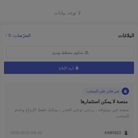
لا توجد بيانات
البلاغات
التعرّضات: 5
شكوى مخطط بونزي
أريد الإبلاغ
غير قادر على السحب
 منصة لا يمكن استثمارها 
منصة غير موثوقة ، يرجى توخي الحذر ، يمكنك فقط الإيداع وعدم
السحب
2022-08-20 19:59
KAI61622