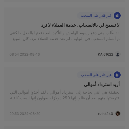
غير قادر على السحب
 لا تسمح لي بالانسحاب. خدمة العملاء لا ترد 
لقد طُلب مني دفع رسوم الهامش والتأكيد. لقد دفعتها بالفعل ، لكنني
لم أتسلم السحب. في النهاية ، لم تعد خدمة العملاء ترد. كان المبلغ
الأساسي 16256 دولارًا أمريكيًا ، ثم دفعت رسوم تأكيد قدرها 1500
دولار أمريكي. بعد ذلك طُلب مني دفع هامش 200 ألف دولار
2022-08-16 08:54
KAI61622
تايواني. اكتمل الدفع ، لكن لا يوجد سحب
غير قادر على السحب
 أريد استرداد أموالي 
الحقيقة هي أنني بحاجة إلى استرداد أموالي ، لقد أخذوا أموالي التي
اقترضتها منهم بعد أن قالوا إنها 250 دولارًا ، يقولون إنها ليست كافية
، ويطلبون دائمًا المزيد. انضممت لأن رئيس بلدي قال إننا سنفعل ذلك
، ولكنني لا أعتقد في هذه المنصة وأحتاج إلى استرداد أموالي. لقد
2024-08-20 20:53
ruth4140
استثمرت 1000 دولار وانظر كيف يسير الأمر.