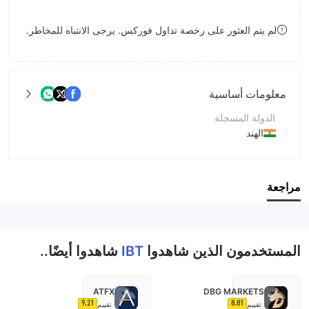
8
لم يتم العثور على رخصة تداول فوركس. يرجى الانتباه للمخاطر.
9
معلومات أساسية
الدولة المسجلة
الهند
فترة التشغيل
2-5 سنوات
مراجعة
اسم الشركة
IndianBusinessTrade Inc.
المستخدمون الذين شاهدوا
IBT
شاهدوا أيضًا..
ATFX
DBG MARKETS
9.21
8.81
تقييم
تقييم