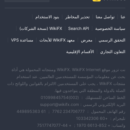
عنا
|
تواصل معنا
|
تحذير المخاطر
|
بنود الاستخدام
|
سياسة الخصوصية
|
Search API
|
WikiFX (نسخة الشركات)
|
التحقق الرسمي
|
معرض
|
معهد WikiFX للأبحاث
|
مساعدة VPS
|
التعاون التجاري
|
الأقسام الإقليمية
نت تزور موقع WikiFX. WikiFX Internet ومنتجاته المحمولة هي أداة
بحث عن معلومات المؤسسة للمستخدمين العالميين. عند استخدام
منتجات WikiFX ، يجب على المستخدمين الالتزام بالقوانين واللوائح ذات
الصلة بالدولة والمنطقة التي يتواجدون فيها.
الخط الساخن للمستهلك ： (002)01099845754
البريد الإلكتروني الرسمي：support@wikifx.com
رقم الهاتف المحمول ： 234706777 7762 ； 61 449895363
تليجرام： +60 103342306
واتساب: + 852-6613 1970； + 44-7517747077