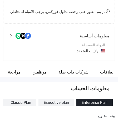
8
لم يتم العثور على رخصة تداول فوركس. يرجى الانتباه للمخاطر.
9
معلومات أساسية
الدولة المسجلة
الولايات المتحدة
فترة التشغيل
2-5 سنوات
العلاقات
شركات ذات صلة
موظفين
مراجعة
اسم الشركة
Hexon Capital
معلومات الحساب
Classic Plan
Executive plan
Enterprise Plan
بيئة التداول