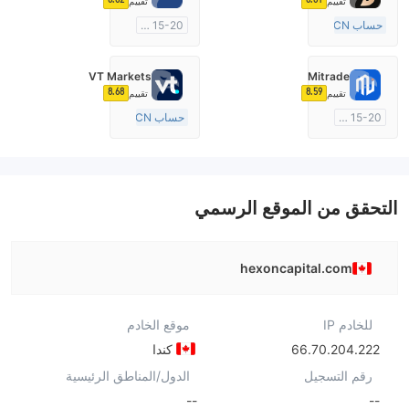
تقييم
تقييم
حساب ECN
15-20 سنة
10-15 سنة
منظمة في أستراليا
منظمة في أستراليا
صناعة السوق (MM)
VT Markets
Mitrade
صناعة السوق (MM)
رخصة كاملة ميتاتريدر ٤
8.68
8.59
تقييم
تقييم
رخصة كاملة ميتاتريدر ٤
15-20 سنة
حساب ECN
منظمة في أستراليا
10-15 سنة
صناعة السوق (MM)
منظمة في أستراليا
بحث ذاتي
صناعة السوق (MM)
رخصة كاملة ميتاتريدر ٤
التحقق من الموقع الرسمي
hexoncapital.com
للخادم IP
موقع الخادم
66.70.204.222
كندا
رقم التسجيل
الدول/المناطق الرئيسية
--
--