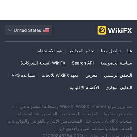
United States
عنا
|
تواصل معنا
|
تحذير المخاطر
|
بنود الاستخدام
|
سياسة الخصوصية
|
Search API
|
WikiFX (نسخة الشركات)
|
التحقق الرسمي
|
معرض
|
معهد WikiFX للأبحاث
|
مساعدة VPS
|
التعاون التجاري
|
الأقسام الإقليمية
نت تزور موقع WikiFX. WikiFX Internet ومنتجاته المحمولة هي أداة
بحث عن معلومات المؤسسة للمستخدمين العالميين. عند استخدام
منتجات WikiFX ، يجب على المستخدمين الالتزام بالقوانين واللوائح ذات
الصلة بالدولة والمنطقة التي يتواجدون فيها.
الخط الساخن للمستهلك ： (002)01099845754