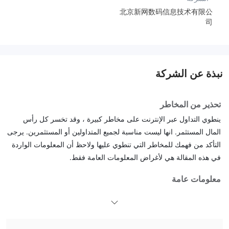
北京新网数码信息技术有限公
司
نبذة عن الشركة
تحذير من المخاطر
ينطوي التداول عبر الإنترنت على مخاطر كبيرة ، وقد تخسر كل رأس
المال المستثمر. انها ليست مناسبة لجميع المتداولين أو المستثمرين. يرجى
التأكد من فهمك للمخاطر التي تنطوي عليها ولاحظ أن المعلومات الواردة
في هذه المقالة هي لأغراض المعلومات العامة فقط.
معلومات عامة
ما هو Gelin Dahua ？
Gelin Dahuaهي شركة مستقبلية رائدة في الصين. وهي شركة تابعة