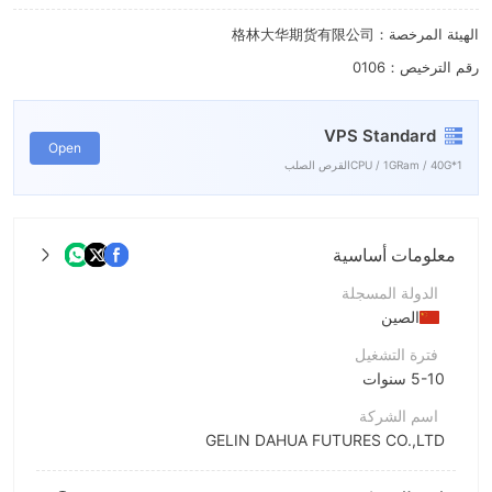
الهيئة المرخصة：格林大华期货有限公司
رقم الترخيص：0106
VPS Standard
Open
1*CPU / 1GRam / 40Gالقرص الصلب
معلومات أساسية
الدولة المسجلة
الصين
فترة التشغيل
5-10 سنوات
اسم الشركة
GELIN DAHUA FUTURES CO.,LTD
اختصار الشركة