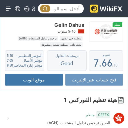
2
1
1
3
2
2
Gelin Dahua
4
3
3
ينظم
5-10 سنوات
5
4
4
منظمة في الصين
ترخيص تداول المشتقات (AGN)
بحث ذاتي
منطقة تشغيل مشبوهة
6
5
5
تقييم
برمجيات التداول
المؤشر التنظيمي
5.50
7
.
6
6
مؤشر الأعمال
7.05
Good
/10
مؤشر إدارة المخاطر
8.50
8
7
7
فتح حساب عبر الإنترنت
موقع الويب
9
8
8
9
9
هيئة تنظيم الفوركس
1
منظم
CFFEX
الصين ترخيص تداول المشتقات (AGN)