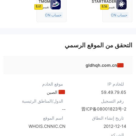
TMGM
STARTRADER
cTrader
صناعة السوق (MM)
8.61
8.56
تقييم
تقييم
رخصة كاملة ميتاتريدر ٤
حساب ECN
حساب ECN
10-15 سنة
10-15 سنة
منظمة في أستراليا
منظمة في أستراليا
صناعة السوق (MM)
صناعة السوق (MM)
رخصة كاملة ميتاتريدر ٤
رخصة كاملة ميتاتريدر ٤
التحقق من الموقع الرسمي
gldhqh.com.cn
للخادم IP
موقع الخادم
59.49.79.65
الصين
رقم التسجيل
الدول/المناطق الرئيسية
晋ICP备08001823号-2
--
تاريخ إنشاء النطاق
اسم الموقع
WHOIS.CNNIC.CN
2012-12-14
الشركة