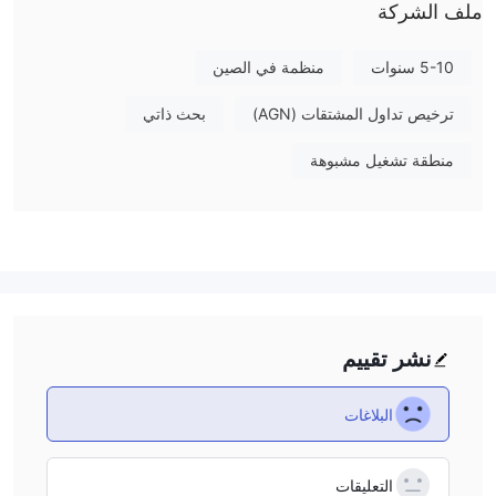
مملوكة بالكامل لشركة shanxi securities co. ، ltd. وتعمل بموجب
ملف الشركة
موافقة لجنة تنظيم الأوراق المالية الصينية. يقع المقر الرئيسي للشركة في
بكين cbd ، ولها تاريخ قوي في الصناعة ، حيث تم تأسيس سابقتها ،
5-10 سنوات
منظمة في الصين
Greenwood Futures co. ، ltd. ، في عام 1993 كواحدة من أوائل
شركات العقود الآجلة في الصين.
ترخيص تداول المشتقات (AGN)
بحث ذاتي
في يوليو 2013 ، استحوذت شركة Shanxi Securities Co. ، Ltd. على
منطقة تشغيل مشبوهة
شركة Green Futures Co. مليار يوان وتشارك بشكل أساسي في
الوساطة في العقود الآجلة للسلع الأساسية ، والوساطة المالية للعقود
الآجلة ، واستشارات الاستثمار في العقود الآجلة ، وإدارة الأصول. وهي
تشغل مقاعد التداول وأعضاء التسوية في جميع بورصات العقود الآجلة
المحلية الخمسة ومركز شنغهاي الدولي لتبادل الطاقة. بالإضافة إلى ذلك ،
فإن الشركة عضو في جمعية العقود الآجلة الصينية وجمعية الأوراق المالية
الصينية.
نشر تقييم
بحضور قوي ، أنشأت الشركة 24 فرعًا في المدن الرئيسية مثل بكين
وشنغهاي وشنتشن وهانغتشو. من خلال الاستفادة من المنافذ التجارية
البلاغات
الواسعة لمساهميها ، فقد حققت حضورًا وطنيًا. علاوة على ذلك ، تم
تأسيس شركة GreenDar Capital Management Co.، Ltd. كشركة
فرعية لتوفير خدمات الحفاظ على القيمة والقيمة المضافة للعملاء
التعليقات