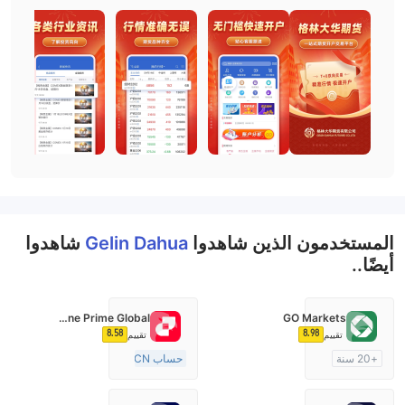
المستخدمون الذين شاهدوا
Gelin Dahua
شاهدوا
أيضًا..
Fortune Prime Global
GO Markets
8.58
8.98
تقييم
تقييم
+20 سنة
حساب ECN
منظمة في أستراليا
15-20 سنة
صناعة السوق (MM)
منظمة في أستراليا