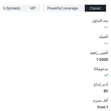
ium Spreads
VIP
Powerful Leverage
Classic
بيئة التداول
--
العملة
--
أقصى رافعة
1:3000
مدعومEA
أدنى إيداع
$5
أقل سبريد
from 1