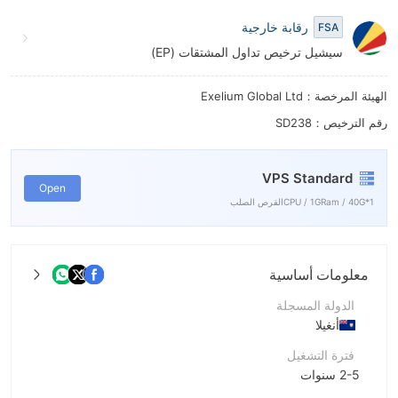
6
6
رقابة خارجية
FSA
7
7
سيشيل ترخيص تداول المشتقات (EP)
8
8
الهيئة المرخصة：Exelium Global Ltd
9
9
رقم الترخيص：SD238
VPS Standard
Open
1*CPU / 1GRam / 40Gالقرص الصلب
معلومات أساسية
الدولة المسجلة
أنغيلا
فترة التشغيل
2-5 سنوات