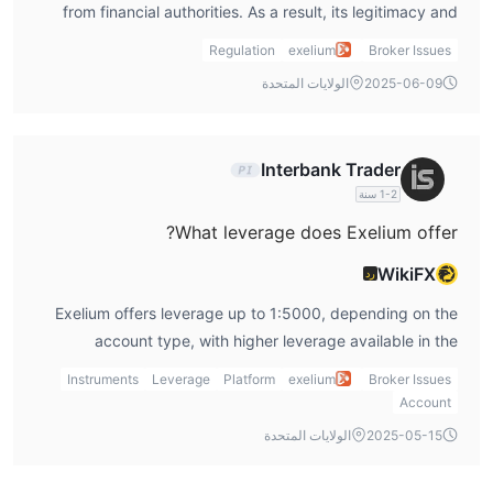
from financial authorities. As a result, its legitimacy and
safety could be questioned, and traders should exercise
Regulation
exelium
Broker Issues
caution.
2025-06-09
الولايات المتحدة
Interbank Trader
1-2 سنة
What leverage does Exelium offer?
WikiFX
رد
Exelium offers leverage up to 1:5000, depending on the
account type, with higher leverage available in the
Powerful Leverage Account.
Instruments
Leverage
Platform
exelium
Broker Issues
Account
2025-05-15
الولايات المتحدة