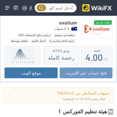
0
exelium
1
رقابة خارجية
2-5 سنوات
2
منظمة في سيشيل
ترخيص تداول المشتقات (EP)
رخصة كاملة ميتاتريدر ٥
أعمال عالمية
مخاطر متوسطة
3
رقابة خارجية
تقييم
توثيق MT4/5
4
.
0
0
رخصة كاملة
/10
5
1
1
فتح حساب عبر الإنترنت
موقع الويب
6
2
2
7
3
3
تنبيهات المخاطر من WikiStock
8
4
4
آخر فحص 2026-08-07
مخاطر
1
9
5
5
هيئة تنظيم الفوركس
1