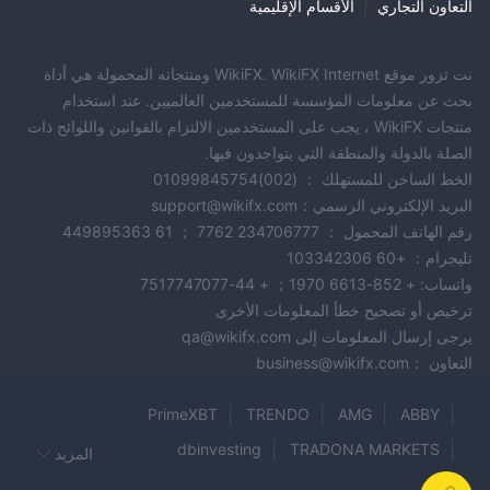
التعاون التجاري
|
الأقسام الإقليمية
نت تزور موقع WikiFX. WikiFX Internet ومنتجاته المحمولة هي أداة
بحث عن معلومات المؤسسة للمستخدمين العالميين. عند استخدام
منتجات WikiFX ، يجب على المستخدمين الالتزام بالقوانين واللوائح ذات
الصلة بالدولة والمنطقة التي يتواجدون فيها.
الخط الساخن للمستهلك ： (002)01099845754
البريد الإلكتروني الرسمي：support@wikifx.com
رقم الهاتف المحمول ： 234706777 7762 ； 61 449895363
تليجرام： +60 103342306
واتساب: + 852-6613 1970； + 44-7517747077
ترخيص أو تصحيح خطأ المعلومات الأخرى
يرجى إرسال المعلومات إلى qa@wikifx.com
التعاون ：business@wikifx.com
PrimeXBT
TRENDO
AMG
ABBY
dbinvesting
TRADONA MARKETS
المزيد
Xploretx
BCR
KASPER CAPITAL MARKETS