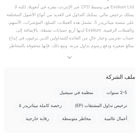
Exelium Ltd هي وسيط CFD عبر الإنترنت مقره في أنغويلا، لكنه لا
يمتلك ترخيص مالي. يمكنك التداول في العديد من أنواع الأصول المختلفة
على منصة ميتاتريدر 5. تشمل هذه العملات، السلع، المؤشرات، الأسهم،
والعملات الرقمية. Exelium لديها أربع حسابات نشطة، بالإضافة إلى
حساب تجريبي وخيار خالٍ من الفائدة للمتداولين الذين يرغبون في إيداع
مبالغ صغيرة ودفع رسوم تداول مرنة. ومع ذلك، فإنها محفوفة بالمخاطر
نظرًا لعدم تنظيمها وارتفاع الرافعة المالية.
الإيجابيات والسلبيات
هل Exelium شرعية؟
Exelium Ltd مسجلة فقط في أنغويلا ولا تمتلك أي تراخيص من لجنة
ملف الشركة
خدمات أنغويلا المالية أو أي جهات معترف بها. لا يذكر كل من الموقع
الإلكتروني والوثائق القانونية موافقة من FCA أو ASIC أو CySEC أو
2-5 سنوات
منظمة في سيشيل
هيئات أخرى مماثلة.
ترخيص تداول المشتقات (EP)
رخصة كاملة ميتاتريدر ٥
تم تسجيل نطاق exelium.com في 31 ديسمبر 2003، تم تحديثه في 19
ديسمبر 2024، وينتهي في 31 ديسمبر 2025.
أعمال عالمية
مخاطر متوسطة
رقابة خارجية
ما الذي يمكنني التداول به على Exelium؟
Exelium يوفر تداول CFD عبر مجموعة واسعة من فئات الأصول. تشمل