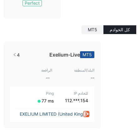
Perfect
كل الخوادم
MT5
Exelium-Live
MT5
4
البلد/المنطقة
الرافعة
--
--
للخادم IP
Ping
154.***.112
⁦77 ms⁩
EXELIUM LIMITED (United King
dom)