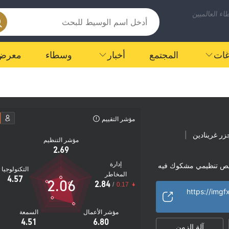
ء العالميين
اغات
المجتمع
أخبار
وسطاء
معرض
مؤشر التقييم
ر غرينادين
|
مؤشر التنظيم
2.69
إدارة
ص تنظيمي مشكوك فيه
التكنولوجيا
المخاطر
هة
مخاطر عالية
|
4.57
2.06
2.84
/
0.17
https://imgf
مؤشر الأعمال
السمعة
4.51
6.80
آلة الزمن