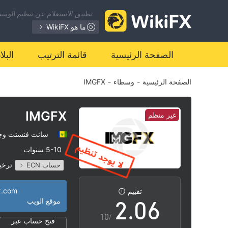
تطبيق الاستعلام عن تنظيم الوسطا
0
ما هو WikiFX
1
الصفحة الرئيسية
قائمة الترتيب
البل
الصفحة الرئيسية
-
وسطاء
-
IMGFX
2
3
IMGFX
غير منظم
سانت فنسنت وجز
0
4
5-10 سنوات
ترخي
حساب ECN
1
5
منطقة تشغيل مشبو
|
x.com
تقييم
2
.
0
6
موقع الويب
/10
فتح حساب عبر