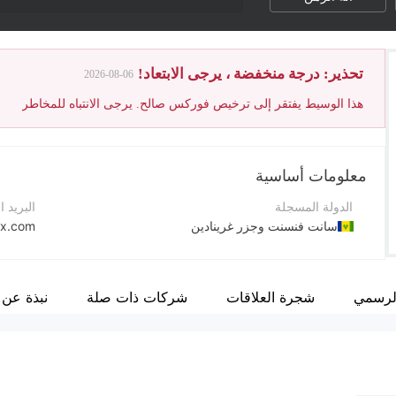
تحذير: درجة منخفضة ، يرجى الابتعاد!
2026-08-06
هذا الوسيط يفتقر إلى ترخيص فوركس صالح. يرجى الانتباه للمخاطر
معلومات أساسية
الدولة المسجلة
البريد ا
سانت فنسنت وجزر غرينادين
fx.com
فترة التشغيل
موقع ا
5-10 سنوات
الرسمي
شجرة العلاقات
شركات ذات صلة
نبذة عن 
اسم الشركة
عنوان 
IMGFX ltd