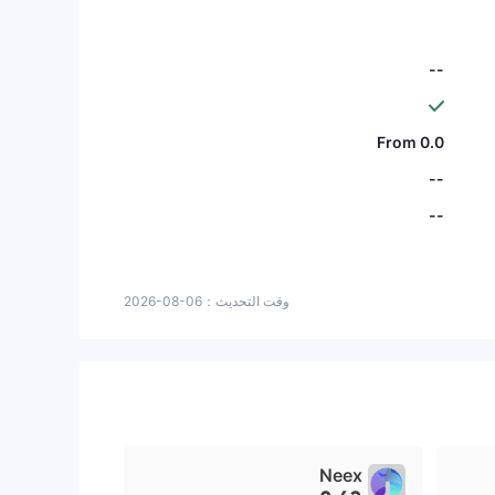
--
From 0.0
--
--
وقت التحديث：
2026-08-06
Neex