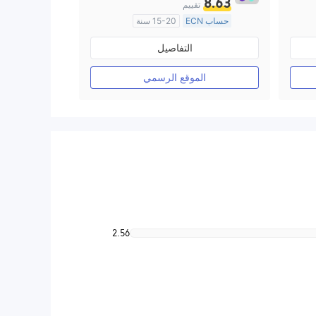
8.63
تقييم
حساب ECN
15-20 سنة
منظمة في أستراليا
التفاصيل
صناعة السوق (MM)
رخصة كاملة ميتاتريدر ٤
الموقع الرسمي
2.56