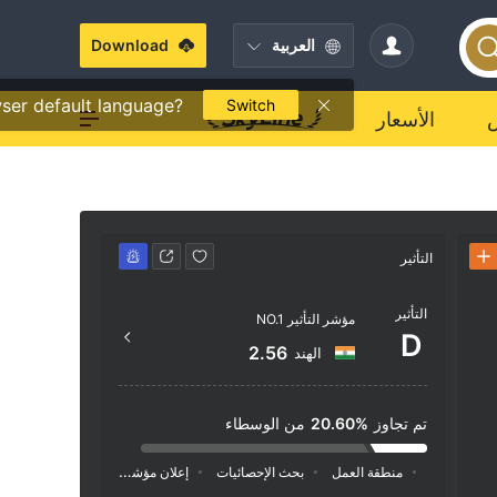
العربية
Download
ser default language?
Switch
الأسعار
التأثير
جهة الاتصال
التأثير
fx.com
مؤشر التأثير NO.1
D
tre, Be
2.56
الهند
O 1510
تم تجاوز
20.60%
من الوسطاء
منطقة العمل
بحث الإحصائيات
إعلان
مؤشر السوشيال ميديا