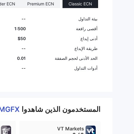
der ECN
Premium ECN
Classic ECN
9
بيئة التداول
--
أقصى رافعة
1:500
أدنى إيداع
$50
طريقة الإيداع
--
الحد الأدنى لحجم الصفقة
0.01
أدوات التداول
--
المستخدمون الذين شاهدوا
IMGFX
VT Markets