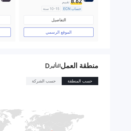
8.62
تقييم
حساب ECN
10-15 سنة
منظمة في أستراليا
التفاصيل
صناعة السوق (MM)
رخصة كاملة ميتاتريدر ٤
الموقع الرسمي
منطقة العمل
D
التأثير
حسب المنطقة
حسب الشركة