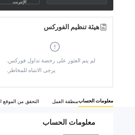
3
1
7
الإنترنت
4
2
8
هيئة تنظيم الفوركس
5
3
9
6
4
لم يتم العثور على رخصة تداول فوركس.
يرجى الانتباه للمخاطر.
7
5
8
6
معلومات الحساب
منطقة العمل
التحقق من الموقع 
9
7
معلومات الحساب
8