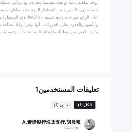
المحتملين ، لأنه يزيد من المخاطر المرتبطة بالتداول مع هذ
على الرغم من عدم وجود ت
والأسهم والعقود مقابل الفروقات. أنها توفر أنواعًا مختلف
على مخاطر محتملة عالية بسبب الافتقار إلى التنظيم.
يدعم ال
الوصول إلى النظام الأساسي من خلال إصدارات سطح المكتب و
رقم هات
المحتملة المرتبطة بالتداول تجعله خيارًا أقل تفضيلًا للمتدا
إيجابيات وسلبيات
تعليقات المستخدمين
1
IMGFXهو وسيط يفتقر إلى التنظيم ، مما يثير مخاوف كبي
في ذلك العملات الأجنبية والعملات المشفرة والأسهم والعق
كامنة. يوفر الوسيط أنواعًا مختلفة من الحسابات مع فروق 
الكل
(1)
إيجابي
(1)
المختلفة. ومع ذلك ، هناك معلومات محدودة متاحة بخصوص تف
خيارات رافعة مالية تصل إلى 1
A.泰隆银行海盐支行.胡晨曦
وبطاقات الائتمان / الخصم ومعالجات الدفع عبر الإنترنت و
6-10 سنة