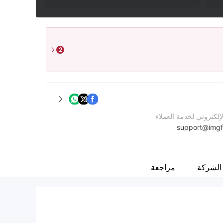
2
لإلكتروني لخدمة العملاء
support@img
لشركة
https://imgfx.com
الشركة
مراجعة
الشركة
Ste 305 Griffith Corporate Centre, Beachmont, Kingstown, PO 1510