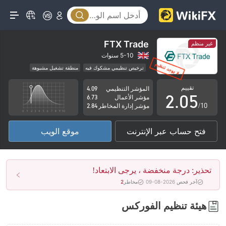
0
1
2
FTX Trade
غير منظم
0
3
5-10 سنوات
ترخيص تنظيمي مشكوك فيه
منطقة تشغيل مشبوهة
1
4
مخاطر عالية
تقييم
المؤشر التنظيمي
4.09
2
.
0
5
مؤشر الأعمال
6.73
/10
مؤشر إدارة المخاطر
2.84
3
1
6
فتح حساب عبر الإنترنت
موقع الويب
4
2
7
5
3
8
تحذير: درجة منخفضة ، يرجى الابتعاد!
6
4
9
آخر فحص 2026-08-09
مخاطر
2
7
5
هيئة تنظيم الفوركس
8
6