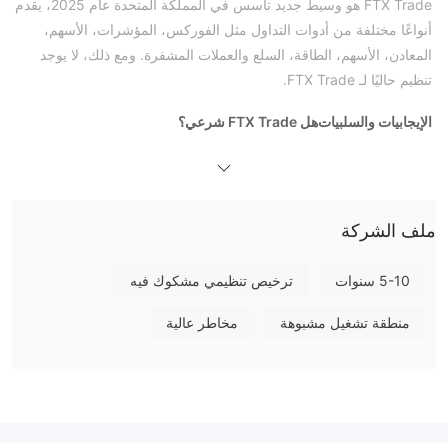
FTX Trade هو وسيط جديد تأسس في المملكة المتحدة عام 2025، يقدم
أنواعًا مختلفة من أدوات التداول مثل الفوركس، المؤشرات، الأسهم،
المعادن، الأسهم، الطاقة، السلع والعملات المشفرة. ومع ذلك، لا يوجد
تنظيم حاليًا لـ FTX Trade.
الإيجابيات والسلبيات
هل FTX Trade شرعي؟
تنظيمات
لا. FTX Trade ليس لديه
حاليًا. يرجى أخذ الحيطة والحذر من
المخاطر!
ما الذي يمكنني التداول به على FTX Trade؟
ملف الشركة
FTX Trade تقدم أدوات تداول على الفوركس، المؤشرات، الأسهم،
المعادن، الأسهم، الطاقة، السلع والعملات المشفرة.
5-10 سنوات
ترخيص تنظيمي مشكوك فيه
نوع الحساب
منطقة تشغيل مشبوهة
مخاطر عالية
الآن FTX Trade تقدم أربعة أنواع من الحسابات.
الرافعة المالية والرسوم
الآن لا توجد معلومات عن الرافعة المالية والرسوم بخصوص FTX Trade.