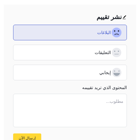
منصة التداول
FTX Trade تقدم تطبيقها الخاص.
نشر تقييم
الإيداع والسحب
البلاغات
الآن لا توجد معلومات حول التمويل بخصوص FTX Trade.
التعليقات
إيجابي
المحتوى الذي تريد تقييمه
مطلوب...
إرسال الآن