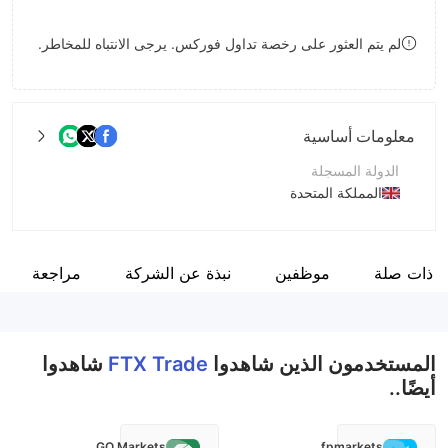
9
7
لم يتم العثور على رخصة تداول فوركس. يرجى الانتباه للمخاطر.
8
9
معلومات أساسية
الدولة المسجلة
المملكة المتحدة
فترة التشغيل
5-10 سنوات
 ذات صلة
موظفين
نبذة عن الشركة
مراجعة
اسم الشركة
FTX TRADE STOCK COMPANY LTD
المستخدمون الذين شاهدوا
FTX Trade
شاهدوا
أيضًا..
GO Markets
fpmarkets