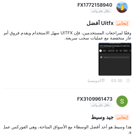
FX1772158940
خلال عام واحد
Uitfx أفضل
إيجابي
وفقًا لمراجعات المستخدمين، فإن UITFX سهل الاستخدام ويقدم فروق أس
عار منخفضة مع عمليات سحب سريعة.
03-20
أندونيسيا
FX3109961473
خلال عام واحد
جيد وسيط
إيجابي
هذا وسيط هو أحد أفضل الوسطاء مع الأسواق المتاحة، وهي الفوركس عمل
ة.