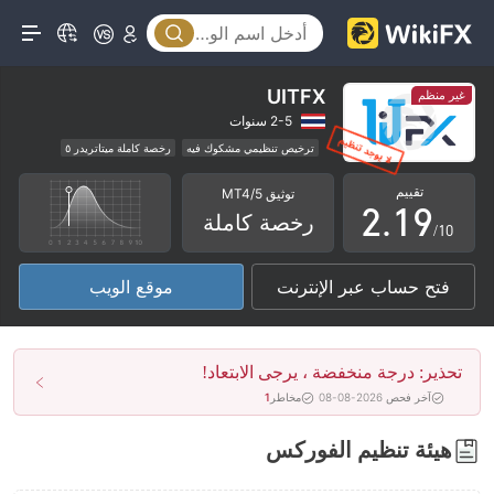
4
5
6
UITFX
غير منظم
0
7
2-5 سنوات
ترخيص تنظيمي مشكوك فيه
رخصة كاملة ميتاتريدر ٥
1
0
8
الوسطاء الإقليميون
مخاطر عالية
تقييم
توثيق MT4/5
2
.
1
9
رخصة كاملة
/10
3
2
فتح حساب عبر الإنترنت
موقع الويب
4
3
5
4
تحذير: درجة منخفضة ، يرجى الابتعاد!
6
5
آخر فحص 2026-08-08
مخاطر
1
7
6
هيئة تنظيم الفوركس
8
7