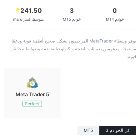
241.50
3
0
خوادم MT4
خوادم MT5
متوسط السرعة/ms
يوفر وسطاء MetaTrader المرخصون بشكل صحيح أنظمة قوية ودعمًا
مستمرًا، مدعومين بعمليات ناضجة وتكنولوجيا متقدمة وضوابط مخاطر
قوية.
Meta Trader 5
Perfect
كل الخوادم 3
MT5