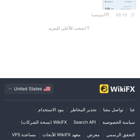
03-12
أندونيسيا
اسحب للأعلى للمزيد
United States
عنا
|
تواصل معنا
|
تحذير المخاطر
|
بنود الاستخدام
|
سياسة الخصوصية
|
Search API
|
WikiFX (نسخة الشركات)
|
التحقق الرسمي
|
معرض
|
معهد WikiFX للأبحاث
|
مساعدة VPS
|