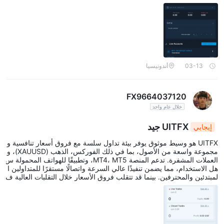
03-13
أندونيسيا
FX9664037120
خلال عام واحد
UITFX جيد
إيجابي
UITFX هو وسيط موثوق يوفر بيئة تداول سلسة مع فروق أسعار تنافسية و
مجموعة واسعة من الأصول، بما في ذلك الفوركس، الذهب (XAUUSD)، و
العملات المشفرة. تدعم المنصة MT4، MT5، وتطبيقًا للهواتف المحمولة س
هل الاستخدام، مما يضمن تنفيذًا عالي السرعة واتصالًا مستقرًا للمتداولين ا
لمبتدئين والمحترفين. بينما قد تتقلب فروق الأسعار خلال التقلبات العالية ف
ي السوق، تبرز UITFX بحدودها الأدنى للإيداع المنخفض، عملية السحب الس
ريع، ودعم العملاء المستجيب على مدار 24/7، مما يجعلها خيارًا قويًا لمن يب
حثون عن تجربة تداول آمنة وعالية الأداء