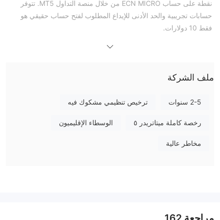
نقطة على حساب ECN MICRO من خلال منصة التداول MT5. تتوفر
حسابات تجريبية والحد الأدنى للإيداع المطلوب لفتح حساب حقيقي هو
فقط 10 دولارات.
المزايا والعيوب
هل UITFX موثوقة؟
أي قوانين صالحة
لا يوجد حاليًا رقم UITFX لديه
. يرجى أخذ الحيطة من
الخطر!
ملف الشركة
ما يمكنني التداول به على UITFX؟
نوع الحساب
2-5 سنوات
ترخيص تنظيمي مشكوك فيه
هنا أربعة أنواع من الحسابات التي يقدمها UITFX:
رخصة كاملة ميتاتريدر ٥
الوسطاء الإقليميون
الرافعة المالية
مخاطر عالية
يمكن أن يعمل استخدام الرافعة المالية لصالحك وضده. تكبير العوائد من
الحركات المواتية في سعر صرف العملة. من المهم أن يتعلم تجار
الفوركس كيفية إدارة الرافعة المالية واستخدام استراتيجيات إدارة
المخاطر للحد من خسائر الفوركس.
UITFX الرسوم
منصة التداول
مراجعة
162