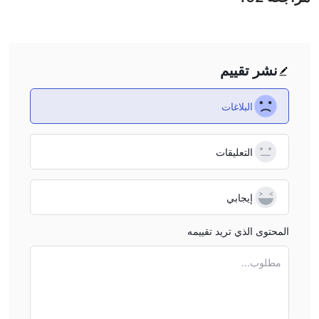
الإيداع والسحب
تحويل الأموال،
isa،
V
ard،
C
aster
M
يقبل الوسيط المدفوعات عبر
krill و
S
eteller
N
.
نشر تقييم
البلاغات
التعليقات
إيجابي
المحتوى الذي تريد تقييمه
مطلوب...