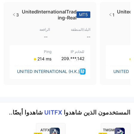
UnitedInternationalTrad
UnitedI
MT5
3
1
ing-Real
البلد/المنطقة
الرافعة
--
--
للخادم IP
Ping
142.***.209
⁦214 ms⁩
UNITED INTERNATIONAL (H.K.)
UNITED I
TRADING CO., LIMITED (Hong K
TRADING C
ong)
المستخدمون الذين شاهدوا
UITFX
شاهدوا أيضًا..
ATFX
TMGM