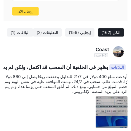
إرسال الآن
الكل
(162)
إيجابي
(159)
التعليقات
(2)
البلاغات
(1)
Coast
3-5 سنة
يظهر في الخلفية أن السحب قد اكتمل، ولكن لم يت
البلاغات
م استلامه، ولا يمكن الاتصال بالمنصة.
أودعت مبلغ 400 دولار في 21/7 للتداول وحققت ربحًا يصل إلى 860 دولا
رًا. قدمت طلب سحب في 24/7، وتمت الموافقة عليه في نفس اليوم وتم
خصم المبلغ من حسابي. ومع ذلك، لم أتلق السحب حتى يومنا هذا، ولم يتم
الرد على بريد المنصة الإلكتروني.