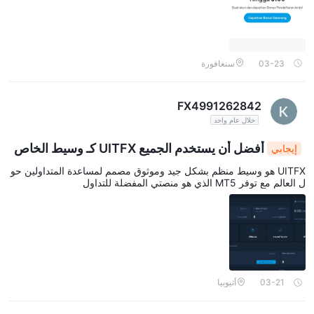
03-23
سنغافورة
FX4991262842
خلال عام واحد
أفضل أن يستخدم الجميع UITFX كـ وسيط الخاص
إيجابي
بهم
UITFX هو وسيط منظم بشكل جيد وموثوق مصمم لمساعدة المتداولين حو
ل العالم مع توفر MT5 الذي هو منصتي المفضلة للتداول
03-21
أثيوبيا