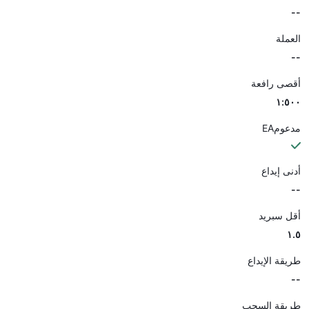
--
العملة
--
أقصى رافعة
١:٥٠٠
مدعومEA
أدنى إيداع
--
أقل سبريد
١.٥
طريقة الإيداع
--
طريقة السحب