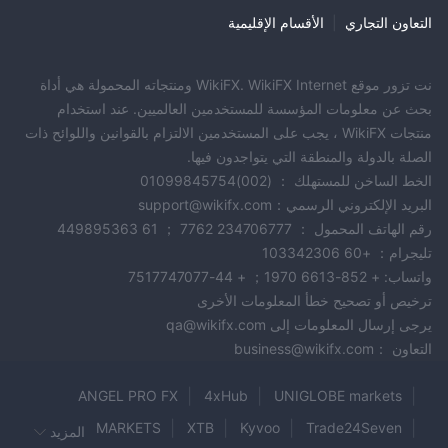
التعاون التجاري
|
الأقسام الإقليمية
نت تزور موقع WikiFX. WikiFX Internet ومنتجاته المحمولة هي أداة
بحث عن معلومات المؤسسة للمستخدمين العالميين. عند استخدام
منتجات WikiFX ، يجب على المستخدمين الالتزام بالقوانين واللوائح ذات
الصلة بالدولة والمنطقة التي يتواجدون فيها.
الخط الساخن للمستهلك ： (002)01099845754
البريد الإلكتروني الرسمي：support@wikifx.com
رقم الهاتف المحمول ： 234706777 7762 ； 61 449895363
تليجرام： +60 103342306
واتساب: + 852-6613 1970； + 44-7517747077
ترخيص أو تصحيح خطأ المعلومات الأخرى
يرجى إرسال المعلومات إلى qa@wikifx.com
التعاون ：business@wikifx.com
ANGEL PRO FX
4xHub
UNIGLOBE markets
GSC MARKETS
XTB
Kyvoo
Trade24Seven
المزيد