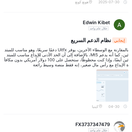
2025-07-30
هونغ كونغ
Edwin Kibet
خلال عام واحد
نظام الدعم السريع
إيجابي
بالمقارنة مع الوسطاء الآخرين، يوفر Uitfx دعمًا سريعًا، وهو مناسب للمبتد
ئين، كما أنه يدعم Mt5، بالإضافة إلى أن الحد الأدنى للإيداع مناسب للمبتد
ئين أيضًا، وإذا كنت محظوظًا، ستحصل على 100 دولار أمريكي بدون مكافأ
ة الإيداع مع رأس مال صغير، إنه فقط منصة وسيط رائعة
04-30
كينيا
FX3737347479
خلال عام واحد