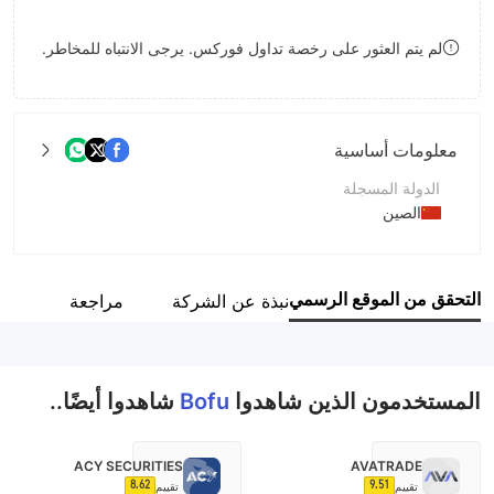
9
7
8
لم يتم العثور على رخصة تداول فوركس. يرجى الانتباه للمخاطر.
8
9
9
معلومات أساسية
الدولة المسجلة
الصين
فترة التشغيل
5-10 سنوات
التحقق من الموقع الرسمي
نبذة عن الشركة
مراجعة
اسم الشركة
NOBEL FORTUNE WORLDWIDE LLC
المستخدمون الذين شاهدوا
Bofu
شاهدوا أيضًا..
ACY SECURITIES
AVATRADE
8.62
9.51
تقييم
تقييم