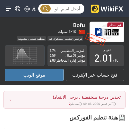
Bofu
غير منظم
0
5-10 سنوات
ترخيص تنظيمي مشكوك فيه
منطقة تشغيل مشبوهة
1
0
مخاطر عالية
تقييم
المؤشر التنظيمي
2.74
2
.
0
1
مؤشر الأعمال
6.59
/10
مؤشر إدارة المخاطر
2.83
3
1
2
فتح حساب عبر الإنترنت
موقع الويب
4
2
3
5
3
4
تحذير: درجة منخفضة ، يرجى الابتعاد!
6
4
5
آخر فحص 2026-08-09
مخاطر
2
7
5
6
هيئة تنظيم الفوركس
8
6
7