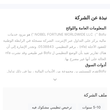
نبذة عن الشركة
المعلومات العامة واللوائح
NOBEL FORTUNE WORLDWIDE LLC（" Bofu ”) هو مزود خدمات
مالية يركز على التداول عبر الإنترنت. الشركة مسجلة في الرابطة الوطنية
للعقود الآجلة (nfa) ، برقم التنظيمي. 0538843. وتجدر الإشارة إلى أن
هناك تقارير تفيد بأن الوضع التنظيمي ل Bofu غير طبيعي وقد نشرت nfa
الحالة على أنها غير مصرح بها.
أدوات السوق
Bofuتقدم للمستثمرين مجموعة من الأدوات المالية ، بما في ذلك تداول
المنتجات في العملات الأجنبية والمعادن الثمينة والغاز الطبيعي والنفط
الخام والسلع الزراعية والمؤشرات والأسهم.
الرافعة المالية وفروق الأسعار
ملف الشركة
يمكن للمستخدمين تداول 26 زوجًا من العملات في NOBEL FORTUNE ،
مع 10000 وحدة عملة في المرة الواحدة. وفقًا لموقع الويب ، تتراوح
5-10 سنوات
ترخيص تنظيمي مشكوك فيه
الرافعة المالية التي يقدمها الوسيط من 1: 100 إلى 1: 500. ستفرض