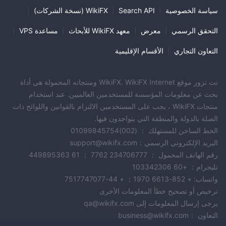
سياسة الخصوصية
|
Search API
|
WikiFX (نسخة الشركات)
|
التحقق الرسمي
|
معرض
|
معهد WikiFX للأبحاث
|
مساعدة VPS
|
التعاون التجاري
|
الأقسام الإقليمية
نت تزور موقع WikiFX. WikiFX Internet ومنتجاته المحمولة هي أداة
بحث عن معلومات المؤسسة للمستخدمين العالميين. عند استخدام
منتجات WikiFX ، يجب على المستخدمين الالتزام بالقوانين واللوائح ذات
الصلة بالدولة والمنطقة التي يتواجدون فيها.
الخط الساخن للمستهلك ： (002)01099845754
البريد الإلكتروني الرسمي：support@wikifx.com
رقم الهاتف المحمول ： 234706777 7762 ； 61 449895363
تليجرام： +60 103342306
واتساب: + 852-6613 1970； + 44-7517747077
ترخيص أو تصحيح خطأ المعلومات الأخرى
يرجى إرسال المعلومات إلى qa@wikifx.com
التعاون ：business@wikifx.com