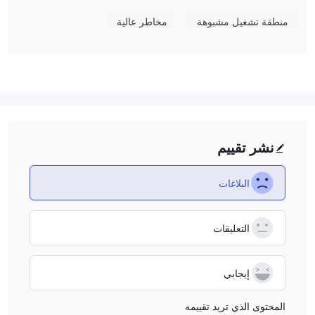
NOBEL FORTUNE فارقًا معينًا لتداول العملات الأجنبية ، مع انتشار
منطقة تشغيل مشبوهة
مخاطر عالية
مرجعي قدره 1.8 لليورو / دولار أمريكي ، و 1.7 لزوج دولار أمريكي / ين
ياباني و 2.2 دولار أمريكي / دولار كندي.
مصاريف
Bofuيتقاضى هامش العملاء لصفقات مختلفة ، بما في ذلك الهامش الأولي
خلال اليوم وهامش الإغلاق خلال اليوم وهامش إغلاق نهاية الأسبوع. على
سبيل المثال ، لتداول العملات الأجنبية باليورو / الدولار الأمريكي ، متطلبات
الهامش المذكورة أعلاه هي 0.20٪ و 0.04٪ و 0.08٪ على التوالي. فضلاً
نشر تقييم
عن ذلك، Bofu يحدد أيضًا فائدة التبييت (الشراء / البيع) ، حيث تبلغ فائدة
شراء اليورو / الدولار الليلي -3.2٪ وفائدة البيع لليلة واحدة 0.10٪.
البلاغات
منصة التداول
Bofuمنصة التداول الخاصة بها على شبكة الإنترنت ، والتي تنص رسميًا
على أنه يمكن للعملاء تسجيل الدخول والتحقق من صفقاتهم دون تنزيل.
التعليقات
في الوقت نفسه ، يقدم الوسيط دعم عميل التطبيق - Bofu مؤشر الأسهم
، يوفر للعملاء منصة تداول استثمارية متكاملة.
إيجابي
الإيداع والسحب
Bofuيقبل فقط الإيداعات / السحوبات من البطاقة المصرفية الخاصة
المحتوى الذي تريد تقييمه
بالحساب. ومع ذلك ، إذا كان مبلغ السحب أقل من 50 دولارًا أمريكيًا أو لم