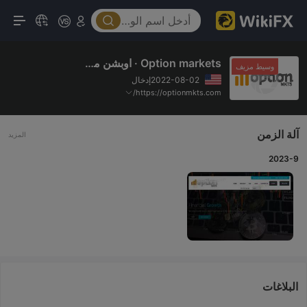
Option markets
·
اوبشن ماركتس
وسيط مزيف
2022-08-02إدخال
https://optionmkts.com/
آلة الزمن
المزيد
2023-9
البلاغات