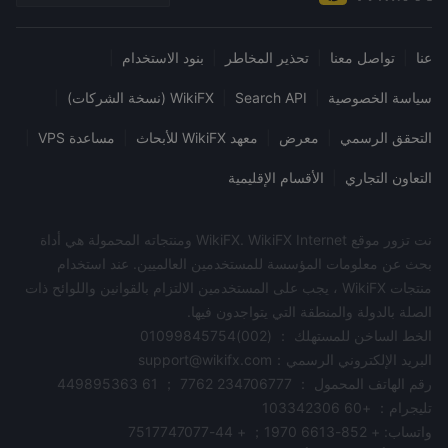
عنا
|
تواصل معنا
|
تحذير المخاطر
|
بنود الاستخدام
|
سياسة الخصوصية
|
Search API
|
WikiFX (نسخة الشركات)
|
التحقق الرسمي
|
معرض
|
معهد WikiFX للأبحاث
|
مساعدة VPS
|
التعاون التجاري
|
الأقسام الإقليمية
نت تزور موقع WikiFX. WikiFX Internet ومنتجاته المحمولة هي أداة
بحث عن معلومات المؤسسة للمستخدمين العالميين. عند استخدام
منتجات WikiFX ، يجب على المستخدمين الالتزام بالقوانين واللوائح ذات
الصلة بالدولة والمنطقة التي يتواجدون فيها.
الخط الساخن للمستهلك ： (002)01099845754
البريد الإلكتروني الرسمي：support@wikifx.com
رقم الهاتف المحمول ： 234706777 7762 ； 61 449895363
تليجرام： +60 103342306
واتساب: + 852-6613 1970； + 44-7517747077