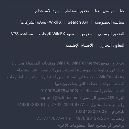
عنا
|
تواصل معنا
|
تحذير المخاطر
|
بنود الاستخدام
|
سياسة الخصوصية
|
Search API
|
WikiFX (نسخة الشركات)
|
التحقق الرسمي
|
معرض
|
معهد WikiFX للأبحاث
|
مساعدة VPS
|
التعاون التجاري
|
الأقسام الإقليمية
نت تزور موقع WikiFX. WikiFX Internet ومنتجاته المحمولة هي أداة
بحث عن معلومات المؤسسة للمستخدمين العالميين. عند استخدام
منتجات WikiFX ، يجب على المستخدمين الالتزام بالقوانين واللوائح ذات
الصلة بالدولة والمنطقة التي يتواجدون فيها.
الخط الساخن للمستهلك ： (002)01099845754
البريد الإلكتروني الرسمي：support@wikifx.com
رقم الهاتف المحمول ： 234706777 7762 ； 61 449895363
تليجرام： +60 103342306
واتساب: + 852-6613 1970； + 44-7517747077
ترخيص أو تصحيح خطأ المعلومات الأخرى