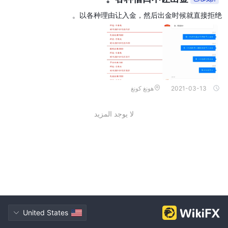
以各种理由让入金，然后出金时候就直接拒绝。
2021-03-13
هونغ كونغ
لا يوجد المزيد
United States