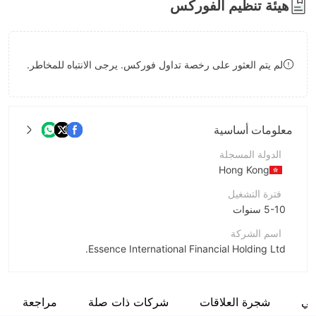
هيئة تنظيم الفوركس
8
8
9
9
لم يتم العثور على رخصة تداول فوركس. يرجى الانتباه للمخاطر.
معلومات أساسية
الدولة المسجلة
Hong Kong
فترة التشغيل
5-10 سنوات
اسم الشركة
Essence International Financial Holding Ltd.
اختصار الشركة
Essence International
مي
شجرة العلاقات
شركات ذات صلة
مراجعة
موظفو الشركة