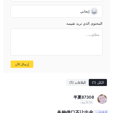
إيجابي
المحتوى الذي تريد تقييمه
مطلوب...
إرسال الآن
الكل
(1)
البلاغات
(1)
半夏87308
6-10 سنة
各种借口不让出金。
البلاغات