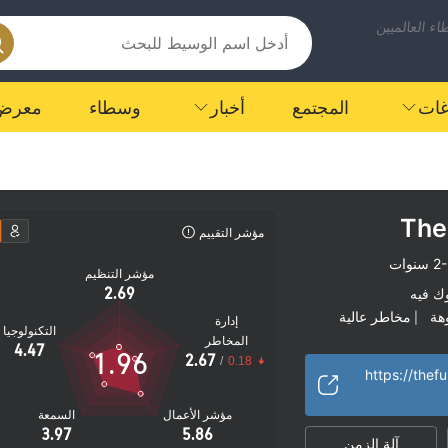
ء العالميين
اغات
المجتمع
أخبار
وسطاء
معرض
The
مؤشر التقييم
سنوات
مؤشر التنظيم
2.69
ك فيه
هة
مخاطر عالية
|
إدارة
التكنولوجيا
المخاطر
4.47
1.96
2.67
/
0.18
https://thef
مؤشر الأعمال
السمعة
3.97
5.86
آلة الزمن