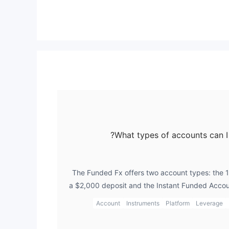
What types of accounts can I
The Funded Fx offers two account types: the 1
a $2,000 deposit and the Instant Funded Accoun
find the $2,000 requirement more accessible,
Account
Instruments
Platform
Leverage
evaluation before getting funded. Once I com