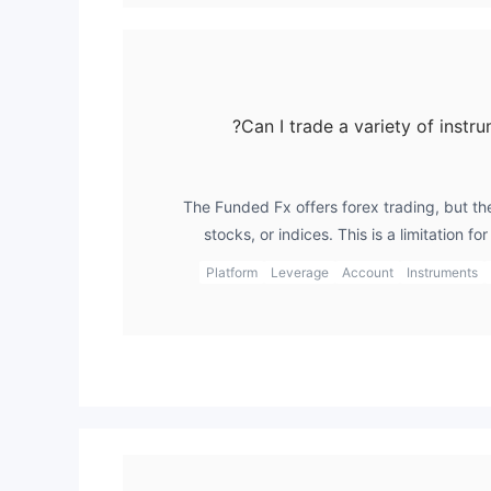
Can I trade a variety of instr
The Funded Fx offers forex trading, but th
stocks, or indices. This is a limitation fo
portfolio. If I wanted a broader range of asse
Platform
Leverage
Account
Instruments
but for forex trading, I could use the funded f