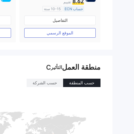
8.62
تقييم
حساب ECN
10-15 سنة
منظمة في أستراليا
التفاصيل
صناعة السوق (MM)
رخصة كاملة ميتاتريدر ٤
الموقع الرسمي
منطقة العمل
C
التأثير
حسب المنطقة
حسب الشركة