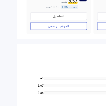
8.57
تقييم
حساب ECN
10-15 سنة
منظمة في أستراليا
التفاصيل
صناعة السوق (MM)
رخصة كاملة ميتاتريدر ٤
الموقع الرسمي
3.41
2.67
2.66