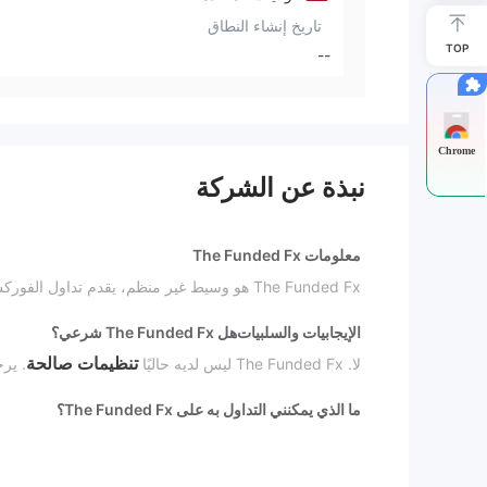
تاريخ إنشاء النطاق
TOP
--
Chrome
نبذة عن الشركة
معلومات The Funded Fx
The Funded Fx هو وسيط غير منظم، يقدم تداول الفوركس برافعة مالية تصل إلى 1:100. متطلبات الحد الأدنى للإيداع هي $2,000.
الإيجابيات والسلبيات
هل The Funded Fx شرعي؟
تنظيمات صالحة
لا. The Funded Fx ليس لديه حاليًا
. ير
ما الذي يمكنني التداول به على The Funded Fx؟
The Funded Fx متخصص في تداول الفوركس.
نوع الحساب