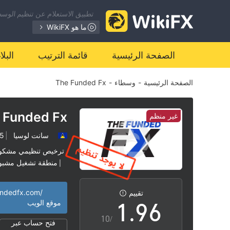
2
تطبيق الاستعلام عن تنظيم الوسطا
3
0
ما هو WikiFX
4
1
الصفحة الرئيسية
قائمة الترتيب
البل
الصفحة الرئيسية
-
وسطاء
-
The Funded Fx
5
2
6
3
 Funded Fx
غير منظم
سانت لوسيا
|
2-5 
7
4
ترخيص تنظيمي مشكو
منطقة تشغيل مشبو
|
0
8
5
undedfx.com/
تقييم
1
.
9
6
موقع الويب
/10
فتح حساب عبر