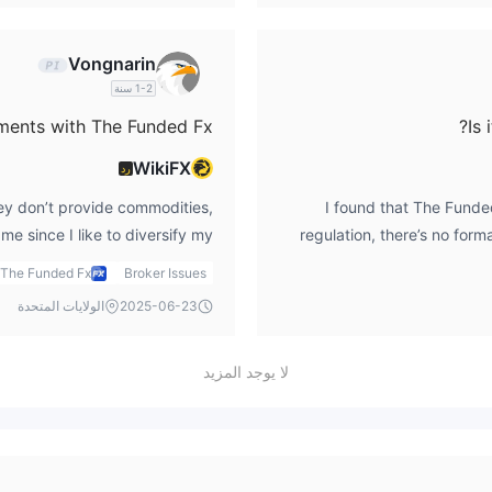
Vongnarin
1-2 سنة
uments with The Funded Fx?
Is
WikiFX
رد
ey don’t provide commodities,
I found that The Funde
r me since I like to diversify my
regulation, there’s no form
ts, I’d have to look elsewhere,
me, the funded fx login is
The Funded Fx
Broker Issues
x login to access the platform.
engaging with a
2025-06-23
الولايات المتحدة
لا يوجد المزيد