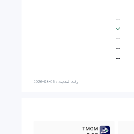
--
--
--
--
وقت التحديث：
2026-08-05
TMGM