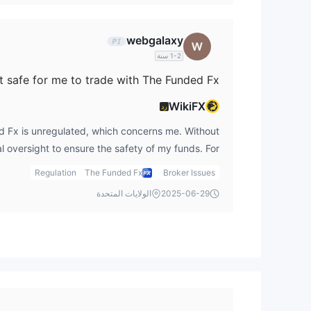
webgalaxy
1-2 سنة
 it safe for me to trade with The Funded Fx?
WikiFX
رد
d Fx is unregulated, which concerns me. Without
al oversight to ensure the safety of my funds. For
 the first step, but I would still be cautious about
Regulation
The Funded Fx
Broker Issues
n unregulated platform due to the risks involved.
2025-06-29
الولايات المتحدة