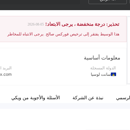
تحذير: درجة منخفضة ، يرجى الابتعاد!
2026-08-05
هذا الوسيط يفتقر إلى ترخيص فوركس صالح. يرجى الانتباه للمخاطر
معلومات أساسية
الدولة المسجلة
البريد ا
سانت لوسيا
fx.com
فترة التشغيل
موقع ا
2-5 سنوات
الرسمي
نبذة عن الشركة
الأسئلة والأجوبة من ويكي
اسم الشركة
عنوان 
The Funded Fx Pvt. Ltd