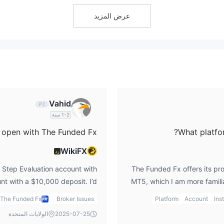
عرض المزيد
خاطر فقدان رأس المال الذي قمت بإيداعه.
Vahid
1-2 سنة
48 ساعة عمل ولكن قد
 open with The Funded Fx?
What platfo
غ.
WikiFX
رد
 Step Evaluation account with
The Funded Fx offers its pro
t with a $10,000 deposit. I’d
MT5, which I am more familia
 but I’d still need to pass the
trade on their platform, 
The Funded Fx
Broker Issues
Platform
Account
Ins
plete the funded fx login, I’d
2025-07-25
الولايات المتحدة
have access to my account.