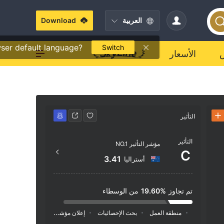
العربية
Download
ser default language?
Switch
الأسعار
التأثير
جهة الاتصال
التأثير
x.com/
مؤشر التأثير NO.1
C
ilding,
3.41
أستراليا
t Lucia
تم تجاوز
19.60%
من الوسطاء
منطقة العمل
بحث الإحصائيات
إعلان
مؤشر السوشيال ميديا