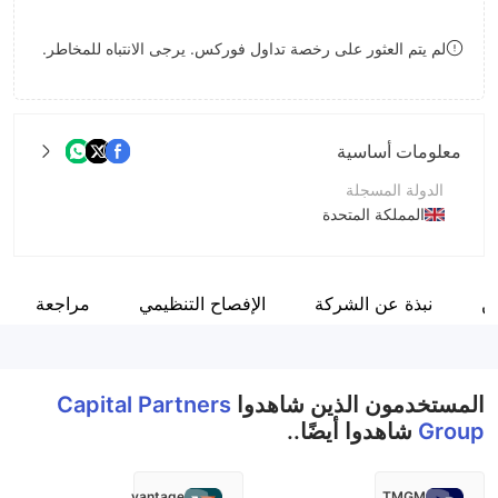
8
لم يتم العثور على رخصة تداول فوركس. يرجى الانتباه للمخاطر.
9
معلومات أساسية
الدولة المسجلة
المملكة المتحدة
فترة التشغيل
2-5 سنوات
ن
نبذة عن الشركة
الإفصاح التنظيمي
مراجعة
اسم الشركة
Capital Partners Group
المستخدمون الذين شاهدوا
Capital Partners
Group
شاهدوا أيضًا..
vantage
TMGM