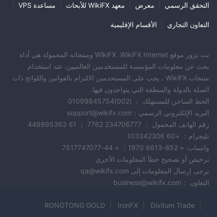
التحقق الرسمي
|
معرض
|
معهد WikiFX للأبحاث
|
مساعدة VPS
|
الأسئلة الشائعة
التعاون التجاري
|
الأقسام الإقليمية
س: هل Capital Partners Group مُنظمة؟
ج: لا، يعمل Capital Partners Group بدون تنظيم، مما يعني أنه يفتقر
إلى الإشراف من السلطات المعترف بها في المجال المالي.
نت تزور موقع WikiFX. WikiFX Internet ومنتجاته المحمولة هي أداة
س: ما هي أدوات التداول المتاحة على Capital Partners Group؟
بحث عن معلومات المؤسسة للمستخدمين العالميين. عند استخدام
ج: يقدم Capital Partners Group مجموعة متنوعة من أدوات التداول،
منتجات WikiFX ، يجب على المستخدمين الالتزام بالقوانين واللوائح ذات
بما في ذلك الفوركس والسلع والمؤشرات والأسهم والعملات المشفرة.
الصلة بالدولة والمنطقة التي يتواجدون فيها.
س: ما هي أنواع الحسابات التي يقدمها Capital Partners Group؟
الخط الساخن للمستهلك ： (002)01099845754
ج: يوفر Capital Partners Group عدة أنواع من الحسابات، بما في ذلك
البريد الإلكتروني الرسمي：support@wikifx.com
رقم الهاتف المحمول ： 234706777 7762 ； 61 449895363
الكلاسيكية والقياسية والاحترافية والخاصة وحسابات التجريبية، لتلبية
تليجرام： +60 103342306
تفضيلات التداول المختلفة ومستويات الخبرة.
واتساب: + 852-6613 1970； + 44-7517747077
س: كيف يمكنني التواصل مع دعم العملاء في Capital Partners Group؟
ترخيص أو تصحيح خطأ المعلومات الأخرى
ج: يمكن للمتداولين التواصل مع فريق دعم العملاء في Capital Partners
يرجى إرسال المعلومات إلى qa@wikifx.com
Group عبر البريد الإلكتروني على العنوان support@capital-
التعاون ：business@wikifx.com
partnersgroup.com.
تحذير المخاطر
RONGTONG GOLD
IronFX
Divitum Trade