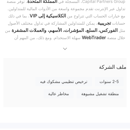
المملكة المتحدة
Capital Partners Group، المسجلة في
، توفر منصة
تداول عبر الإنترنت تقدم مجموعة واسعة من الأدوات المالية للمتداولين.
الكلاسيكية إلى VIP
مع خيارات الحساب التي تتراوح من
، بما في ذلك
تجريبية
حسابات
، يمكن للمتداولين المشاركة في تداول مختلف الأصول
الفوركس، السلع، المؤشرات، الأسهم، والعملات المشفرة
مثل
من
WebTrader
خلال منصة
سهلة الاستخدام. ومع ذلك، من المهم أن
نلاحظ أن Capital Partners Group تعمل بدون إشراف تنظيمي، مما
يستدعي اتخاذ نهج حذر بسبب المخاطر المحتملة المرتبطة بالتداول غير
المنظم.
ملف الشركة
هل Capital Partners Group شرعية؟
Capital Partners Group غير منظمة.
من المهم أن نشدد على أن
2-5 سنوات
ترخيص تنظيمي مشكوك فيه
Capital Partners Group تعمل بدون أي تنظيم صالح، مما يشير إلى عدم
منطقة تشغيل مشبوهة
مخاطر عالية
وجود إشراف من جهات تنظيمية مالية معتمدة. يجب على المتداولين أن
يتعاملوا بحذر وأن يفهموا المخاطر الكامنة المرتبطة بالتعامل مع وسيط
غير منظم مثل Capital Partners Group. قد تشمل هذه المخاطر
الخيارات المحدودة لحل النزاعات، والمخاوف المحتملة بشأن سلامة
الأموال وأمانها، وعدم شفافية عمل الوسيط.