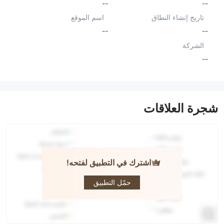
--
--
تاريخ إنشاء النطاق
اسم الموقع
--
--
الشركة
--
شجرة العلاقات
اشترك في التطبيق لفتحه!
Capital
Partners
Group
حمّل التطبيق