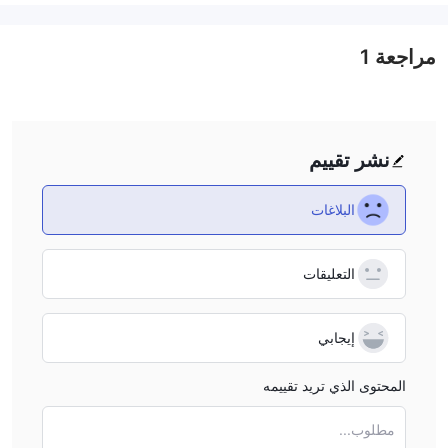
الفرص الرابحة في سوق الفوركس.
السلع
: تداول مجموعة واسعة من السلع بما في ذلك المعادن مثل الذهب
مراجعة
1
والفضة والبلاتين والنحاس، والمنتجات الزراعية مثل القمح والكاكاو والقهوة
والسكر، وموارد الطاقة مثل الغاز الطبيعي والنفط الخام.
المؤشرات
: الوصول إلى مؤشرات سوق الأسهم على منصة Sirix، واحدة
من أشهر منصات تداول الفوركس في العالم. سواء كنت تفضل التداول
نشر تقييم
على المدى القصير أو الاستثمار على المدى الطويل، فإن منصتنا تلبي جميع
أنماط التداول. استفد من الترابط القوي بين أسواق الفوركس ومؤشرات
البلاغات
الأسهم، مما يعزز قدراتك التداولية ويحسن نسبة نجاحك.
الأسهم
: تداول عقود الفروقات (CFDs) على أسهم أكبر الشركات العالمية
المتداولة، بما في ذلك أمازون وميتا بلاتفورمز وأبل ومايكروسوفت
التعليقات
وألفابت. يوفر تداول CFDs مزايا على التداول التقليدي للأسهم، مما يتيح
لك التكهن بقيمة أسهم الشركات دون امتلاك الأسهم الأساسية.
إيجابي
العملات الرقمية
: استكشف سوق العملات الرقمية المدعومة
بالتكنولوجيا من خلال تداول CFDs على بيتكوين وإيثيريوم وعملات رقمية
المحتوى الذي تريد تقييمه
أخرى شائعة.
مطلوب...
أنواع الحسابات