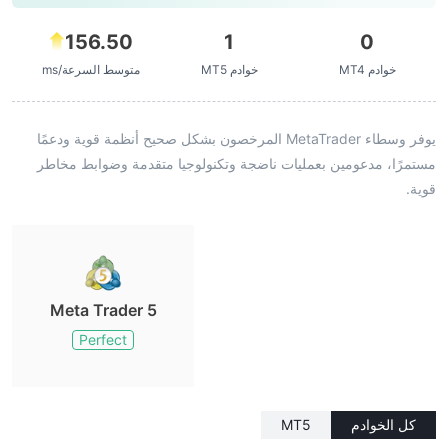
156.50
1
0
خوادم MT4
خوادم MT5
متوسط السرعة/ms
يوفر وسطاء MetaTrader المرخصون بشكل صحيح أنظمة قوية ودعمًا
مستمرًا، مدعومين بعمليات ناضجة وتكنولوجيا متقدمة وضوابط مخاطر
قوية.
Meta Trader 5
Perfect
كل الخوادم
MT5