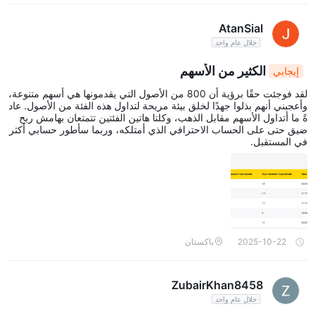
AtanSial
خلال عام واحد
الكثير من الأسهم
إيجابي
لقد فوجئت حقًا برؤية أن 800 من الأصول التي يقدمونها هي أسهم متنوعة،
وأعجبني أنهم بذلوا جهدًا لخلق بيئة مريحة لتداول هذه الفئة من الأصول. عاد
ةً ما أتداول الأسهم مقابل الذهب، وكلتا هاتين الفئتين تتمتعان بهامش ربح
ضيق حتى على الحساب الاحترافي الذي أمتلكه، وربما سأطور حسابي أكثر
في المستقبل.
2025-10-22
باكستان
ZubairKhan8458
خلال عام واحد