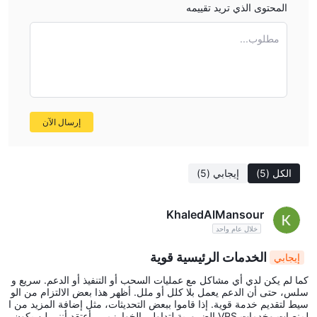
المحتوى الذي تريد تقييمه
مطلوب...
إرسال الآن
الكل
(5)
إيجابي
(5)
KhaledAlMansour
خلال عام واحد
الخدمات الرئيسية قوية
إيجابي
كما لم يكن لدي أي مشاكل مع عمليات السحب أو التنفيذ أو الدعم. سريع و
سلس، حتى أن الدعم يعمل بلا كلل أو ملل. أظهر هذا بعض الالتزام من الو
سيط لتقديم خدمة قوية. إذا قاموا ببعض التحديثات، مثل إضافة المزيد من ا
لمنصات وخدمات VPS الضرورية لتداولي الخوارزمي، أعتقد أنني لن يكون