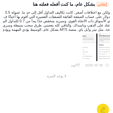
بشكل عام، ما كنت أفعله فعلته هنا
إيجابي
ولكن مع اختلافات أصغر، كانت تكاليف التداول أقل إلى حد ما. عمولة 3.5
دولار على حساب الصفقة الفائقة للصفقات القصيرة التي أقوم بها أحيانًا ف
ي الأسواق ذات الاتجاه القوي. وسبريد منخفض جدًا يبدأ من 0.7 للتداول الم
عتاد على الذهب وناسداك. والباقي كله يعجبني. طرق سحب بسيطة وسري
عة، مثل تيثر وآبل باي. منصة MT5 بشكل عام، الوسيط يؤدي المهمة ويؤدي
ها بشكل جيد جدًا.
2025-10-18
الهند
لا يوجد المزيد