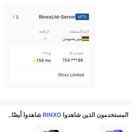
RinxoLtd-Server
MT5
2
البلد/المنطقة
الرافعة
موريشيوس
--
للخادم IP
Ping
86.***.154
⁦156 ms⁩
Rinxo Limited
المستخدمون الذين شاهدوا
RINXO
شاهدوا أيضًا..