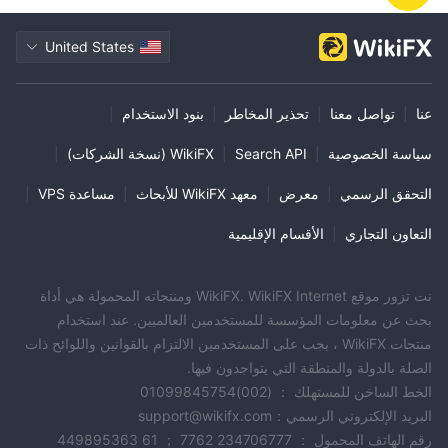
United States
عنا
|
تواصل معنا
|
تحذير المخاطر
|
بنود الاستخدام
|
سياسة الخصوصية
|
Search API
|
WikiFX (نسخة الشركات)
|
التحقق الرسمي
|
معرض
|
معهد WikiFX للأبحاث
|
مساعدة VPS
|
التعاون التجاري
|
الأقسام الإقليمية
نت تزور موقع WikiFX. WikiFX Internet ومنتجاته المحمولة هي أداة
بحث عن معلومات المؤسسة للمستخدمين العالميين. عند استخدام
منتجات WikiFX ، يجب على المستخدمين الالتزام بالقوانين واللوائح ذات
الصلة بالدولة والمنطقة التي يتواجدون فيها.
الخط الساخن للمستهلك ： (002)01099845754
البريد الإلكتروني الرسمي：support@wikifx.com
رقم الهاتف المحمول ： 234706777 7762 ； 61 449895363