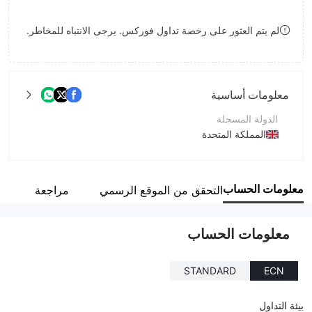
8
8
لم يتم العثور على رخصة تداول فوركس. يرجى الانتباه للمخاطر.
9
9
معلومات أساسية
الدولة المسجلة
المملكة المتحدة
فترة التشغيل
2-5 سنوات
معلومات الحساب
التحقق من الموقع الرسمي
مراجعة
اسم الشركة
GZHYS-HEZBIT Limited
معلومات الحساب
STANDARD
ECN
بيئة التداول