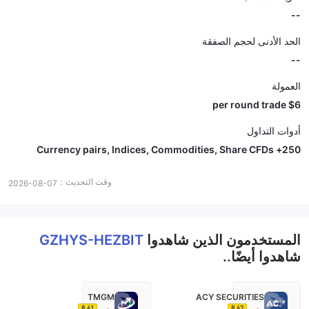
--
الحد الأدنى لحجم الصفقة
--
العمولة
$6 per round trade
أدوات التداول
250+ Currency pairs, Indices, Commodities, Share CFDs
وقت التحديث：
2026-08-07
المستخدمون الذين شاهدوا
GZHYS-HEZBIT
شاهدوا أيضًا..
TMGM
ACY SECURITIES
8.61
8.62