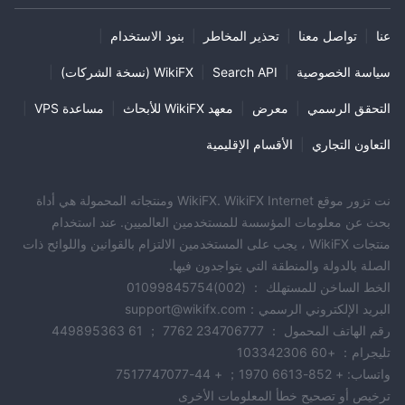
عنا
|
تواصل معنا
|
تحذير المخاطر
|
بنود الاستخدام
|
سياسة الخصوصية
|
Search API
|
WikiFX (نسخة الشركات)
|
التحقق الرسمي
|
معرض
|
معهد WikiFX للأبحاث
|
مساعدة VPS
|
التعاون التجاري
|
الأقسام الإقليمية
نت تزور موقع WikiFX. WikiFX Internet ومنتجاته المحمولة هي أداة
بحث عن معلومات المؤسسة للمستخدمين العالميين. عند استخدام
منتجات WikiFX ، يجب على المستخدمين الالتزام بالقوانين واللوائح ذات
الصلة بالدولة والمنطقة التي يتواجدون فيها.
الخط الساخن للمستهلك ： (002)01099845754
البريد الإلكتروني الرسمي：support@wikifx.com
رقم الهاتف المحمول ： 234706777 7762 ； 61 449895363
تليجرام： +60 103342306
واتساب: + 852-6613 1970； + 44-7517747077
ترخيص أو تصحيح خطأ المعلومات الأخرى