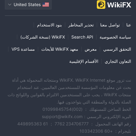
United States
عنا
|
تواصل معنا
|
تحذير المخاطر
|
بنود الاستخدام
|
سياسة الخصوصية
|
Search API
|
WikiFX (نسخة الشركات)
|
التحقق الرسمي
|
معرض
|
معهد WikiFX للأبحاث
|
مساعدة VPS
|
التعاون التجاري
|
الأقسام الإقليمية
نت تزور موقع WikiFX. WikiFX Internet ومنتجاته المحمولة هي أداة
بحث عن معلومات المؤسسة للمستخدمين العالميين. عند استخدام
منتجات WikiFX ، يجب على المستخدمين الالتزام بالقوانين واللوائح ذات
الصلة بالدولة والمنطقة التي يتواجدون فيها.
الخط الساخن للمستهلك ： (002)01099845754
البريد الإلكتروني الرسمي：support@wikifx.com
رقم الهاتف المحمول ： 234706777 7762 ； 61 449895363
تليجرام： +60 103342306