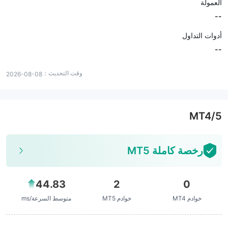
العمولة
--
أدوات التداول
--
وقت التحديث：
2026-08-08
MT4/5
رخصة كاملة MT5
44.83
2
0
خوادم MT4
خوادم MT5
متوسط السرعة/ms