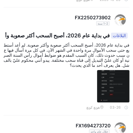
FX2250273902
1-2 سنة
في بداية عام 2026، أصبح السحب أكثر صعوبة وأ
البلاغات
كثر صعوبة.
في بداية عام 2026، أصبح السحب أكثر صعوبة وأكثر صعوبة. لم أعد أستط
يع حتى سحب الأموال مرة واحدة في الشهر الآن. في كل مرة أسأل فيها ع
ن سبب حدوث ذلك، كان السبب المقدم هو ضوابط أموال رأس السنة الصي
نية أو كان عليّ التبديل إلى قناة سحب مختلفة. يبدو أنني محكوم عليّ بالف
شل. هل يعرف أحد ما الذي يحدث؟
03-26
هونغ كونغ
FX1694273720
خلال عام واحد