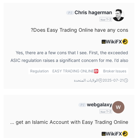
trader.
Chris hagerman
1-2 سنة
Does Easy Trading Online have any cons?
WikiFX
رد
Yes, there are a few cons that I see. First, the exceeded
ASIC regulation raises a significant concern for me. I’d also
be cautious about the lack of transparency regarding their
Regulation
EASY TRADING ONLINE
Broker Issues
trading conditions. Furthermore, the overnight interest
2025-07-21
الولايات المتحدة
charges can cut into my profits, which could be an issue
depending on my trading style.
webgalaxy
1-2 سنة
Can I get an Islamic Account with Easy Trading Online?
WikiFX
رد