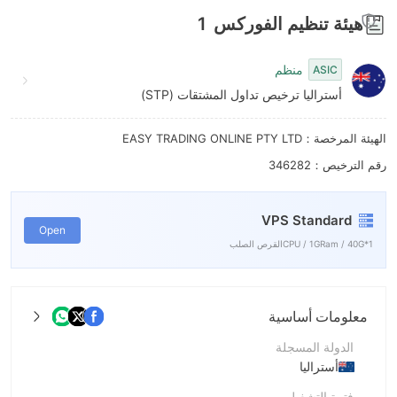
7
هيئة تنظيم الفوركس
1
8
منظم
ASIC
9
أستراليا ترخيص تداول المشتقات (STP)
الهيئة المرخصة：EASY TRADING ONLINE PTY LTD
رقم الترخيص：346282
VPS Standard
Open
1*CPU / 1GRam / 40Gالقرص الصلب
معلومات أساسية
الدولة المسجلة
أستراليا
فترة التشغيل