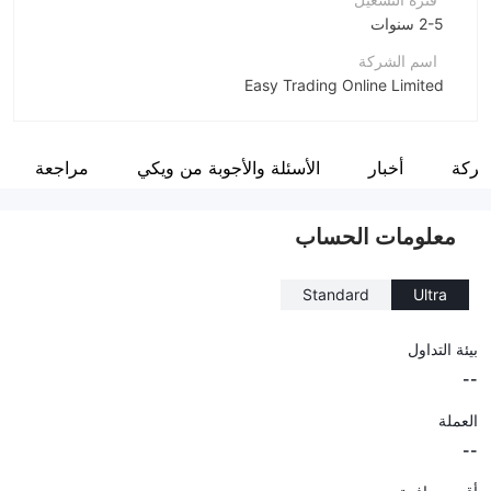
2-5 سنوات
اسم الشركة
Easy Trading Online Limited
اختصار الشركة
EASY TRADING ONLINE
شركة
أخبار
الأسئلة والأجوبة من ويكي
مراجعة
موظفو الشركة
--
معلومات الحساب
Standard
Ultra
بيئة التداول
--
العملة
--