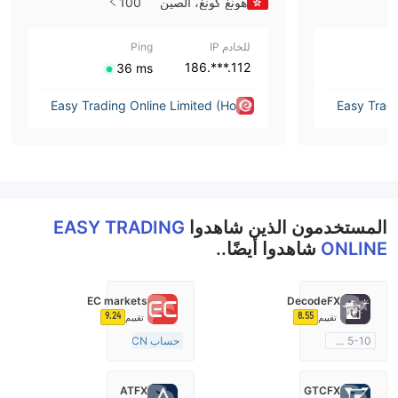
هونغ كونغ، الصين
100
للخادم IP
Ping
112.***.186
⁦36 ms⁩
Easy Trading Online Limited (Ho
Easy Tradi
ng Kong)
المستخدمون الذين شاهدوا
EASY TRADING
ONLINE
شاهدوا أيضًا..
EC markets
DecodeFX
9.24
8.55
تقييم
تقييم
5-10 سنوات
حساب ECN
منظمة في أستراليا
10-15 سنة
صناعة السوق (MM)
منظمة في أستراليا
ATFX
GTCFX