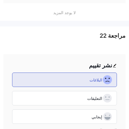
deeper before trusting my funds with them.
لا يوجد المزيد
مراجعة
22
نشر تقييم
البلاغات
التعليقات
إيجابي