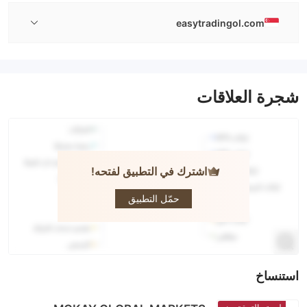
easytradingol.com
شجرة العلاقات
اشترك في التطبيق لفتحه!
EASY
TRADING
ONLINE
حمّل التطبيق
استنساخ