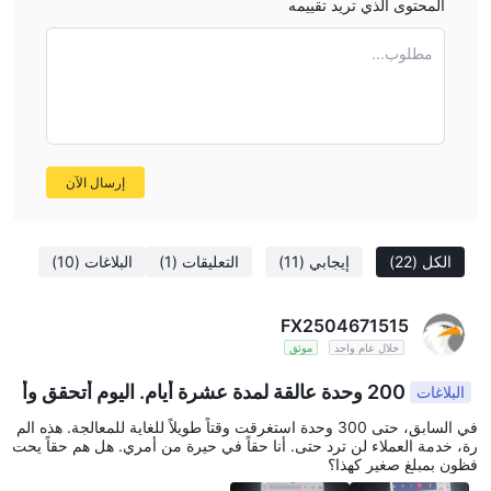
المحتوى الذي تريد تقييمه
مطلوب...
إرسال الآن
الكل
(22)
إيجابي
(11)
التعليقات
(1)
البلاغات
(10)
FX2504671515
خلال عام واحد
موثق
200 وحدة عالقة لمدة عشرة أيام. اليوم أتحقق وأ
البلاغات
رى هذا.
في السابق، حتى 300 وحدة استغرقت وقتاً طويلاً للغاية للمعالجة. هذه الم
رة، خدمة العملاء لن ترد حتى. أنا حقاً في حيرة من أمري. هل هم حقاً يحت
فظون بمبلغ صغير كهذا؟