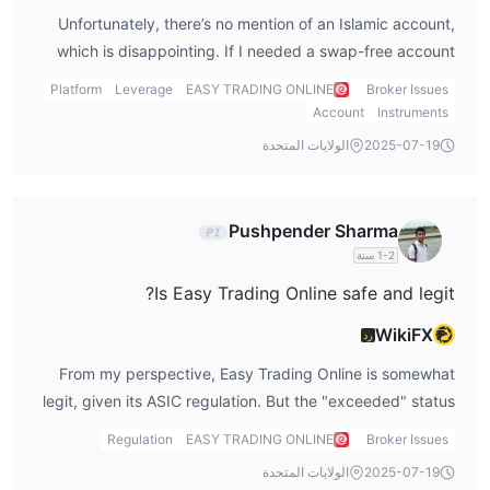
Unfortunately, there’s no mention of an Islamic account,
which is disappointing. If I needed a swap-free account
for religious reasons, this could be a dealbreaker for me.
Platform
Leverage
EASY TRADING ONLINE
Broker Issues
It’s something to keep in mind if you fall into this category.
Account
Instruments
2025-07-19
الولايات المتحدة
Pushpender Sharma
1-2 سنة
Is Easy Trading Online safe and legit?
WikiFX
رد
From my perspective, Easy Trading Online is somewhat
legit, given its ASIC regulation. But the "exceeded" status
is a major red flag. It makes me question if they’re
Regulation
EASY TRADING ONLINE
Broker Issues
operating outside the bounds of what’s legally allowed,
2025-07-19
الولايات المتحدة
which could pose a risk to traders. It's crucial for me to dig