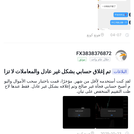
04-07
هونغ كونغ
FX3838376872
خلال عام واحد
موثق
تم إغلاق حسابي بشكل غير عادل والمعاملات لا تزا
البلاغات
ل مفتوحة.
لقد كنت أستخدمه لأقل من شهر. مؤخرًا، قمت باختبار سحب الأموال واليو
م أصبح حسابي فجأة غير صالح وتم إغلاقه بشكل غير عادل. فقط عندها لاح
ظت التقييم المنخفض على تيان.
2025-10-23
هونغ كونغ