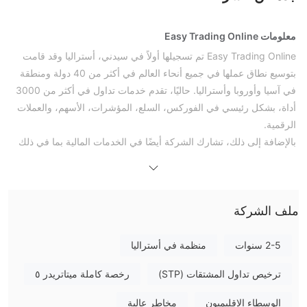
معلومات Easy Trading Online
Easy Trading Online تم تسجيلها أولاً في سيدني، أستراليا وقد قامت
بتوسيع نطاق عملها في جميع أنحاء العالم في أكثر من 40 دولة ومنطقة
في آسيا وأوروبا وأستراليا. حاليًا، تقدم خدمات تداول في أكثر من 3000
أداة، بشكل رئيسي في الفوركس، السلع، المؤشرات، الأسهم، والعملات
الرقمية.
بالإضافة إلى ذلك، تشارك الشركة أيضًا في الخدمات المالية بما في ذلك
إدارة الثروات، صناديق الاستثمار، تكنولوجيا المال، وخدمات تكنولوجيا
المعلومات.
تقدم حساب تجريبي خالٍ من المخاطر وحسابين حقيقيين، مع إيداع أدنى
ملف الشركة
بقيمة 50 دولار أمريكي وانتشار بداية ضيق يبدأ من 0 نقطة.
بالإضافة إلى ذلك، تتوفر أدوات تداول مثل VPS، متابعة الإشارات،
وتقويمات الفوركس لتعزيز كفاءة التداول. دورات تدريبية تعليمية وأبحاث
2-5 سنوات
منظمة في أستراليا
تحليل الاستثمار تزود المتداولين بالمعرفة اللازمة لتداول ناجح.
ترخيص تداول المشتقات (STP)
رخصة كاملة ميتاتريدر ٥
إذا كنت تعتبر نفسك تاجرًا مخلصًا لهذا الوسيط، ستتلقى حوافز من خلال
المشاركة في برامج الترويج الخاصة بهم.
الوسطاء الإقليميون
مخاطر عالية