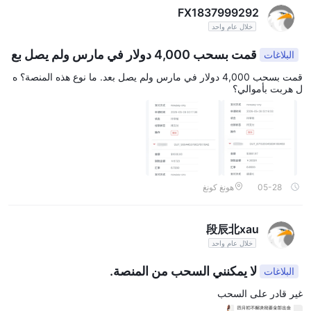
FX1837999292
خلال عام واحد
قمت بسحب 4,000 دولار في مارس ولم يصل بع
البلاغات
د.
قمت بسحب 4,000 دولار في مارس ولم يصل بعد. ما نوع هذه المنصة؟ ه
ل هربت بأموالي؟
05-28
هونغ كونغ
段辰北xau
خلال عام واحد
لا يمكنني السحب من المنصة.
البلاغات
غير قادر على السحب