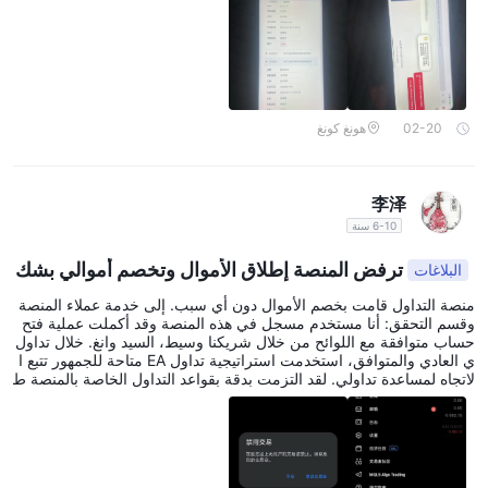
02-20
هونغ كونغ
李泽
6-10 سنة
ترفض المنصة إطلاق الأموال وتخصم أموالي بشك
البلاغات
ل ضار.
منصة التداول قامت بخصم الأموال دون أي سبب. إلى خدمة عملاء المنصة
وقسم التحقق: أنا مستخدم مسجل في هذه المنصة وقد أكملت عملية فتح
حساب متوافقة مع اللوائح من خلال شريكنا وسيط، السيد وانغ. خلال تداول
ي العادي والمتوافق، استخدمت استراتيجية تداول EA متاحة للجمهور تتبع ا
لاتجاه لمساعدة تداولي. لقد التزمت بدقة بقواعد التداول الخاصة بالمنصة ط
وال العملية، دون الانخراط في المضاربة السريعة، أو المراجحة غير القانون
ية، أو التحوط غير القانوني، أو أي عمليات غير نظامية أخرى. هذه الصفقة ات
بعت الاتجاه الصاعد للسوق، مع الاحتفاظ بالمركز الطبيعي وجني الأرباح، م
ما يشكل ربحًا تجاريًا طبيعيًا ومتوافقًا تمامًا. ومع ذلك، بعد أن حققت أرباحًا
مشروعة، قامت منصتكم، دون أي إشعار مسبق أو دليل على المخالفات أو