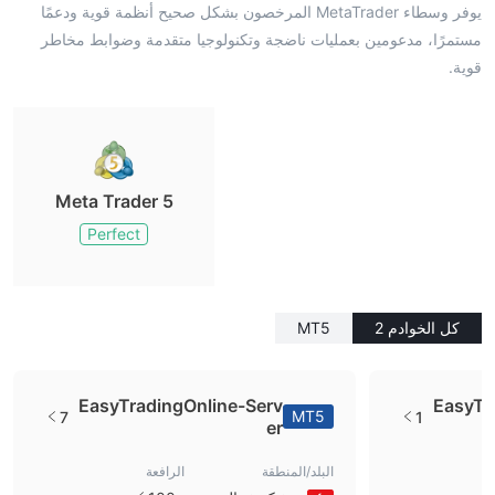
يوفر وسطاء MetaTrader المرخصون بشكل صحيح أنظمة قوية ودعمًا
مستمرًا، مدعومين بعمليات ناضجة وتكنولوجيا متقدمة وضوابط مخاطر
قوية.
Meta Trader 5
Perfect
كل الخوادم 2
MT5
EasyTradingOnline-Serv
EasyTr
MT5
7
1
er
البلد/المنطقة
الرافعة